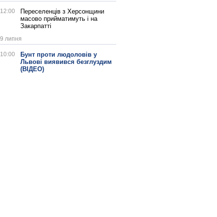
12:00
Переселенців з Херсонщини
масово прийматимуть і на
Закарпатті
9 липня
10:00
Бунт проти людоловів у
Львові виявився безглуздим
(ВІДЕО)