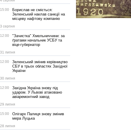
4 серпня
15:00
Борислав не сміється:
Зеленський наклав санкції на
місцеву нафтову компанію
3 серпня
12:00
"Зачистка" Хмельниччини: за
ґратами начальник УСБУ та
віце-губернатор
31 липня
12:00
Зеленський змінив керівництво
СБУ в трьох областях Західної
України
30 липня
12:00
Західна Україна знову під
ударом. У Львові атаковано
авіаремонтний завод
29 липня
15:00
Олігарх Палиця знову змінив
мера Луцька
28 липня