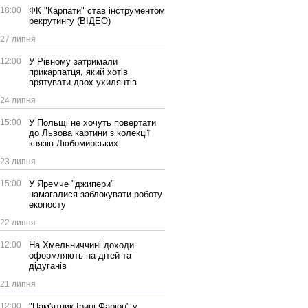
18:00
ФК "Карпати" став інструментом
рекрутингу (ВІДЕО)
27 липня
12:00
У Рівному затримали
прикарпатця, який хотів
врятувати двох ухилянтів
24 липня
15:00
У Польщі не хочуть повертати
до Львова картини з колекції
князів Любомирських
23 липня
15:00
У Яремче "джипери"
намагалися заблокувати роботу
екопосту
22 липня
12:00
На Хмельниччині доходи
оформляють на дітей та
дідуганів
21 липня
12:00
"Пам'ятник Ірині Фаріон" у