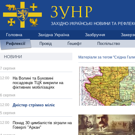
ЗАХІДНО-УКРАЇНСЬКІ НОВИНИ ТА РЕФЛЕКС
Головна
Західна Україна
Зазбруччя
Закерз
Рефлексії
Провід
Ґешефт
Поспільство
НОВИНИ
Матеріали за тегом "Східна Гал
7 серпня
12:00
На Волині та Буковині
посадовців ТЦК викрили на
фіктивних мобілізаціях
6 серпня
12:00
Дністер стрімко міліє
5 серпня
12:00
Понад 30 цимбалістів зіграли на
Говерлі "Аркан"