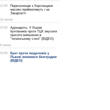
12:00
Переселенців з Херсонщини
масово прийматимуть і на
Закарпатті
10 липня
15:00
Адіннаротъ: У Львові
бунтівників проти ТЦК змусили
просити вибачення в
"чеченському стилі" (ВІДЕО)
9 липня
10:00
Бунт проти людоловів у
Львові виявився безглуздим
(ВІДЕО)