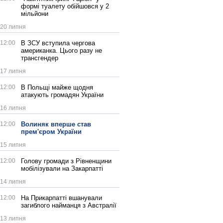
формі туалету обійшовся у 2
мільйони
20 липня
12:00
В ЗСУ вступила чергова
американка. Цього разу не
трансгендер
17 липня
12:00
В Польщі майже щодня
атакують громадян України
16 липня
12:00
Волиняк вперше став
прем'єром України
15 липня
12:00
Голову громади з Рівненщини
мобілізували на Закарпатті
14 липня
12:00
На Прикарпатті вшанували
загиблого найманця з Австралії
13 липня