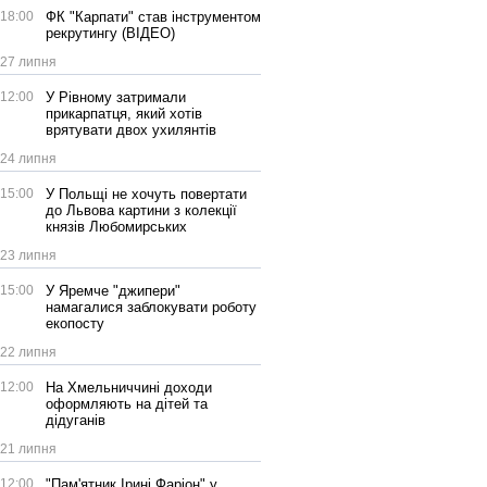
18:00
ФК "Карпати" став інструментом
рекрутингу (ВІДЕО)
27 липня
12:00
У Рівному затримали
прикарпатця, який хотів
врятувати двох ухилянтів
24 липня
15:00
У Польщі не хочуть повертати
до Львова картини з колекції
князів Любомирських
23 липня
15:00
У Яремче "джипери"
намагалися заблокувати роботу
екопосту
22 липня
12:00
На Хмельниччині доходи
оформляють на дітей та
дідуганів
21 липня
12:00
"Пам'ятник Ірині Фаріон" у