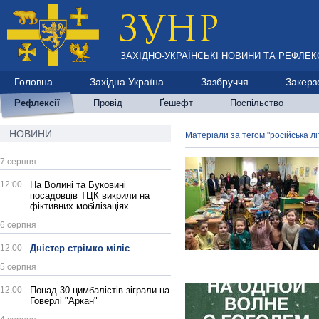
ЗАХІДНО-УКРАЇНСЬКІ НОВИНИ ТА РЕФЛЕКС
Головна
Західна Україна
Зазбруччя
Закерз
Рефлексії
Провід
Ґешефт
Поспільство
НОВИНИ
Матеріали за тегом "російська л
7 серпня
12:00
На Волині та Буковині
посадовців ТЦК викрили на
фіктивних мобілізаціях
6 серпня
12:00
Дністер стрімко міліє
5 серпня
12:00
Понад 30 цимбалістів зіграли на
Говерлі "Аркан"