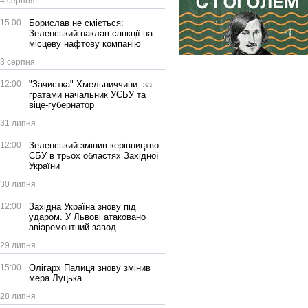
4 серпня
15:00
Борислав не сміється:
Зеленський наклав санкції на
місцеву нафтову компанію
3 серпня
12:00
"Зачистка" Хмельниччини: за
ґратами начальник УСБУ та
віце-губернатор
31 липня
12:00
Зеленський змінив керівництво
СБУ в трьох областях Західної
України
30 липня
12:00
Західна Україна знову під
ударом. У Львові атаковано
авіаремонтний завод
29 липня
15:00
Олігарх Палиця знову змінив
мера Луцька
28 липня