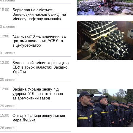
4 серпня
15:00
Борислав не сміється:
Зеленський наклав санкції на
місцеву нафтову компанію
3 серпня
12:00
"Зачистка" Хмельниччини: за
ґратами начальник УСБУ та
віце-губернатор
31 липня
12:00
Зеленський змінив керівництво
СБУ в трьох областях Західної
України
30 липня
12:00
Західна Україна знову під
ударом. У Львові атаковано
авіаремонтний завод
29 липня
15:00
Олігарх Палиця знову змінив
мера Луцька
28 липня