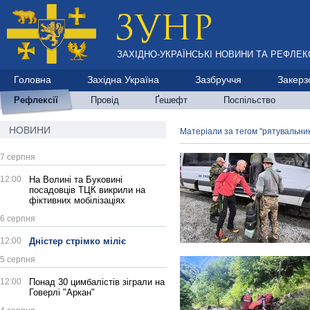
ЗАХІДНО-УКРАЇНСЬКІ НОВИНИ ТА РЕФЛЕКС
Головна
Західна Україна
Зазбруччя
Закерз
Рефлексії
Провід
Ґешефт
Поспільство
НОВИНИ
Матеріали за тегом "рятувальни
7 серпня
12:00
На Волині та Буковині
посадовців ТЦК викрили на
фіктивних мобілізаціях
6 серпня
12:00
Дністер стрімко міліє
5 серпня
12:00
Понад 30 цимбалістів зіграли на
Говерлі "Аркан"