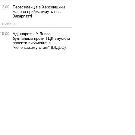
12:00
Переселенців з Херсонщини
масово прийматимуть і на
Закарпатті
10 липня
15:00
Адіннаротъ: У Львові
бунтівників проти ТЦК змусили
просити вибачення в
"чеченському стилі" (ВІДЕО)