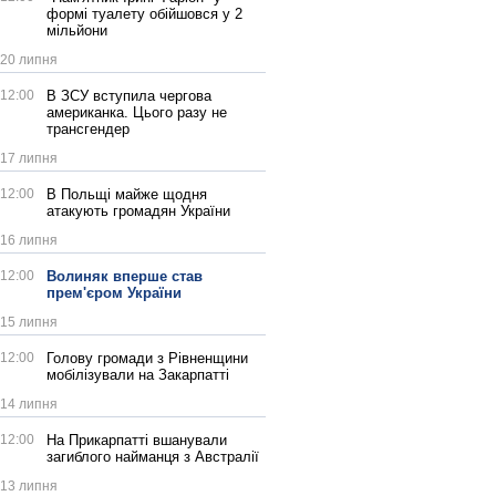
формі туалету обійшовся у 2
мільйони
20 липня
12:00
В ЗСУ вступила чергова
американка. Цього разу не
трансгендер
17 липня
12:00
В Польщі майже щодня
атакують громадян України
16 липня
12:00
Волиняк вперше став
прем'єром України
15 липня
12:00
Голову громади з Рівненщини
мобілізували на Закарпатті
14 липня
12:00
На Прикарпатті вшанували
загиблого найманця з Австралії
13 липня