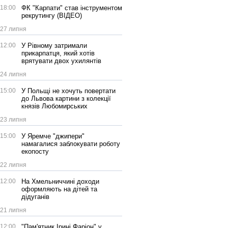
18:00
ФК "Карпати" став інструментом
рекрутингу (ВІДЕО)
27 липня
12:00
У Рівному затримали
прикарпатця, який хотів
врятувати двох ухилянтів
24 липня
15:00
У Польщі не хочуть повертати
до Львова картини з колекції
князів Любомирських
23 липня
15:00
У Яремче "джипери"
намагалися заблокувати роботу
екопосту
22 липня
12:00
На Хмельниччині доходи
оформляють на дітей та
дідуганів
21 липня
12:00
"Пам'ятник Ірині Фаріон" у