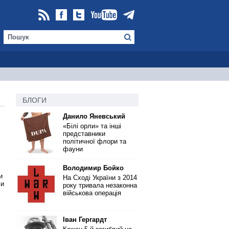
БЛОГИ
Данило Яневський
«Білі орли» та інші
представники
політичної флори та
фауни
Володимир Бойко
и
На Сході України з 2014
ли
року тривала незаконна
військова операція
Іван Гергардт