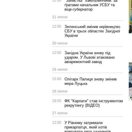
12:00
"Зачистка" Хмельниччини: за
ґратами начальник УСБУ та
віце-губернатор
31 липня
12:00
Зеленський змінив керівництво
СБУ в трьох областях Західної
України
30 липня
12:00
Західна Україна знову під
ударом. У Львові атаковано
авіаремонтний завод
29 липня
15:00
Олігарх Палиця знову змінив
мера Луцька
28 липня
18:00
ФК "Карпати" став інструментом
рекрутингу (ВІДЕО)
27 липня
12:00
У Рівному затримали
прикарпатця, який хотів
врятувати двох ухилянтів