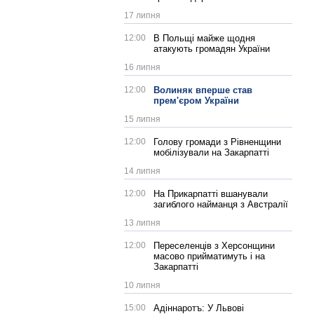
17 липня
12:00
В Польщі майже щодня
атакують громадян України
16 липня
12:00
Волиняк вперше став
прем'єром України
15 липня
12:00
Голову громади з Рівненщини
мобілізували на Закарпатті
14 липня
12:00
На Прикарпатті вшанували
загиблого найманця з Австралії
13 липня
12:00
Переселенців з Херсонщини
масово прийматимуть і на
Закарпатті
10 липня
15:00
Адіннаротъ: У Львові