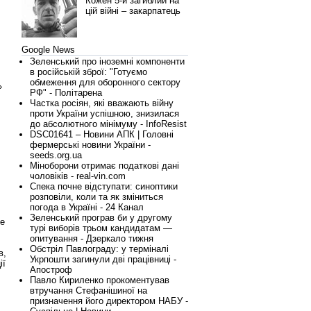
Кожен 5-й загиблий на
цій війні – закарпатець
Google News
Зеленський про іноземні компоненти
в російській зброї: "Готуємо
обмеження для оборонного сектору
»
РФ" - Політарена
Частка росіян, які вважають війну
проти України успішною, знизилася
до абсолютного мінімуму - InfoResist
DSC01641 – Новини АПК | Головні
фермерські новини України -
seeds.org.ua
Міноборони отримає податкові дані
чоловіків - real-vin.com
Спека почне відступати: синоптики
розповіли, коли та як зміниться
погода в Україні - 24 Канал
Зеленський програв би у другому
же
турі виборів трьом кандидатам —
опитування - Дзеркало тижня
Обстріл Павлограду: у терміналі
в,
Укрпошти загинули дві працівниці -
ії
Апостроф
Павло Кириленко прокоментував
втручання Стефанішиної на
призначення його директором НАБУ -