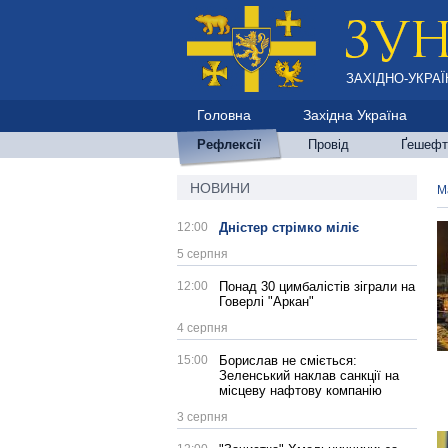
ЗАХІДНО-УКРАЇ
Головна
Західна Україна
Рефлексії
Провід
Ґешефт
НОВИНИ
М
12:00
Дністер стрімко міліє
5 серпня
12:00
Понад 30 цимбалістів зіграли на
Говерлі "Аркан"
4 серпня
15:00
Борислав не сміється:
Зеленський наклав санкції на
місцеву нафтову компанію
3 серпня