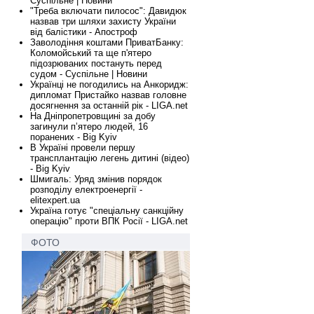
Суспільне | Новини
"Треба включати пилосос": Давидюк
назвав три шляхи захисту України
від балістики - Апостроф
Заволодіння коштами ПриватБанку:
Коломойський та ще п'ятеро
підозрюваних постануть перед
судом - Суспільне | Новини
Українці не погодились на Анкоридж:
дипломат Пристайко назвав головне
досягнення за останній рік - LIGA.net
На Дніпропетровщині за добу
загинули п’ятеро людей, 16
поранених - Big Kyiv
В Україні провели першу
трансплантацію легень дитині (відео)
- Big Kyiv
Шмигаль: Уряд змінив порядок
розподілу електроенергії -
elitexpert.ua
Україна готує "спеціальну санкційну
операцію" проти ВПК Росії - LIGA.net
ФОТО