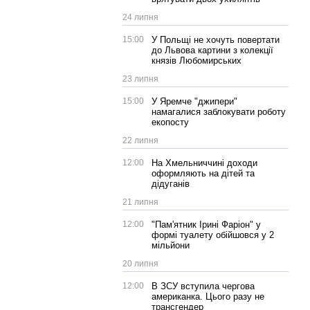
24 липня
15:00
У Польщі не хочуть повертати
до Львова картини з колекції
князів Любомирських
23 липня
15:00
У Яремче "джипери"
намагалися заблокувати роботу
екопосту
22 липня
12:00
На Хмельниччині доходи
оформляють на дітей та
дідуганів
21 липня
12:00
"Пам'ятник Ірині Фаріон" у
формі туалету обійшовся у 2
мільйони
20 липня
12:00
В ЗСУ вступила чергова
американка. Цього разу не
трансгендер