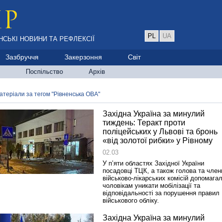
PL
UA
НСЬКІ НОВИНИ ТА РЕФЛЕКСІЇ
Зазбруччя
Закерзоння
Світ
Поспільство
Архів
атеріали за тегом "Рівненська ОВА"
Західна Україна за минулий
тиждень: Теракт проти
поліцейських у Львові та бронь
«від золотої рибки» у Рівному
02.03
У п’яти областях Західної України
посадовці ТЦК, а також голова та член
військово-лікарських комісій допомага
чоловікам уникати мобілізації та
відповідальності за порушення правил
військового обліку.
Західна Україна за минулий