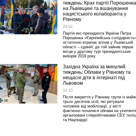
тиждень: Крах партії Порошенка
на Львівщині та вшанування
нацистського колаборанта у
Рівному
24.02
Партія екс-президента України Петра
Порошенка «Європейська солідарність
остаточно втрачає вплив у Львівській
області – єдиній, де той зайняв перше
місце у другому турі президентських
виборів 2019 року.
Західна Україна за минулий
тиждень: Облави у Рівному та
нещасні діти в інтернаті під
Львовом
14.10
Після викриття у Рівному групи із май
трьох десятків осіб, які рятували
чоловіків від мобілізації, у місті
фактично почалися облави на ухилянті
організовані співробітниками СБУ, поліц
та Нацгвардії.