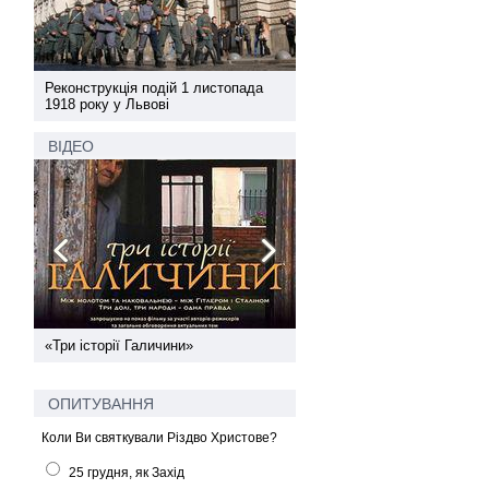
а
Реконструкція подій 1 листопада
Реконструкція подій 1 лис
1918 року у Львові
1918 року у Львові
ВІДЕО
ї
«Три історії Галичини»
Спільний інформпростір За
України
ОПИТУВАННЯ
Коли Ви святкували Різдво Христове?
25 грудня, як Захід