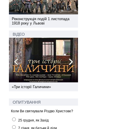
а
Реконструкція подій 1 листопада
Реконструкція подій 1 лис
1918 року у Львові
1918 року у Львові
ВІДЕО
ї
«Три історії Галичини»
Спільний інформпростір За
України
ОПИТУВАННЯ
Коли Ви святкували Різдво Христове?
25 грудня, як Захід
7 січня, як батьки й діди