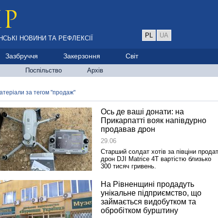
PL
UA
НСЬКІ НОВИНИ ТА РЕФЛЕКСІЇ
Зазбруччя
Закерзоння
Світ
Поспільство
Архів
атеріали за тегом "продаж"
Ось де ваші донати: на
Прикарпатті вояк напівдурно
продавав дрон
29.06
Старший солдат хотів за півціни прода
дрон DJI Matrice 4T вартістю близько
300 тисяч гривень.
На Рівненщині продадуть
унікальне підприємство, що
займається видобутком та
обробітком бурштину