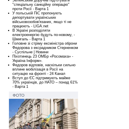
Зеленський доручив підготувати
"спеціальну санкційну операцію"
проти Росії - Варта 1
У польській ПіС пропонують
депортувати українських
військовозобов'язаних, якщо ті не
працюють - LIGA.net
В Україні розподіляти
електроенергію будуть по-новому, -
Шмигаль - Варта 1
Головне зі стріму ексміністра оброни
Федорова з ексрадником Стерненком
- Суспільне | Новини
Піхотинець 23 ОМБр «Росомаха» -
Україна Інформ».
Федоров відповів, наскільки сильно
вплине мобілізація в Росії на
ситуацію на фронті - 24 Канал
Вступ до ЄС підтримують майже
70% українців, до НАТО – понад 61%
- Варта 1
ФОТО