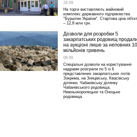
28.09
На торги виставляють майновий
комплекс державного підприємства
"Бурштин України". Стартова ціна об'єк
– 12,8 млн грн.
Дозволи для розробки 5
закарпатських родовищ продал
на аукціоні лише за неповних 1
мільйонів гривень
08.09
Спеціальні дозволи на користування
надрами розіграли по 5 із 6
представлених закарпатських лотів.
Зокрема, на Зняцівську, Квасівську
ділянки, Чабанівську ділянку
Чабанівського родовища,
Нижньокоропецьке та Оноцьке
родовища.