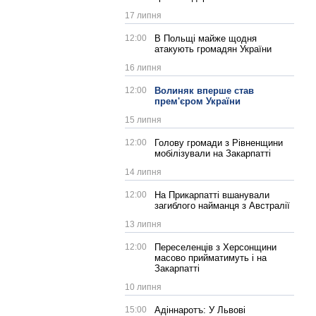
17 липня
12:00
В Польщі майже щодня
атакують громадян України
16 липня
12:00
Волиняк вперше став
прем'єром України
15 липня
12:00
Голову громади з Рівненщини
мобілізували на Закарпатті
14 липня
12:00
На Прикарпатті вшанували
загиблого найманця з Австралії
13 липня
12:00
Переселенців з Херсонщини
масово прийматимуть і на
Закарпатті
10 липня
15:00
Адіннаротъ: У Львові