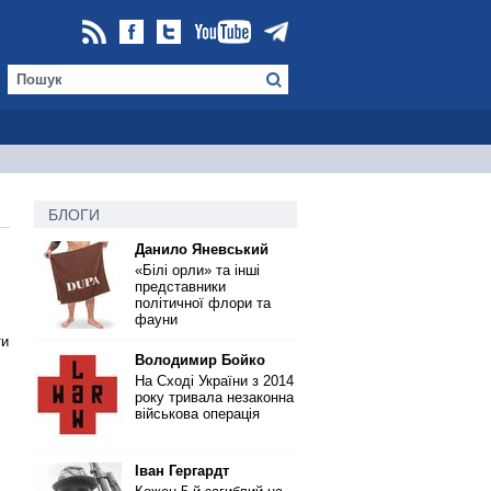
БЛОГИ
Данило Яневський
«Білі орли» та інші
представники
політичної флори та
фауни
ти
Володимир Бойко
На Сході України з 2014
року тривала незаконна
військова операція
Іван Гергардт