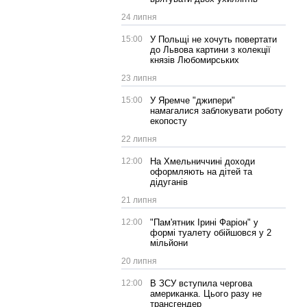
24 липня
15:00
У Польщі не хочуть повертати
до Львова картини з колекції
князів Любомирських
23 липня
15:00
У Яремче "джипери"
намагалися заблокувати роботу
екопосту
22 липня
12:00
На Хмельниччині доходи
оформляють на дітей та
дідуганів
21 липня
12:00
"Пам'ятник Ірині Фаріон" у
формі туалету обійшовся у 2
мільйони
20 липня
12:00
В ЗСУ вступила чергова
американка. Цього разу не
трансгендер