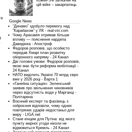
Кожен 5-й загиблий на
цій війні – закарпатець
та
Google News
“Динамо” здобуло перемогу над
“Карабахом” у ЛК - real-vin.com
Чому Арахамія отримав більше
и
впливу — пояснення нардепа
0
Давидюка - Апостроф
Федоров розповів, що особисто
передав Хмарі план розвитку
оборонного напряму - 24 Канал
Дві головні умови: Федоров розповів,
якою має бути реформа мобілізації -
24 Канал
НАТО виділить Україні 70 млрд євро
вже у 2026 році - Варта 1
«Ганебна ситуація»: Зеленський
заявив про звільнення чиновників
через відсутність води у Марганці -
Політарена
Воєнний експерт та фахівець з
озброєння відповіли, чому одних
повітряних ударів недостаньо для
миру - LIGA.net
Стане кінцем для Путіна: від якого
пункту мирної угоди ніколи не
відмовиться Кремль - 24 Канал