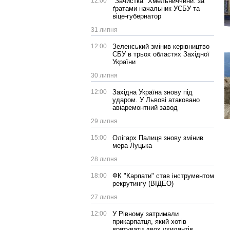
12:00
"Зачистка" Хмельниччини: за
ґратами начальник УСБУ та
віце-губернатор
31 липня
12:00
Зеленський змінив керівництво
СБУ в трьох областях Західної
України
30 липня
12:00
Західна Україна знову під
ударом. У Львові атаковано
авіаремонтний завод
29 липня
15:00
Олігарх Палиця знову змінив
мера Луцька
28 липня
18:00
ФК "Карпати" став інструментом
рекрутингу (ВІДЕО)
27 липня
12:00
У Рівному затримали
прикарпатця, який хотів
врятувати двох ухилянтів