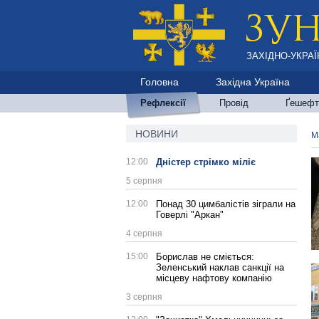
ЗАХІДНО-УКРАЇ
Головна
Західна Україна
Рефлексії
Провід
Ґешефт
НОВИНИ
М
12:00
Дністер стрімко міліє
5 серпня
12:00
Понад 30 цимбалістів зіграли на
Говерлі "Аркан"
4 серпня
15:00
Борислав не сміється:
Зеленський наклав санкції на
місцеву нафтову компанію
3 серпня