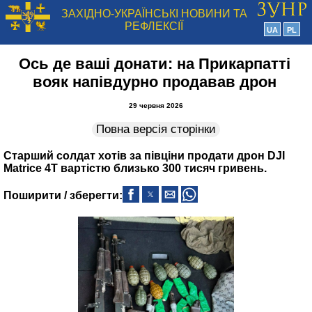
ЗАХІДНО-УКРАЇНСЬКІ НОВИНИ ТА
РЕФЛЕКСІЇ
UA
PL
Ось де ваші донати: на Прикарпатті
вояк напівдурно продавав дрон
29 червня 2026
Повна версія сторінки
Старший солдат хотів за півціни продати дрон DJI
Matrice 4T вартістю близько 300 тисяч гривень.
Поширити / зберегти: