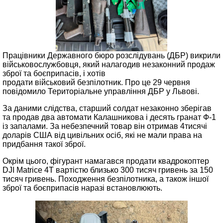
Працівники Державного бюро розслідувань (ДБР) викрили
військовослужбовця, який налагодив незаконний продаж
зброї та боєприпасів, і хотів
продати військовий безпілотник. Про це 29 червня
повідомило Територіальне управління ДБР у Львові.
За даними слідства, старший солдат незаконно зберігав
та продав два автомати Калашникова і десять гранат Ф-1
із запалами. За небезпечний товар він отримав 4тисячі
доларів США від цивільних осіб, які не мали права на
придбання такої зброї.
Окрім цього, фігурант намагався продати квадрокоптер
DJI Matrice 4T вартістю близько 300 тисяч гривень за 150
тисяч гривень. Походження безпілотника, а також іншої
зброї та боєприпасів наразі встановлюють.