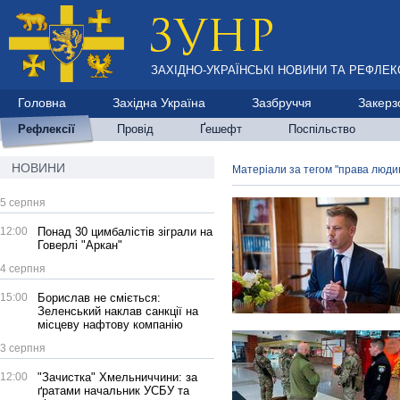
ЗАХІДНО-УКРАЇНСЬКІ НОВИНИ ТА РЕФЛЕКС
Головна
Західна Україна
Зазбруччя
Закерз
Рефлексії
Провід
Ґешефт
Поспільство
НОВИНИ
Матеріали за тегом "права люди
5 серпня
12:00
Понад 30 цимбалістів зіграли на
Говерлі "Аркан"
4 серпня
15:00
Борислав не сміється:
Зеленський наклав санкції на
місцеву нафтову компанію
3 серпня
12:00
"Зачистка" Хмельниччини: за
ґратами начальник УСБУ та