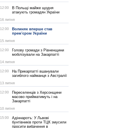
12:00
В Польщі майже щодня
атакують громадян України
16 липня
12:00
Волиняк вперше став
прем'єром України
15 липня
12:00
Голову громади з Рівненщини
мобілізували на Закарпатті
14 липня
12:00
На Прикарпатті вшанували
загиблого найманця з Австралії
13 липня
12:00
Переселенців з Херсонщини
масово прийматимуть і на
Закарпатті
10 липня
15:00
Адіннаротъ: У Львові
бунтівників проти ТЦК змусили
просити вибачення в