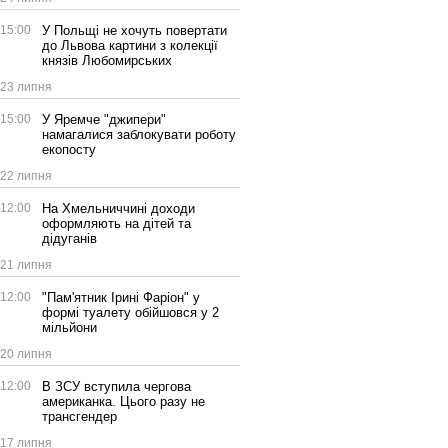
15:00
У Польщі не хочуть повертати
до Львова картини з колекції
князів Любомирських
23 липня
15:00
У Яремче "джипери"
намагалися заблокувати роботу
екопосту
22 липня
12:00
На Хмельниччині доходи
оформляють на дітей та
дідуганів
21 липня
12:00
"Пам'ятник Ірині Фаріон" у
формі туалету обійшовся у 2
мільйони
20 липня
12:00
В ЗСУ вступила чергова
американка. Цього разу не
трансгендер
17 липня