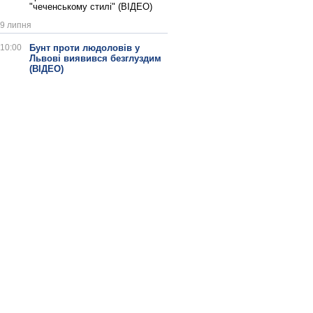
"чеченському стилі" (ВІДЕО)
9 липня
10:00
Бунт проти людоловів у
Львові виявився безглуздим
(ВІДЕО)