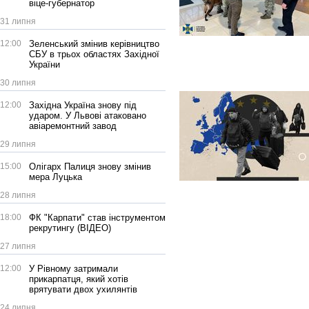
віце-губернатор
31 липня
12:00
Зеленський змінив керівництво
СБУ в трьох областях Західної
України
30 липня
12:00
Західна Україна знову під
ударом. У Львові атаковано
авіаремонтний завод
29 липня
15:00
Олігарх Палиця знову змінив
мера Луцька
28 липня
18:00
ФК "Карпати" став інструментом
рекрутингу (ВІДЕО)
27 липня
12:00
У Рівному затримали
прикарпатця, який хотів
врятувати двох ухилянтів
24 липня