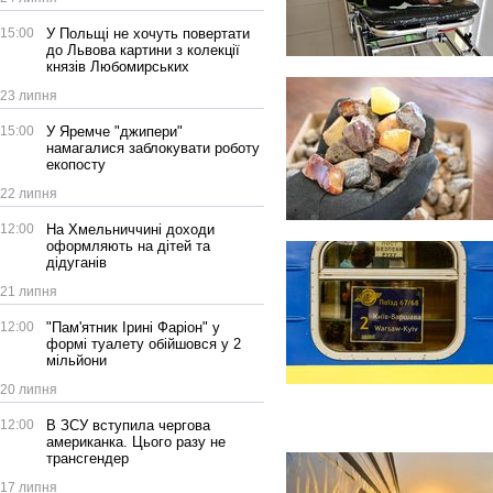
15:00
У Польщі не хочуть повертати
до Львова картини з колекції
князів Любомирських
23 липня
15:00
У Яремче "джипери"
намагалися заблокувати роботу
екопосту
22 липня
12:00
На Хмельниччині доходи
оформляють на дітей та
дідуганів
21 липня
12:00
"Пам'ятник Ірині Фаріон" у
формі туалету обійшовся у 2
мільйони
20 липня
12:00
В ЗСУ вступила чергова
американка. Цього разу не
трансгендер
17 липня