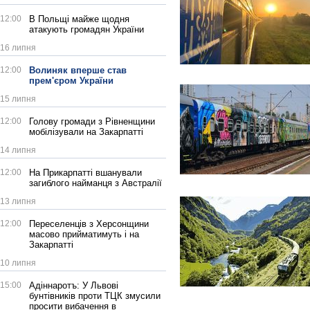
12:00
В Польщі майже щодня
атакують громадян України
16 липня
12:00
Волиняк вперше став
прем'єром України
15 липня
12:00
Голову громади з Рівненщини
мобілізували на Закарпатті
14 липня
12:00
На Прикарпатті вшанували
загиблого найманця з Австралії
13 липня
12:00
Переселенців з Херсонщини
масово прийматимуть і на
Закарпатті
10 липня
15:00
Адіннаротъ: У Львові
бунтівників проти ТЦК змусили
просити вибачення в