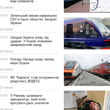
віце-губернатор
31 липня
12:00
Зеленський змінив керівництво
СБУ в трьох областях Західної
України
30 липня
12:00
Західна Україна знову під
ударом. У Львові атаковано
авіаремонтний завод
29 липня
15:00
Олігарх Палиця знову змінив
мера Луцька
28 липня
18:00
ФК "Карпати" став інструментом
рекрутингу (ВІДЕО)
27 липня
12:00
У Рівному затримали
прикарпатця, який хотів
врятувати двох ухилянтів
24 липня