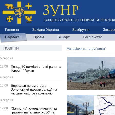
ЗАХІДНО-УКРАЇНСЬКІ НОВИНИ ТА РЕФЛЕКС
Головна
Західна Україна
Зазбруччя
Закерз
Рефлексії
Провід
Ґешефт
Поспільство
НОВИНИ
Матеріали за тегом "потяг"
5 серпня
12:00
Понад 30 цимбалістів зіграли на
Говерлі "Аркан"
4 серпня
15:00
Борислав не сміється:
Зеленський наклав санкції на
місцеву нафтову компанію
3 серпня
12:00
"Зачистка" Хмельниччини: за
ґратами начальник УСБУ та