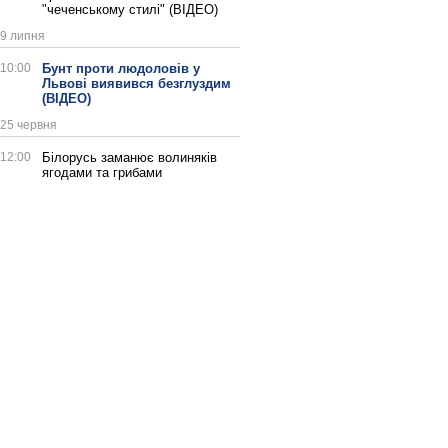
"чеченському стилі" (ВІДЕО)
9 липня
10:00
Бунт проти людоловів у
Львові виявився безглуздим
(ВІДЕО)
25 червня
12:00
Білорусь заманює волиняків
ягодами та грибами