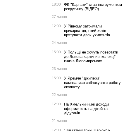
18:00
ФК "Карпати" став інструментом
рекрутингу (ВІДЕО)
27 липня
12:00
У Рівному затримали
прикарпатця, який хотів
врятувати двох ухилянтів
24 липня
15:00
У Польщі не хочуть повертати
до Львова картини з колекції
князів Любомирських
23 липня
15:00
У Яремче "джипери"
намагалися заблокувати роботу
екопосту
22 липня
12:00
На Хмельниччині доходи
оформляють на дітей та
дідуганів
21 липня
12:00
"Пам'ятник Ірині Фаріон" у