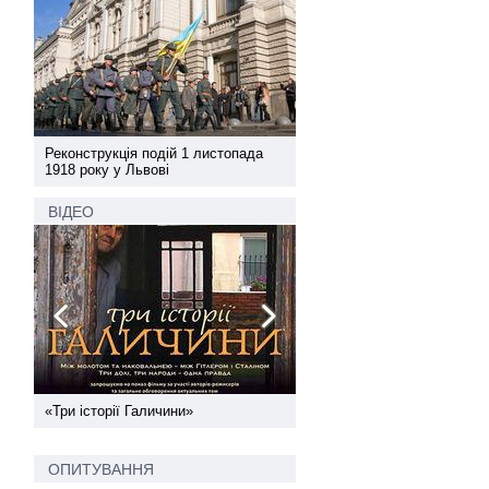
а
Реконструкція подій 1 листопада
Реконструкція подій 1 лис
1918 року у Львові
1918 року у Львові
ВІДЕО
ї
«Три історії Галичини»
Спільний інформпростір За
України
ОПИТУВАННЯ