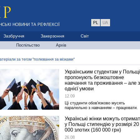
PL
UA
НСЬКІ НОВИНИ ТА РЕФЛЕКСІЇ
Зазбруччя
Закерзоння
Світ
Поспільство
Архів
атеріали за тегом "полювання за мізками"
Українським студентам у Польщі
пропонують безкоштовне
навчання та проживання – але 
однієї умови
12.09
Ці студенти обов'язково мусять
паралельно з навчанням – працювати.
Українські жінки можуть отрима
у Польщі стипендію у розмірі 20
000 злотих (160 000 грн)
26.08