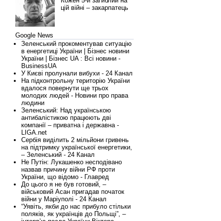
Кожен 5-й загиблий на
цій війні – закарпатець
Google News
Зеленський прокоментував ситуацію
в енергетиці України | Бізнес новини
України | Бізнес UA : Всі новини -
BusinessUA
У Києві пролунали вибухи - 24 Канал
На підконтрольну територію України
вдалося повернути ще трьох
молодих людей - Новини про права
людини
Зеленський: Над українською
антибалістикою працюють дві
компанії – приватна і державна -
LIGA.net
Сербія виділить 2 мільйони гривень
на підтримку української енергетики,
– Зеленський - 24 Канал
Не Путін: Лукашенко несподівано
назвав причину війни РФ проти
України, що відомо - Главред
До цього я не був готовий, –
військовий Асан пригадав початок
війни у Маріуполі - 24 Канал
“Уявіть, якби до нас прибуло стільки
поляків, як українців до Польщі”, –