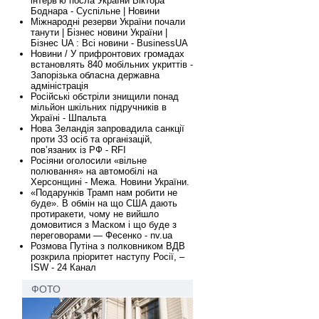
інтервʼю посла України Віктора
Боднара - Суспільне | Новини
Міжнародні резерви України почали
танути | Бізнес новини України |
Бізнес UA : Всі новини - BusinessUA
Новини / У прифронтових громадах
встановлять 840 мобільних укриттів -
Запорізька обласна державна
адміністрація
Російські обстріли знищили понад
мільйон шкільних підручників в
Україні - Шпальта
Нова Зеландія запровадила санкції
проти 33 осіб та організацій,
пов’язаних із РФ - RFI
Росіяни оголосили «вільне
полювання» на автомобілі на
Херсонщині - Межа. Новини України.
«Подарунків Трамп нам робити не
буде». В обмін на що США дають
протиракети, чому не вийшло
домовитися з Маском і що буде з
переговорами — Фесенко - nv.ua
Розмова Путіна з полковником ВДВ
розкрила пріоритет наступу Росії, –
ISW - 24 Канал
ФОТО