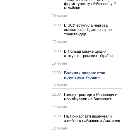
формі туалету обійшовся у 2
мільйони
20 липня
12:00
В ЗСУ вступила чергова
американка. Цього разу не
трансгендер
17 липня
12:00
В Польщі майже щодня
атакують громадян України
16 липня
12:00
Волиняк вперше став
прем'єром України
15 липня
12:00
Голову громади з Рівненщини
мобілізували на Закарпатті
14 липня
12:00
На Прикарпатті вшанували
загиблого найманця з Австралії
13 липня