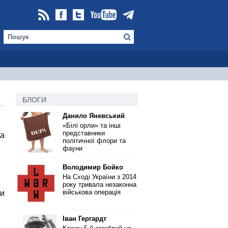
БЛОГИ
Данило Яневський
«Білі орли» та інші
представники
за
політичної флори та
фауни
Володимир Бойко
На Сході України з 2014
року тривала незаконна
військова операція
ти
Іван Гергардт