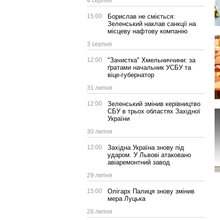
4 серпня
15:00
Борислав не сміється:
Зеленський наклав санкції на
місцеву нафтову компанію
3 серпня
12:00
"Зачистка" Хмельниччини: за
ґратами начальник УСБУ та
віце-губернатор
31 липня
12:00
Зеленський змінив керівництво
СБУ в трьох областях Західної
України
30 липня
12:00
Західна Україна знову під
ударом. У Львові атаковано
авіаремонтний завод
29 липня
15:00
Олігарх Палиця знову змінив
мера Луцька
28 липня