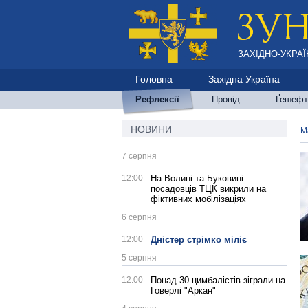
ЗАХІДНО-УКРАЇ
Головна
Західна Україна
Рефлексії
Провід
Ґешефт
НОВИНИ
М
7 серпня
12:00
На Волині та Буковині
посадовців ТЦК викрили на
фіктивних мобілізаціях
6 серпня
12:00
Дністер стрімко міліє
5 серпня
12:00
Понад 30 цимбалістів зіграли на
Говерлі "Аркан"