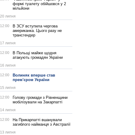
формі туалету обійшовся у 2
мільйони
20 липня
12:00
В ЗСУ вступила чергова
американка. Цього разу не
трансгендер
17 липня
12:00
В Польщі майже щодня
атакують громадян України
16 липня
12:00
Волиняк вперше став
прем'єром України
15 липня
12:00
Голову громади з Рівненщини
мобілізували на Закарпатті
14 липня
12:00
На Прикарпатті вшанували
загиблого найманця з Австралії
13 липня