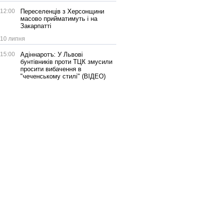
12:00
Переселенців з Херсонщини
масово прийматимуть і на
Закарпатті
10 липня
15:00
Адіннаротъ: У Львові
бунтівників проти ТЦК змусили
просити вибачення в
"чеченському стилі" (ВІДЕО)