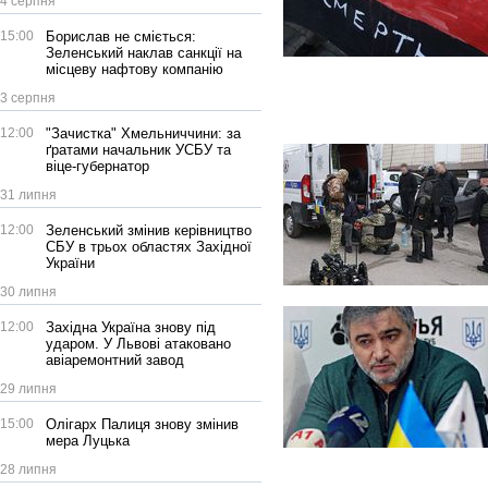
4 серпня
15:00
Борислав не сміється:
Зеленський наклав санкції на
місцеву нафтову компанію
3 серпня
12:00
"Зачистка" Хмельниччини: за
ґратами начальник УСБУ та
віце-губернатор
31 липня
12:00
Зеленський змінив керівництво
СБУ в трьох областях Західної
України
30 липня
12:00
Західна Україна знову під
ударом. У Львові атаковано
авіаремонтний завод
29 липня
15:00
Олігарх Палиця знову змінив
мера Луцька
28 липня