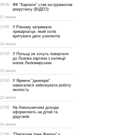
18:00
ФК "Карпати" став інструментом
рекрутингу (ВІДЕО)
27 липня
12:00
У Рівному затримали
прикарпатця, який хотів
врятувати двох ухилянтів
24 липня
15:00
У Польщі не хочуть повертати
до Львова картини з колекції
князів Любомирських
23 липня
15:00
У Яремче "джипери"
намагалися заблокувати роботу
екопосту
22 липня
12:00
На Хмельниччині доходи
оформляють на дітей та
дідуганів
21 липня
12:00
"Пам'ятник Ірині Фаріон" у