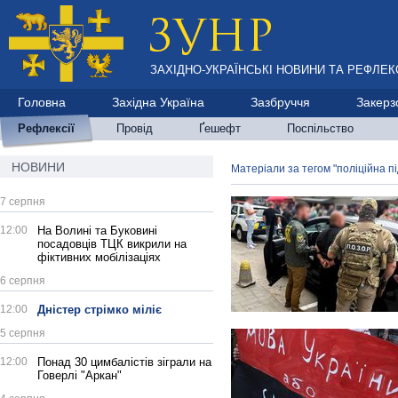
ЗАХІДНО-УКРАЇНСЬКІ НОВИНИ ТА РЕФЛЕКС
Головна
Західна Україна
Зазбруччя
Закерз
Рефлексії
Провід
Ґешефт
Поспільство
НОВИНИ
Матеріали за тегом "поліційна п
7 серпня
12:00
На Волині та Буковині
посадовців ТЦК викрили на
фіктивних мобілізаціях
6 серпня
12:00
Дністер стрімко міліє
5 серпня
12:00
Понад 30 цимбалістів зіграли на
Говерлі "Аркан"