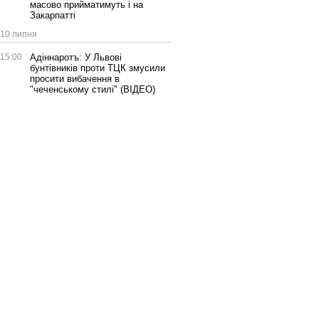
масово прийматимуть і на
Закарпатті
10 липня
15:00
Адіннаротъ: У Львові
бунтівників проти ТЦК змусили
просити вибачення в
"чеченському стилі" (ВІДЕО)