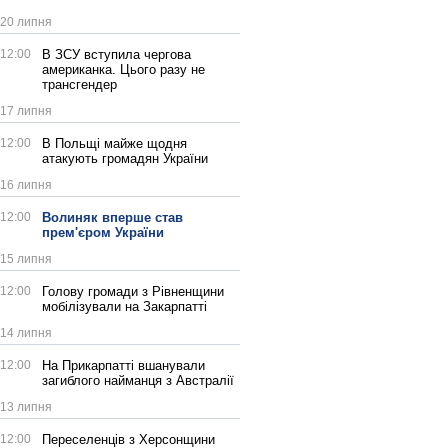
20 липня
12:00
В ЗСУ вступила чергова
американка. Цього разу не
трансгендер
17 липня
12:00
В Польщі майже щодня
атакують громадян України
16 липня
12:00
Волиняк вперше став
прем'єром України
15 липня
12:00
Голову громади з Рівненщини
мобілізували на Закарпатті
14 липня
12:00
На Прикарпатті вшанували
загиблого найманця з Австралії
13 липня
12:00
Переселенців з Херсонщини