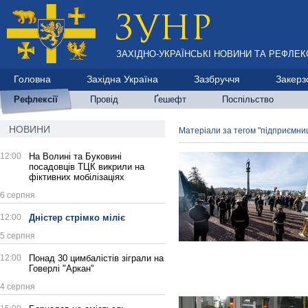
ЗАХІДНО-УКРАЇНСЬКІ НОВИНИ ТА РЕФЛЕКС
Головна
Західна Україна
Зазбруччя
Закерз
Рефлексії
Провід
Ґешефт
Поспільство
НОВИНИ
Матеріали за тегом "підприємни
12:00
На Волині та Буковині
посадовців ТЦК викрили на
фіктивних мобілізаціях
6 серпня
12:00
Дністер стрімко міліє
5 серпня
12:00
Понад 30 цимбалістів зіграли на
Говерлі "Аркан"
4 серпня