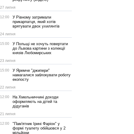
27 липня
12:00
У Рівному затримали
прикарпатця, який хотів
врятувати двох ухилянтів
24 липня
15:00
У Польщі не хочуть повертати
до Львова картини з колекції
князів Любомирських
23 липня
15:00
У Яремче "джипери"
намагалися заблокувати роботу
екопосту
22 липня
12:00
На Хмельниччині доходи
оформляють на дітей та
дідуганів
21 липня
12:00
"Пам'ятник Ірині Фаріон" у
формі туалету обійшовся у 2
мільйони