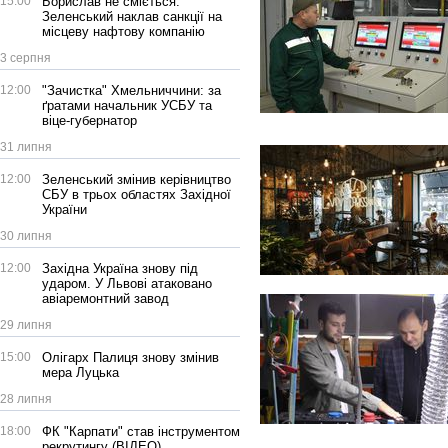
15:00
Борислав не сміється:
Зеленський наклав санкції на
місцеву нафтову компанію
3 серпня
12:00
"Зачистка" Хмельниччини: за
ґратами начальник УСБУ та
віце-губернатор
31 липня
12:00
Зеленський змінив керівництво
СБУ в трьох областях Західної
України
30 липня
12:00
Західна Україна знову під
ударом. У Львові атаковано
авіаремонтний завод
29 липня
15:00
Олігарх Палиця знову змінив
мера Луцька
28 липня
18:00
ФК "Карпати" став інструментом
рекрутингу (ВІДЕО)