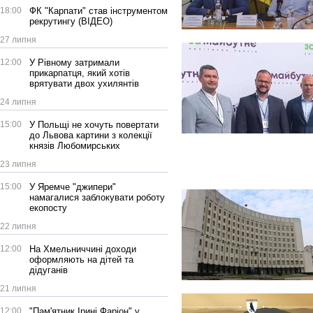
18:00
ФК "Карпати" став інструментом
рекрутингу (ВІДЕО)
27 липня
12:00
У Рівному затримали
прикарпатця, який хотів
врятувати двох ухилянтів
24 липня
15:00
У Польщі не хочуть повертати
до Львова картини з колекції
князів Любомирських
23 липня
15:00
У Яремче "джипери"
намагалися заблокувати роботу
екопосту
22 липня
12:00
На Хмельниччині доходи
оформляють на дітей та
дідуганів
21 липня
12:00
"Пам'ятник Ірині Фаріон" у