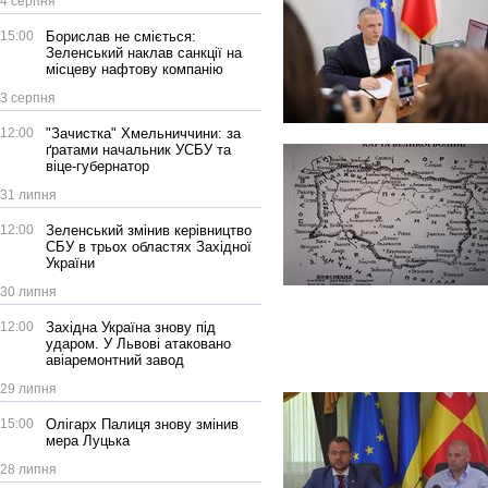
4 серпня
15:00
Борислав не сміється:
Зеленський наклав санкції на
місцеву нафтову компанію
3 серпня
12:00
"Зачистка" Хмельниччини: за
ґратами начальник УСБУ та
віце-губернатор
31 липня
12:00
Зеленський змінив керівництво
СБУ в трьох областях Західної
України
30 липня
12:00
Західна Україна знову під
ударом. У Львові атаковано
авіаремонтний завод
29 липня
15:00
Олігарх Палиця знову змінив
мера Луцька
28 липня