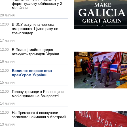
формі туалету обійшовся у 2
мільйони
20 липня
12:00
В ЗСУ вступила чергова
американка. Цього разу не
трансгендер
17 липня
12:00
В Польщі майже щодня
атакують громадян України
16 липня
12:00
Волиняк вперше став
прем'єром України
15 липня
12:00
Голову громади з Рівненщини
мобілізували на Закарпатті
14 липня
12:00
На Прикарпатті вшанували
загиблого найманця з Австралії
13 липня