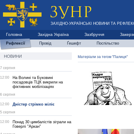
ЗАХІДНО-УКРАЇНСЬКІ НОВИНИ ТА РЕФЛЕКС
Головна
Західна Україна
Зазбруччя
Закерз
Рефлексії
Провід
Ґешефт
Поспільство
НОВИНИ
Матеріали за тегом "Палиця"
7 серпня
12:00
На Волині та Буковині
посадовців ТЦК викрили на
фіктивних мобілізаціях
6 серпня
12:00
Дністер стрімко міліє
5 серпня
12:00
Понад 30 цимбалістів зіграли на
Говерлі "Аркан"