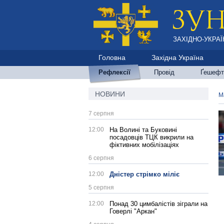
ЗАХІДНО-УКРАЇ
Головна
Західна Україна
Рефлексії
Провід
Ґешефт
НОВИНИ
М
7 серпня
12:00
На Волині та Буковині
посадовців ТЦК викрили на
фіктивних мобілізаціях
6 серпня
12:00
Дністер стрімко міліє
5 серпня
12:00
Понад 30 цимбалістів зіграли на
Говерлі "Аркан"