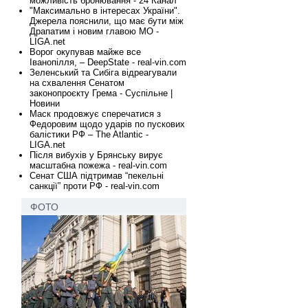
можливість бронювання - 24 Канал
"Максимально в інтересах України".
Джерела пояснили, що має бути між
Драпатим і новим главою МО -
LIGA.net
Ворог окупував майже все
Іванопілля, – DeepState - real-vin.com
Зеленський та Сибіга відреагували
на схвалення Сенатом
законопроєкту Грема - Суспільне |
Новини
Маск продовжує сперечатися з
Федоровим щодо ударів по пускових
балістики РФ – The Atlantic -
LIGA.net
Після вибухів у Брянську вирує
масштабна пожежа - real-vin.com
Сенат США підтримав “пекельні
санкції” проти РФ - real-vin.com
ФОТО