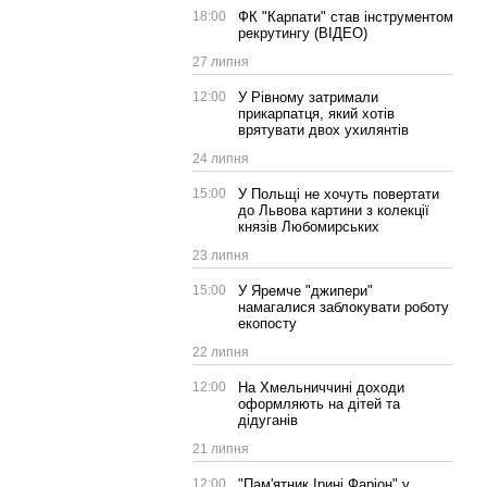
18:00
ФК "Карпати" став інструментом
рекрутингу (ВІДЕО)
27 липня
12:00
У Рівному затримали
прикарпатця, який хотів
врятувати двох ухилянтів
24 липня
15:00
У Польщі не хочуть повертати
до Львова картини з колекції
князів Любомирських
23 липня
15:00
У Яремче "джипери"
намагалися заблокувати роботу
екопосту
22 липня
12:00
На Хмельниччині доходи
оформляють на дітей та
дідуганів
21 липня
12:00
"Пам'ятник Ірині Фаріон" у