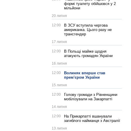
формі туалету обійшовся у 2
мільйони
20 липня
12:00
В ЗСУ вступила чергова
американка. Цього разу не
трансгендер
17 липня
12:00
В Польщі майже щодня
атакують громадян України
16 липня
12:00
Волиняк вперше став
прем'єром України
15 липня
12:00
Голову громади з Рівненщини
мобілізували на Закарпатті
14 липня
12:00
На Прикарпатті вшанували
загиблого найманця з Австралії
13 липня