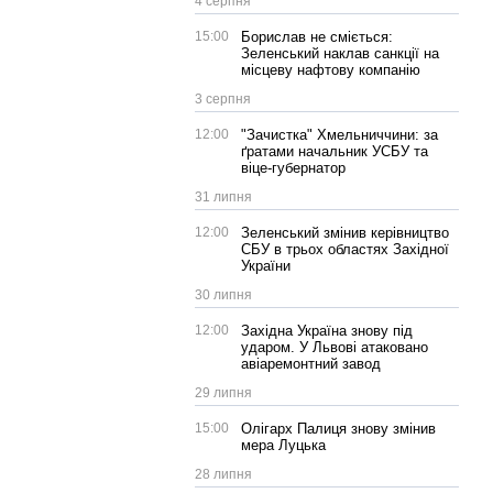
4 серпня
15:00
Борислав не сміється:
Зеленський наклав санкції на
місцеву нафтову компанію
3 серпня
12:00
"Зачистка" Хмельниччини: за
ґратами начальник УСБУ та
віце-губернатор
31 липня
12:00
Зеленський змінив керівництво
СБУ в трьох областях Західної
України
30 липня
12:00
Західна Україна знову під
ударом. У Львові атаковано
авіаремонтний завод
29 липня
15:00
Олігарх Палиця знову змінив
мера Луцька
28 липня