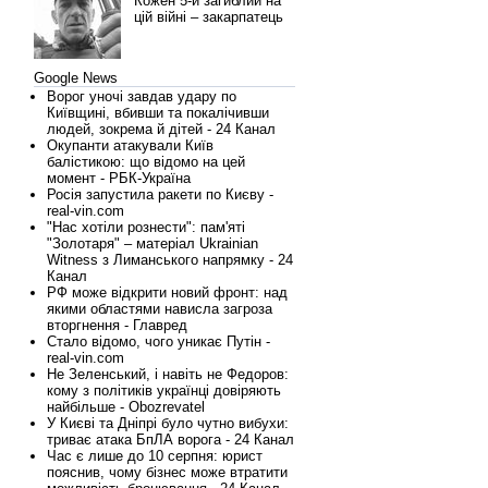
Кожен 5-й загиблий на
цій війні – закарпатець
Google News
Ворог уночі завдав удару по
Київщині, вбивши та покалічивши
людей, зокрема й дітей - 24 Канал
Окупанти атакували Київ
балістикою: що відомо на цей
момент - РБК-Україна
Росія запустила ракети по Києву -
real-vin.com
"Нас хотіли рознести": пам'яті
"Золотаря" – матеріал Ukrainian
Witness з Лиманського напрямку - 24
Канал
РФ може відкрити новий фронт: над
якими областями нависла загроза
вторгнення - Главред
Стало відомо, чого уникає Путін -
real-vin.com
Не Зеленський, і навіть не Федоров:
кому з політиків українці довіряють
найбільше - Obozrevatel
У Києві та Дніпрі було чутно вибухи:
триває атака БпЛА ворога - 24 Канал
Час є лише до 10 серпня: юрист
пояснив, чому бізнес може втратити