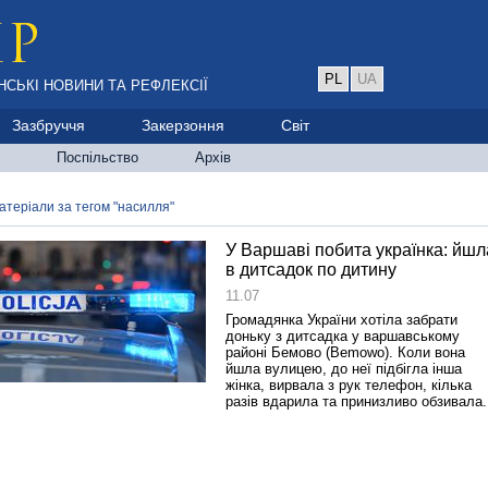
PL
UA
НСЬКІ НОВИНИ ТА РЕФЛЕКСІЇ
Зазбруччя
Закерзоння
Світ
Поспільство
Архів
атеріали за тегом "насилля"
У Варшаві побита українка: йшл
в дитсадок по дитину
11.07
Громадянка України хотіла забрати
доньку з дитсадка у варшавському
районі Бемово (Bemowo). Коли вона
йшла вулицею, до неї підбігла інша
жінка, вирвала з рук телефон, кілька
разів вдарила та принизливо обзивала.