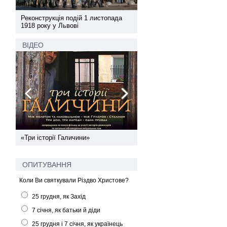
а
Реконструкція подій 1 листопада
Реконструкція подій 1 лис
1918 року у Львові
1918 року у Львові
ВІДЕО
ї
«Три історії Галичини»
Спільний інформпростір За
України
ОПИТУВАННЯ
Коли Ви святкували Різдво Христове?
25 грудня, як Захід
7 січня, як батьки й діди
25 грудня і 7 січня, як українець