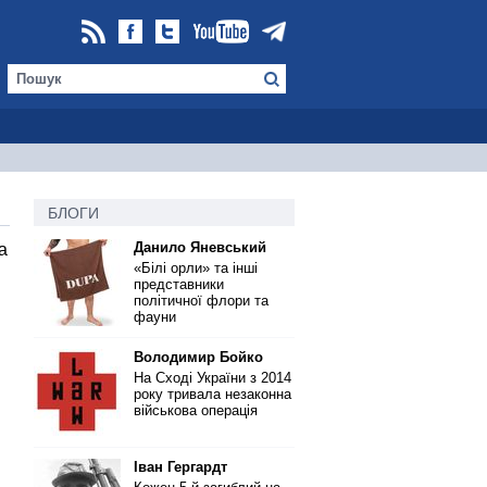
БЛОГИ
Данило Яневський
а
«Білі орли» та інші
представники
політичної флори та
фауни
Володимир Бойко
На Сході України з 2014
року тривала незаконна
військова операція
Іван Гергардт