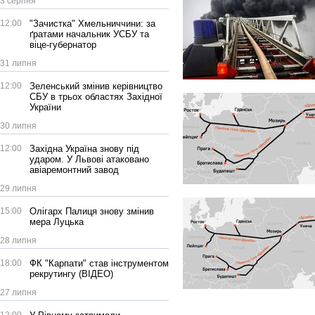
3 серпня
12:00
"Зачистка" Хмельниччини: за
ґратами начальник УСБУ та
віце-губернатор
31 липня
12:00
Зеленський змінив керівництво
СБУ в трьох областях Західної
України
30 липня
12:00
Західна Україна знову під
ударом. У Львові атаковано
авіаремонтний завод
29 липня
15:00
Олігарх Палиця знову змінив
мера Луцька
28 липня
18:00
ФК "Карпати" став інструментом
рекрутингу (ВІДЕО)
27 липня