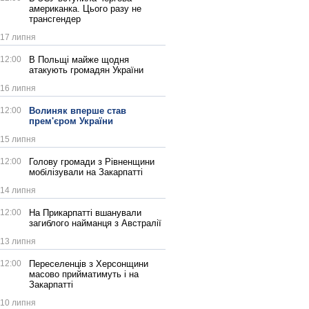
американка. Цього разу не
трансгендер
17 липня
12:00
В Польщі майже щодня
атакують громадян України
16 липня
12:00
Волиняк вперше став
прем'єром України
15 липня
12:00
Голову громади з Рівненщини
мобілізували на Закарпатті
14 липня
12:00
На Прикарпатті вшанували
загиблого найманця з Австралії
13 липня
12:00
Переселенців з Херсонщини
масово прийматимуть і на
Закарпатті
10 липня