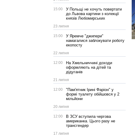
15:00
У Польщі не хочуть повертати
до Львова картини з колекції
князів Любомирських
23 липня
15:00
У Яремче "джипери"
намагалися заблокувати роботу
екопосту
22 липня
12:00
На Хмельниччині доходи
оформляють на дітей та
дідуганів
21 липня
12:00
"Пам'ятник Ірині Фаріон" у
формі туалету обійшовся у 2
мільйони
20 липня
12:00
В ЗСУ вступила чергова
американка. Цього разу не
трансгендер
17 липня