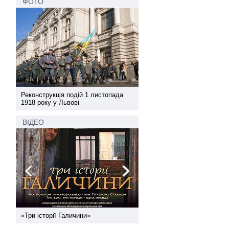
ФОТО
а
Реконструкція подій 1 листопада
Реконструкція подій 1 лис
1918 року у Львові
1918 року у Львові
ВІДЕО
ї
«Три історії Галичини»
Спільний інформпростір За
України