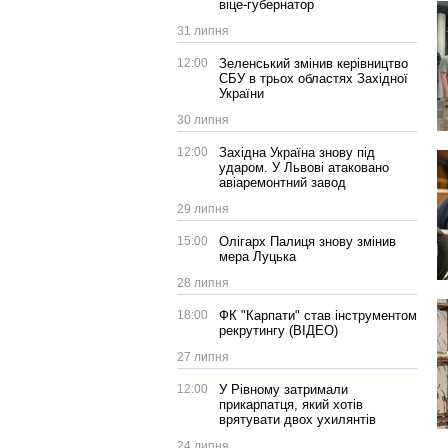
віце-губернатор
31 липня
12:00
Зеленський змінив керівництво
СБУ в трьох областях Західної
України
30 липня
12:00
Західна Україна знову під
ударом. У Львові атаковано
авіаремонтний завод
29 липня
15:00
Олігарх Палиця знову змінив
мера Луцька
28 липня
18:00
ФК "Карпати" став інструментом
рекрутингу (ВІДЕО)
27 липня
12:00
У Рівному затримали
прикарпатця, який хотів
врятувати двох ухилянтів
24 липня