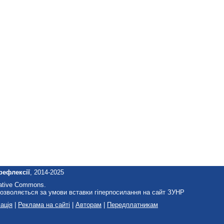
рефлексії
, 2014-2025
eative Commons.
озволяється за умови вставки гіперпосилання на сайт ЗУНР
ація
|
Реклама на сайті
|
Авторам
|
Передплатникам