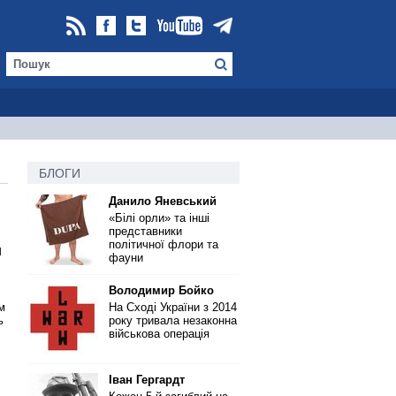
БЛОГИ
Данило Яневський
«Білі орли» та інші
представники
політичної флори та
и
фауни
Володимир Бойко
м
На Сході України з 2014
ь
року тривала незаконна
військова операція
Іван Гергардт