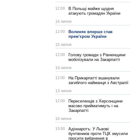
12:00
В Польщі майже щодня
атакують громадян України
16 липня
12:00
Волиняк вперше став
прем'єром України
15 липня
12:00
Голову громади з Рівненщини
мобілізували на Закарпатті
14 липня
12:00
На Прикарпатті вшанували
загиблого найманця з Австралії
13 липня
12:00
Переселенців з Херсонщини
масово прийматимуть і на
Закарпатті
10 липня
15:00
Адіннаротъ: У Львові
бунтівників проти ТЦК змусили
просити вибачення в