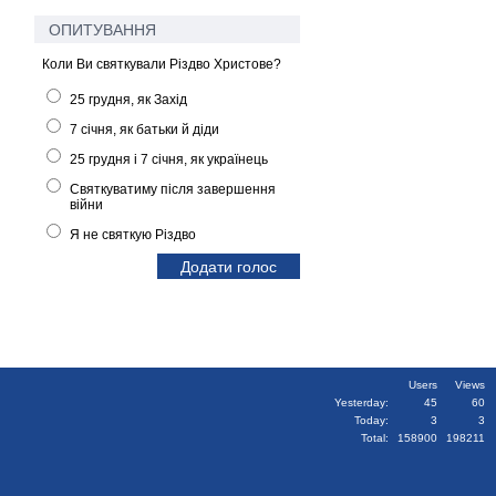
ОПИТУВАННЯ
Коли Ви святкували Різдво Христове?
25 грудня, як Захід
7 січня, як батьки й діди
25 грудня і 7 січня, як українець
Святкуватиму після завершення
війни
Я не святкую Різдво
Users
Views
Yesterday:
45
60
Today:
3
3
Total:
158900
198211