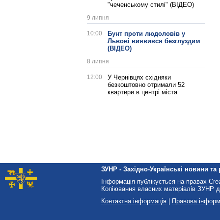
"чеченському стилі" (ВІДЕО)
9 липня
10:00
Бунт проти людоловів у
Львові виявився безглуздим
(ВІДЕО)
8 липня
12:00
У Чернівцях східняки
безкоштовно отримали 52
квартири в центрі міста
ЗУНР - Західно-Українські новини та 
Інформація публікується на правах Cr
Копіювання власних матеріалів ЗУНР д
Контактна інформація
|
Правова інформ