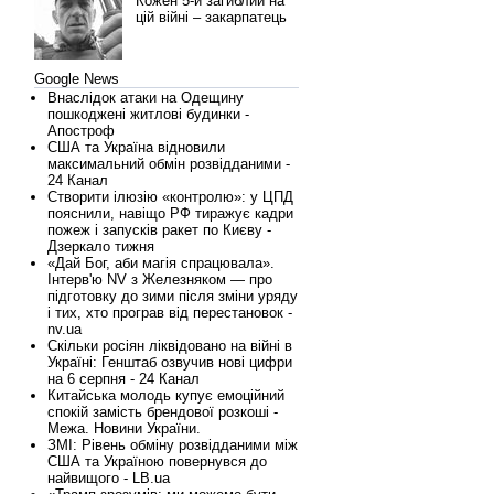
Кожен 5-й загиблий на
цій війні – закарпатець
Google News
Внаслідок атаки на Одещину
пошкоджені житлові будинки -
Апостроф
США та Україна відновили
максимальний обмін розвідданими -
24 Канал
Створити ілюзію «контролю»: у ЦПД
пояснили, навіщо РФ тиражує кадри
пожеж і запусків ракет по Києву -
Дзеркало тижня
«Дай Бог, аби магія спрацювала».
Інтерв'ю NV з Железняком — про
підготовку до зими після зміни уряду
і тих, хто програв від перестановок -
nv.ua
Скільки росіян ліквідовано на війні в
Україні: Генштаб озвучив нові цифри
на 6 серпня - 24 Канал
Китайська молодь купує емоційний
спокій замість брендової розкоші -
Межа. Новини України.
ЗМІ: Рівень обміну розвідданими між
США та Україною повернувся до
найвищого - LB.ua