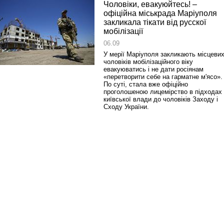
Чоловіки, евакуюйтесь! –
офіційна міськрада Маріуполя
закликала тікати від русскої
мобілізації
06.09
У мерії Маріуполя закликають місцеви
чоловіків мобілізаційного віку
евакуюватись і не дати росіянам
«перетворити себе на гарматне м'ясо».
По суті, стала вже офіційно
проголошеною лицемірство в підходах
київської влади до чоловіків Заходу і
Сходу України.