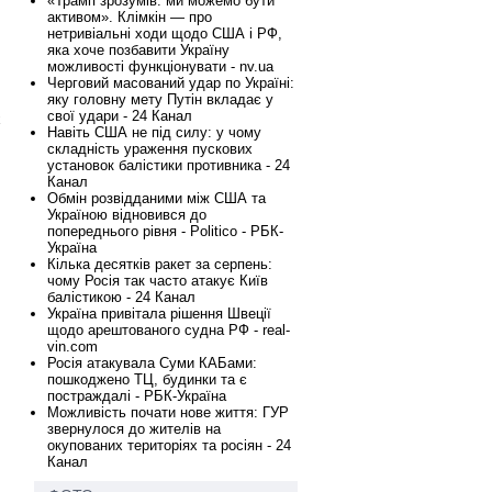
«Трамп зрозумів: ми можемо бути
активом». Клімкін — про
нетривіальні ходи щодо США і РФ,
яка хоче позбавити Україну
можливості функціонувати - nv.ua
Черговий масований удар по Україні:
яку головну мету Путін вкладає у
свої удари - 24 Канал
х
Навіть США не під силу: у чому
складність ураження пускових
установок балістики противника - 24
Канал
Обмін розвідданими між США та
Україною відновився до
попереднього рівня - Politico - РБК-
Україна
Кілька десятків ракет за серпень:
чому Росія так часто атакує Київ
балістикою - 24 Канал
Україна привітала рішення Швеції
щодо арештованого судна РФ - real-
vin.com
Росія атакувала Суми КАБами:
пошкоджено ТЦ, будинки та є
постраждалі - РБК-Україна
Можливість почати нове життя: ГУР
звернулося до жителів на
окупованих територіях та росіян - 24
Канал