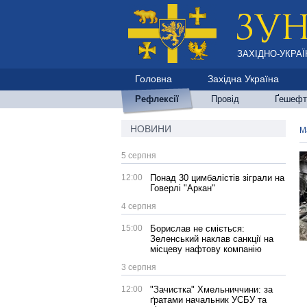
ЗАХІДНО-УКРАЇ
Головна
Західна Україна
Рефлексії
Провід
Ґешефт
НОВИНИ
М
5 серпня
12:00
Понад 30 цимбалістів зіграли на
Говерлі "Аркан"
4 серпня
15:00
Борислав не сміється:
Зеленський наклав санкції на
місцеву нафтову компанію
3 серпня
12:00
"Зачистка" Хмельниччини: за
ґратами начальник УСБУ та