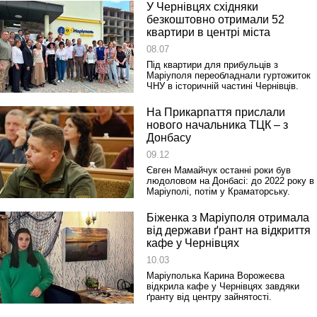
У Чернівцях східняки
безкоштовно отримали 52
квартири в центрі міста
08.07
Під квартири для прибульців з
Маріуполя переобладнали гуртожиток
ЧНУ в історичній частині Чернівців.
На Прикарпаття прислали
нового начальника ТЦК – з
Донбасу
09.12
Євген Мамайчук останні роки був
людоловом на Донбасі: до 2022 року в
Маріуполі, потім у Краматорську.
Біженка з Маріуполя отримала
від держави ґрант на відкриття
кафе у Чернівцях
10.03
Маріуполька Карина Ворожеєва
відкрила кафе у Чернівцях завдяки
ґранту від центру зайнятості.