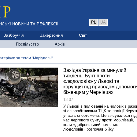
PL
UA
НСЬКІ НОВИНИ ТА РЕФЛЕКСІЇ
Зазбруччя
Закерзоння
Світ
Поспільство
Архів
атеріали за тегом "Маріуполь"
Західна Україна за минулий
тиждень: Бунт проти
«людоловів» у Львові та
корупція під приводом допомог
біженцям у Чернівцях
13.07
У Львові в полюванні на чоловіків разо
зі співробітниками ТЦК та поліції берут
участь спортсмени. Це з’ясувалося під
час чергового бунту проти мобілізації,
коли «добровільний помічник
людоловів» розпочав бійку.