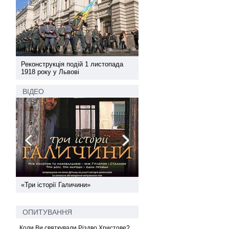
а
Реконструкція подій 1 листопада
Реконструкція подій 1 лис
1918 року у Львові
1918 року у Львові
ВІДЕО
ї
«Три історії Галичини»
Спільний інформпростір За
України
ОПИТУВАННЯ
Коли Ви святкували Різдво Христове?