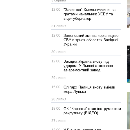
3 серпня
12:00
"Зачистка" Хмельниччини: за
ґратами начальник УСБУ та
віце-губернатор
31 липня
12:00
Зеленський змінив керівництво
СБУ в трьох областях Західної
України
30 липня
12:00
Західна Україна знову під
ударом. У Львові атаковано
авіаремонтний завод
29 липня
15:00
Олігарх Палиця знову змінив
мера Луцька
28 липня
18:00
ФК "Карпати" став інструментом
рекрутингу (ВІДЕО)
27 липня