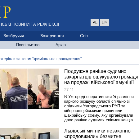
PL
UA
НСЬКІ НОВИНИ ТА РЕФЛЕКСІЇ
Зазбруччя
Закерзоння
Світ
Поспільство
Архів
атеріали за тегом "кримінальне провадження"
Подружжя раніше судимих
закарпатців ошукувало громадя
на продажі військової амуніції
27.11
В Ужгороді оперативники Управління
карного розшуку області спільно зі
слідчими Ужгородського РУП та
кіберполіцейськими припинили
шахрайську схему, яку організували
двоє раніше судимих співмешканців.
Львівські митники незаконно
«продовжили» безмитне