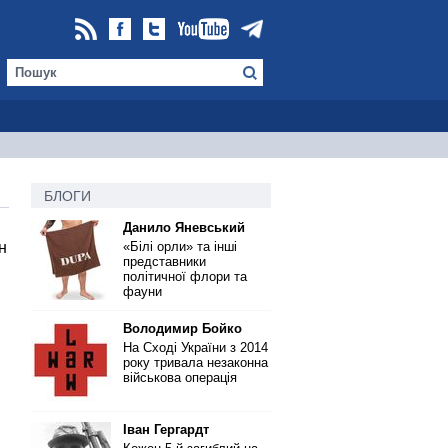
БЛОГИ
Данило Яневський
н
«Білі орли» та інші
представники
політичної флори та
фауни
Володимир Бойко
На Сході України з 2014
року тривала незаконна
військова операція
Іван Гергардт