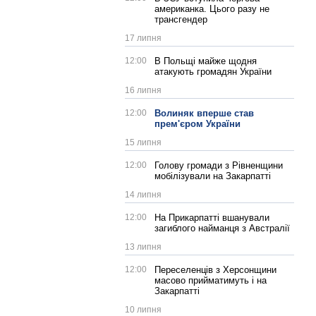
американка. Цього разу не
трансгендер
17 липня
12:00
В Польщі майже щодня
атакують громадян України
16 липня
12:00
Волиняк вперше став
прем'єром України
15 липня
12:00
Голову громади з Рівненщини
мобілізували на Закарпатті
14 липня
12:00
На Прикарпатті вшанували
загиблого найманця з Австралії
13 липня
12:00
Переселенців з Херсонщини
масово прийматимуть і на
Закарпатті
10 липня