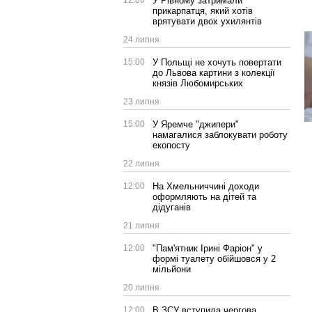
12:00
У Рівному затримали
прикарпатця, який хотів
врятувати двох ухилянтів
24 липня
15:00
У Польщі не хочуть повертати
до Львова картини з колекції
князів Любомирських
23 липня
15:00
У Яремче "джипери"
намагалися заблокувати роботу
екопосту
22 липня
12:00
На Хмельниччині доходи
оформляють на дітей та
дідуганів
21 липня
12:00
"Пам'ятник Ірині Фаріон" у
формі туалету обійшовся у 2
мільйони
20 липня
12:00
В ЗСУ вступила чергова