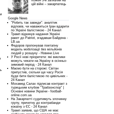
Кожен 5-й загиблий на
цій війні – закарпатець
ти
Google News
"Робить так завжди": аналітик
відповів, чи наважиться Іран вдарити
по Україні балістикою - 24 Канал
Трамп відкинув надання Україні
ракет до Patriot, згадавши Байдена -
LB.ua
Федоров пропонував поетапну
модель мобілізації без мільйонів
людей у розшуку - Новини.Live
У Росії нові пріоритети: які виклики
н
можуть чекати на Україну в осінньо-
зимовий період - 24 Канал
.
Маємо бути на сторожі: Світан
ть
припустив, скільки ще часу Росія
буде бити балістикою по цивільних -
24 Канал
Мохамед Салах підписав контракт з
турецьким клубом "Трабзонспор" |
Основні новини України - football-
online.com.ua
На Закарпатті судитимуть злочинну
групу, причетну до контрабанди
кокаїну з ЄС - 24 Канал
Трамп заявив, що США не має