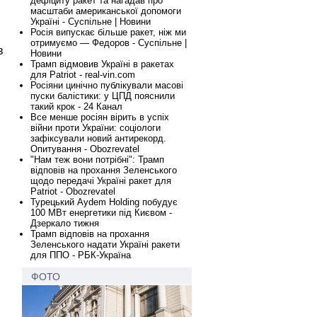
дефіциту ракет та нагадав про
масштаби американської допомоги
Україні - Суспільне | Новини
Росія випускає більше ракет, ніж ми
отримуємо — Федоров - Суспільне |
в
Новини
Трамп відмовив Україні в ракетах
для Patriot - real-vin.com
Росіяни цинічно публікували масові
пуски балістики: у ЦПД пояснили
такий крок - 24 Канал
Все менше росіян вірить в успіх
війни проти України: соціологи
зафіксували новий антирекорд.
Опитування - Obozrevatel
"Нам теж вони потрібні": Трамп
відповів на прохання Зеленського
щодо передачі Україні ракет для
Patriot - Obozrevatel
Турецький Aydem Holding побудує
100 МВт енергетики під Києвом -
Дзеркало тижня
Трамп відповів на прохання
Зеленського надати Україні ракети
для ППО - РБК-Україна
ФОТО