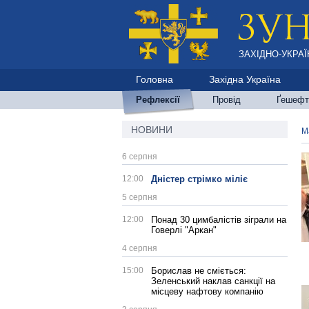
ЗАХІДНО-УКРАЇ
Головна
Західна Україна
Рефлексії
Провід
Ґешефт
НОВИНИ
М
6 серпня
12:00
Дністер стрімко міліє
5 серпня
12:00
Понад 30 цимбалістів зіграли на
Говерлі "Аркан"
4 серпня
15:00
Борислав не сміється:
Зеленський наклав санкції на
місцеву нафтову компанію