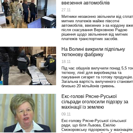
ввезення автомобілів
27.11
Митники незаконно звільнили від спла
митних платежів майже півсотні
автомобілів, ввезених з-за кордону вже
після скасування Верховною Радою
рішення щодо звільнення від митних
платежів транспортних засобів.
На Волині викрили підпільну
тютюнову фабрику
18.11
Під час обшуків вилучили понад 5,5 то
тютюну, лінії для виробництва та
пакування сигарет та готову продукцію
Загальна вартість вилученого станови
близько 20 мільйонів гривень.
Екс-голові Рясне-Руської
сільради оголосили підозру за
махінації із землею
09.11
Екс-голову Рясне-Руської сільської
ради, що біля Львова, Емілію
Смокоровську підозрюють у махінаціях