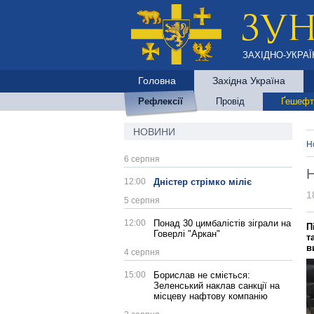
ЗАХІДНО-УКРАЇ
Головна
Західна Україна
Рефлексії
Провід
Ґешефт
НОВИНИ
Н
6 серпня
Н
12:00
Дністер стрімко міліє
1
5 серпня
12:00
Понад 30 цимбалістів зіграли на
П
Говерлі "Аркан"
т
в
4 серпня
15:00
Борислав не сміється:
Зеленський наклав санкції на
місцеву нафтову компанію