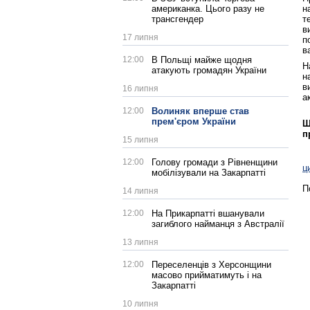
н
американка. Цього разу не
т
трансгендер
в
17 липня
п
в
12:00
В Польщі майже щодня
Н
атакують громадян України
н
в
16 липня
а
12:00
Волиняк вперше став
прем'єром України
Щ
п
15 липня
12:00
Голову громади з Рівненщини
ц
мобілізували на Закарпатті
П
14 липня
12:00
На Прикарпатті вшанували
загиблого найманця з Австралії
13 липня
12:00
Переселенців з Херсонщини
масово прийматимуть і на
Закарпатті
10 липня