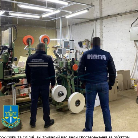
рокурори та слідчі, які тривалий час вели спостереження за об’єктом,