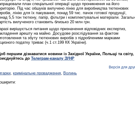
апрацювали план спеціальної операції щодо проникнення на його
ериторію. Під час обшуків вилучено лінію для виробництва тютюнових
иробів, лінію для їх пакування, понад 59 тис. пачок готової продукції,
онад 5,5 тон тютюну, папір, фільтри і комплектувальні матеріали. Загаль
артість вилученого становить близько 20 млн грн.
аразі вирішується питання щодо призначення відповідних експертиз,
акладення арешту на майно. Досудове розслідування за фактом
иготовлення та збуту тютюнових виробів з підробленими марками
кцизного податку триває (ч.1 ст.199 КК України).
Реконструкція подій 1 листопад
1918 року у Львові
об першим дізнаватися новини із Західної України, Польщі та світу,
риєднуйтесь до
Телеграм-каналу ЗУНР
Версія для дру
игарки
,
кримінальне провадження
,
Волинь
оширити:
Спільний інформпростір Західно
України