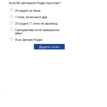
Коли Ви святкували Різдво Христове?
25 грудня, як Захід
7 січня, як батьки й діди
25 грудня і 7 січня, як українець
Святкуватиму після завершення
війни
Я не святкую Різдво