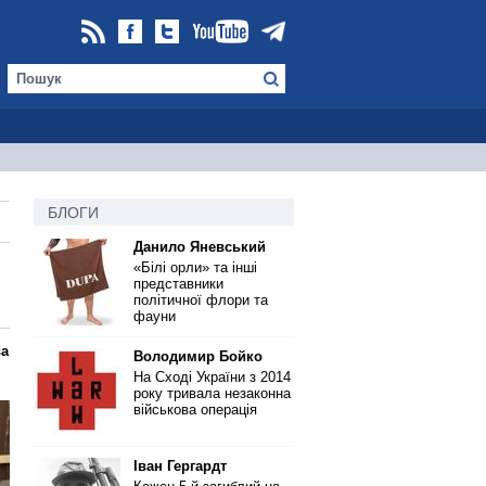
БЛОГИ
Данило Яневський
«Білі орли» та інші
представники
політичної флори та
фауни
ва
Володимир Бойко
На Сході України з 2014
року тривала незаконна
військова операція
Іван Гергардт