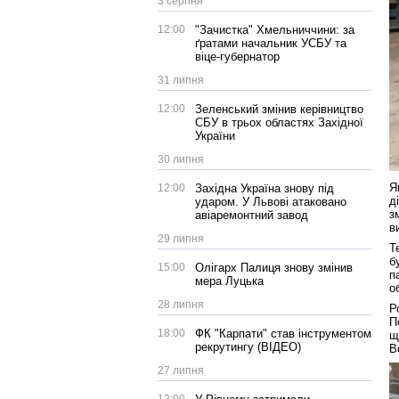
3 серпня
12:00
"Зачистка" Хмельниччини: за
ґратами начальник УСБУ та
віце-губернатор
31 липня
12:00
Зеленський змінив керівництво
СБУ в трьох областях Західної
України
30 липня
Я
12:00
Західна Україна знову під
д
ударом. У Львові атаковано
з
авіаремонтний завод
в
29 липня
Т
б
15:00
Олігарх Палиця знову змінив
п
мера Луцька
о
28 липня
Р
П
18:00
ФК "Карпати" став інструментом
щ
рекрутингу (ВІДЕО)
В
27 липня