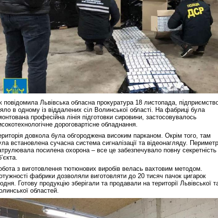
к повідомила Львівська обласна прокуратура 18 листопада, підприємств
іяло в одному із віддалених сіл Волинської області. На фабриці була
монтована професійна лінія підготовки сировини, застосовувалось
исокотехнологічне дороговартісне обладнання.
ериторія довкола була обгороджена високим парканом. Окрім того, там
ула встановлена сучасна система сигналізації та відеонагляду. Перимет
атрулювала посилена охорона – все це забезпечувало повну секретність
б’єкта.
обота з виготовлення тютюнових виробів велась вахтовим методом.
отужності фабрики дозволяли виготовляти до 20 тисяч пачок цигарок
одня. Готову продукцію зберігали та продавали на території Львівської т
олинської областей.