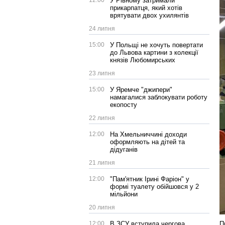
12:00
У Рівному затримали
прикарпатця, який хотів
врятувати двох ухилянтів
24 липня
15:00
У Польщі не хочуть повертати
до Львова картини з колекції
князів Любомирських
23 липня
15:00
У Яремче "джипери"
намагалися заблокувати роботу
екопосту
22 липня
12:00
На Хмельниччині доходи
оформляють на дітей та
дідуганів
21 липня
12:00
"Пам'ятник Ірині Фаріон" у
формі туалету обійшовся у 2
мільйони
20 липня
П
12:00
В ЗСУ вступила чергова