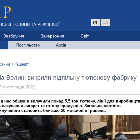
PL
UA
НСЬКІ НОВИНИ ТА РЕФЛЕКСІЇ
Зазбруччя
Закерзоння
Світ
Поспільство
Архів
овини
/
Ґешефт
а Волині викрили підпільну тютюнову фабрику
8 листопада 2022
ід час обшуків вилучили понад 5,5 тон тютюну, лінії для виробницт
а пакування сигарет та готову продукцію. Загальна вартість
илученого становить близько 20 мільйонів гривень.