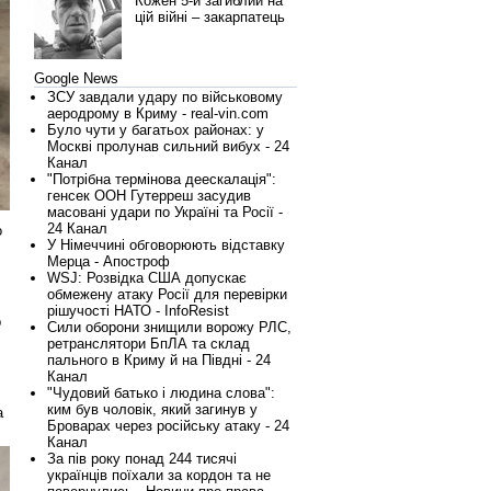
Кожен 5-й загиблий на
цій війні – закарпатець
Google News
ЗСУ завдали удару по військовому
аеродрому в Криму - real-vin.com
Було чути у багатьох районах: у
Москві пролунав сильний вибух - 24
Канал
"Потрібна термінова деескалація":
генсек ООН Гутерреш засудив
масовані удари по Україні та Росії -
24 Канал
о
У Німеччині обговорюють відставку
Мерца - Апостроф
WSJ: Розвідка США допускає
обмежену атаку Росії для перевірки
рішучості НАТО - InfoResist
р
Сили оборони знищили ворожу РЛС,
ретранслятори БпЛА та склад
пального в Криму й на Півдні - 24
Канал
"Чудовий батько і людина слова":
ким був чоловік, який загинув у
а
Броварах через російську атаку - 24
Канал
За пів року понад 244 тисячі
українців поїхали за кордон та не