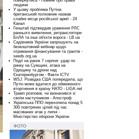
повернулись - Новини про права
людини
У цьому проблема Путіна:
британський полковник назвав
слабке місце російської армії - 24
Канал
Генштаб підтвердив ураження РЛС
раннього виявлення, ретранслятори
БпЛА та інші об'єкти ворога - LB.ua
Садівників України запрошують на
безкоштовний вебінар щодо
отримання фінансування та грантів -
seeds.org.ua
Події на ранок 7 серпня: удар по
ринку на Сумщині, атака на
Одещину та дрони над
Єкатеринбургом - Факти ICTV
WSJ: Розвідка США попередила, що
Путін може вдатися до обмеженого
вторгнення в країну НАТО - LIGA.net
Трамп розповів, чи визначився зі
своїм наступником - Апостроф
Українська ППО перехопила понад 5
300 повітряних цілей під час
масованих атак у липні -
Міністерство оборони України
ФОТО