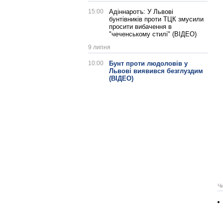
15:00
Адіннаротъ: У Львові
бунтівників проти ТЦК змусили
просити вибачення в
"чеченському стилі" (ВІДЕО)
9 липня
10:00
Бунт проти людоловів у
Львові виявився безглуздим
(ВІДЕО)
Ч