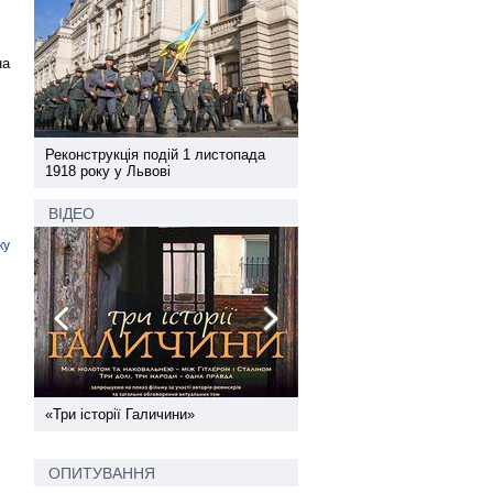
на
а
Реконструкція подій 1 листопада
Реконструкція подій 1 лис
1918 року у Львові
1918 року у Львові
ВІДЕО
ку
ї
«Три історії Галичини»
Спільний інформпростір За
України
ОПИТУВАННЯ