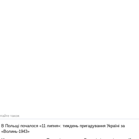
итайте також
В Польщі почалося «11 липня»: тиждень пригадування Україні за
«Волинь-1943»