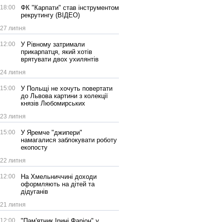
18:00
ФК "Карпати" став інструментом
рекрутингу (ВІДЕО)
27 липня
12:00
У Рівному затримали
прикарпатця, який хотів
врятувати двох ухилянтів
24 липня
15:00
У Польщі не хочуть повертати
до Львова картини з колекції
князів Любомирських
23 липня
15:00
У Яремче "джипери"
намагалися заблокувати роботу
екопосту
22 липня
12:00
На Хмельниччині доходи
оформляють на дітей та
дідуганів
21 липня
12:00
"Пам'ятник Ірині Фаріон" у