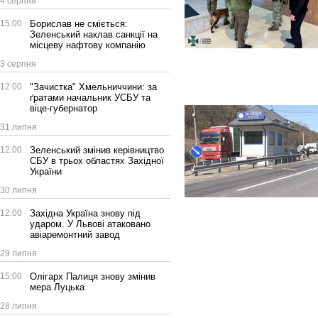
4 серпня
15:00
Борислав не сміється:
Зеленський наклав санкції на
місцеву нафтову компанію
3 серпня
12:00
"Зачистка" Хмельниччини: за
ґратами начальник УСБУ та
віце-губернатор
31 липня
12:00
Зеленський змінив керівництво
СБУ в трьох областях Західної
України
30 липня
12:00
Західна Україна знову під
ударом. У Львові атаковано
авіаремонтний завод
29 липня
15:00
Олігарх Палиця знову змінив
мера Луцька
28 липня