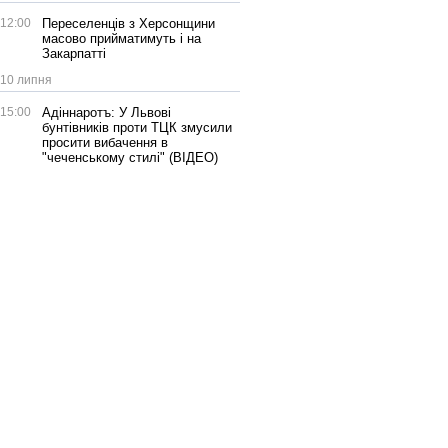
12:00
Переселенців з Херсонщини
масово прийматимуть і на
Закарпатті
10 липня
15:00
Адіннаротъ: У Львові
бунтівників проти ТЦК змусили
просити вибачення в
"чеченському стилі" (ВІДЕО)