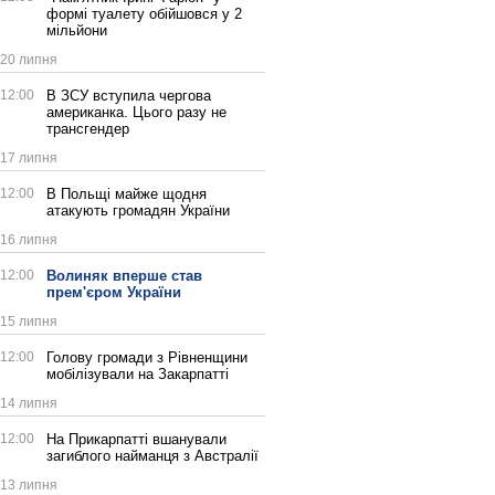
формі туалету обійшовся у 2
мільйони
20 липня
12:00
В ЗСУ вступила чергова
американка. Цього разу не
трансгендер
17 липня
12:00
В Польщі майже щодня
атакують громадян України
16 липня
12:00
Волиняк вперше став
прем'єром України
15 липня
12:00
Голову громади з Рівненщини
мобілізували на Закарпатті
14 липня
12:00
На Прикарпатті вшанували
загиблого найманця з Австралії
13 липня