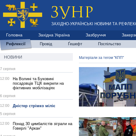
ЗАХІДНО-УКРАЇНСЬКІ НОВИНИ ТА РЕФЛЕКС
Головна
Західна Україна
Зазбруччя
Закерз
Рефлексії
Провід
Ґешефт
Поспільство
НОВИНИ
Матеріали за тегом "КПП"
7 серпня
12:00
На Волині та Буковині
посадовців ТЦК викрили на
фіктивних мобілізаціях
6 серпня
12:00
Дністер стрімко міліє
5 серпня
12:00
Понад 30 цимбалістів зіграли на
Говерлі "Аркан"