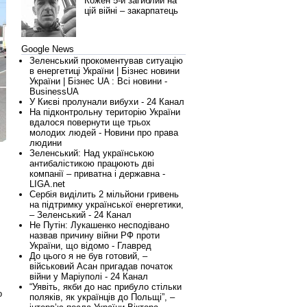
Кожен 5-й загиблий на
цій війні – закарпатець
Google News
Зеленський прокоментував ситуацію
в енергетиці України | Бізнес новини
України | Бізнес UA : Всі новини -
BusinessUA
У Києві пролунали вибухи - 24 Канал
На підконтрольну територію України
вдалося повернути ще трьох
молодих людей - Новини про права
людини
Зеленський: Над українською
антибалістикою працюють дві
компанії – приватна і державна -
LIGA.net
Сербія виділить 2 мільйони гривень
на підтримку української енергетики,
– Зеленський - 24 Канал
Не Путін: Лукашенко несподівано
назвав причину війни РФ проти
України, що відомо - Главред
До цього я не був готовий, –
військовий Асан пригадав початок
війни у Маріуполі - 24 Канал
“Уявіть, якби до нас прибуло стільки
о
поляків, як українців до Польщі”, –