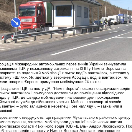
соціація міжнародних автомобільних перевізників України звинуватила
рацівників ТЦК у незаконному затриманні на КПП у Нижніх Воротах на
акарпатті та подальшій мобілізації кількох водіїв вантажівок, внесених у
истему «Шлях». Як йдеться у зверненні Асоціації, водіїв вантажівок, які
езли товари з Європи, примусово мобілізували 24 квітня.
Працівники ТЦК на посту ДАІ “Нижні Ворота” незаконно затримали водіїв
ількох вантажівок і примусово доставили до приміщення відповідного
ідділу ТЦК, де швидко мобілізували і направили для проходження
ійськової служби до військових частин. Майно – транспортні засоби
а вантажі – було залишено в небезпеці і без нагляду», – зазначили в
соціації.
еревізники стверджують, що працівники Мукачівського районного центру
омплектування, зокрема, мобілізували до однієї з військових частин
ернігівської області 41-річного водія ТОВ «Шаль» Андрія Лісовського. Пр
обілізацію водіїв на посту у Нижніх Воротах Асоціація міжнародних