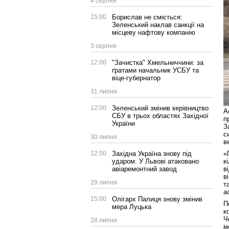
4 серпня
15:00
Борислав не сміється:
Зеленський наклав санкції на
місцеву нафтову компанію
3 серпня
12:00
"Зачистка" Хмельниччини: за
ґратами начальник УСБУ та
віце-губернатор
31 липня
12:00
Зеленський змінив керівництво
А
СБУ в трьох областях Західної
п
України
З
с
30 липня
в
12:00
Західна Україна знову під
«
ударом. У Львові атаковано
к
авіаремонтний завод
в
в
29 липня
т
а
15:00
Олігарх Палиця знову змінив
П
мера Луцька
к
Ч
28 липня
м