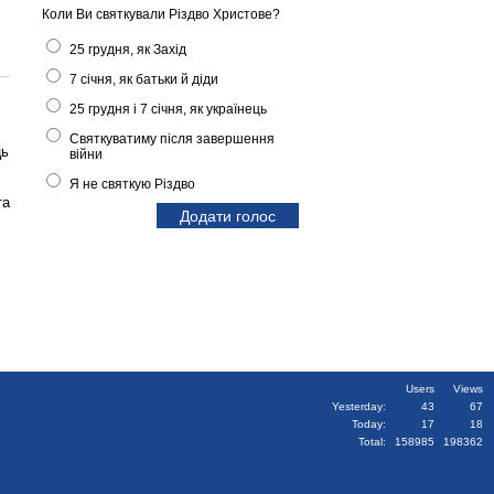
Коли Ви святкували Різдво Христове?
25 грудня, як Захід
7 січня, як батьки й діди
25 грудня і 7 січня, як українець
Святкуватиму після завершення
ць
війни
Я не святкую Різдво
та
Users
Views
Yesterday:
43
67
Today:
17
18
Total:
158985
198362