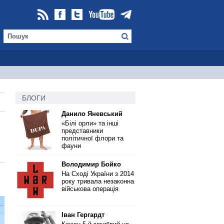
БЛОГИ
Данило Яневський
«Білі орли» та інші
представники
політичної флори та
фауни
Володимир Бойко
На Сході України з 2014
року тривала незаконна
військова операція
Іван Гергардт