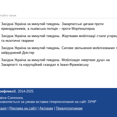
итайте також
Західна Україна за минулий тиждень: Закарпатські цигани проти
прикордонників, а львівська поліція – проти Морґенштерна
Західна Україна за минулий тиждень: Жертвами мобілізації стали угоре
та екзотичні тварини
Західна Україна за минулий тиждень: Силове звільнення мобілізованих 
забруднений Дністер
Західна Україна за минулий тиждень: Мобілізація «мертвих душ» на
Закарпатті та корупційний скандал в Івано-Франківську
рефлексії
, 2014-2025
eative Commons.
озволяється за умови вставки гіперпосилання на сайт ЗУНР
ація
|
Реклама на сайті
|
Авторам
|
Передплатникам