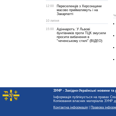
12:00
Переселенців з Херсонщини
масово прийматимуть і на
Закарпатті
Ч
10 липня
15:00
Адіннаротъ: У Львові
бунтівників проти ТЦК змусили
просити вибачення в
"чеченському стилі" (ВІДЕО)
ЗУНР - Західно-Українські новини та 
Інформація публікується на правах Cr
Копіювання власних матеріалів ЗУНР д
Контактна інформація
|
Правова інформ