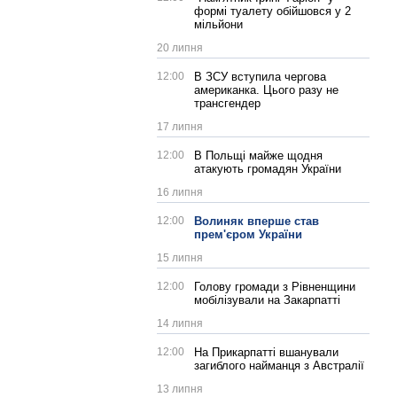
формі туалету обійшовся у 2
мільйони
20 липня
12:00
В ЗСУ вступила чергова
американка. Цього разу не
трансгендер
17 липня
12:00
В Польщі майже щодня
атакують громадян України
16 липня
12:00
Волиняк вперше став
прем'єром України
15 липня
12:00
Голову громади з Рівненщини
мобілізували на Закарпатті
14 липня
12:00
На Прикарпатті вшанували
загиблого найманця з Австралії
13 липня