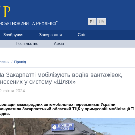
PL
UA
НСЬКІ НОВИНИ ТА РЕФЛЕКСІЇ
Зазбруччя
Закерзоння
Світ
Поспільство
Архів
овини
/
Провід
а Закарпатті мобілізують водіїв вантажівок,
несених у систему «Шлях»
0 квітня 2024
соціація міжнародних автомобільних перевізників України
винуватила Закарпатський обласний ТЦК у примусовій мобілізації її
одіїв.