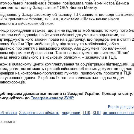
втомобільних перевізників України повідомила прем’єр-міністра Дениса
мигаля та голову Закарпатської ОВА Віктора Микиту.
 відповідь у Закарпатському обласному ТЦК заявили, що водії вантажіво
акі ж громадяни України, як і інші, а система «Шлях» немає нічого
пільного з військовим обліком.
Якщо громадянин вважає, що він не підлягає мобілізації, то йому потрібн
ати при собі відповідні військово-облікові документи з відмітками, які
ідтверджують його законні права на відстрочку, що передбачені в статті 
акону України “Про мобілізаційну підготовку та мобілізацію”, або з
ідміткою про зняття з військового обліку. Або документ про належним
ином оформлене бронювання. Також наголошуємо, що система “Шлях”
емає нічого спільного з військовим обліком», – зазначили в ТЦК.
акож в обласному центрі комплектування та соцпідтримки підтвердили, 
ромадянам, які не мають при собі військово-облікових документів під час
еревірки на контрольно-пропускних пунктах, пропонують проїхати в ТЦК
ля уточнення даних. У цей час їх автівки залишаються під наглядом
равоохоронців.
об першим дізнаватися новини із Західної України, Польщі та світу,
риєднуйтесь до
Телеграм-каналу ЗУНР
Версія для дру
обілізація
,
Закарпатська область
,
людолови
,
ТЦК
,
КПП
,
автоперевезення
оширити: