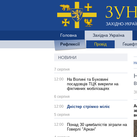
ЗАХІДНО-УКРАЇ
Головна
Західна Україна
Рефлексії
Провід
Ґешефт
НОВИНИ
Н
7 серпня
Н
12:00
На Волині та Буковині
в
посадовців ТЦК викрили на
фіктивних мобілізаціях
3
6 серпня
А
12:00
Дністер стрімко міліє
з
5 серпня
в
12:00
Понад 30 цимбалістів зіграли на
Говерлі "Аркан"