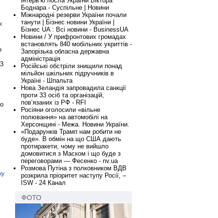
інтервʼю посла України Віктора
Боднара - Суспільне | Новини
Міжнародні резерви України почали
танути | Бізнес новини України |
к
Бізнес UA : Всі новини - BusinessUA
Новини / У прифронтових громадах
встановлять 840 мобільних укриттів -
о
Запорізька обласна державна
адміністрація
23
Російські обстріли знищили понад
мільйон шкільних підручників в
Україні - Шпальта
Нова Зеландія запровадила санкції
проти 33 осіб та організацій,
пов’язаних із РФ - RFI
що
Росіяни оголосили «вільне
полювання» на автомобілі на
Херсонщині - Межа. Новини України.
«Подарунків Трамп нам робити не
буде». В обмін на що США дають
протиракети, чому не вийшло
домовитися з Маском і що буде з
переговорами — Фесенко - nv.ua
Розмова Путіна з полковником ВДВ
ку
розкрила пріоритет наступу Росії, –
ISW - 24 Канал
ФОТО