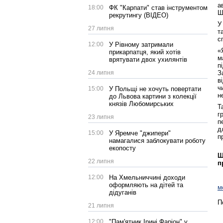
а
18:00
ФК "Карпати" став інструментом
Ш
рекрутингу (ВІДЕО)
У
27 липня
т
с
12:00
У Рівному затримали
«
прикарпатця, який хотів
м
врятувати двох ухилянтів
п
24 липня
З
в
ч
15:00
У Польщі не хочуть повертати
н
до Львова картини з колекції
князів Любомирських
Т
г
23 липня
п
д
15:00
У Яремче "джипери"
п
намагалися заблокувати роботу
екопосту
Щ
22 липня
п
12:00
На Хмельниччині доходи
оформляють на дітей та
м
дідуганів
П
21 липня
12:00
"Пам'ятник Ірині Фаріон" у