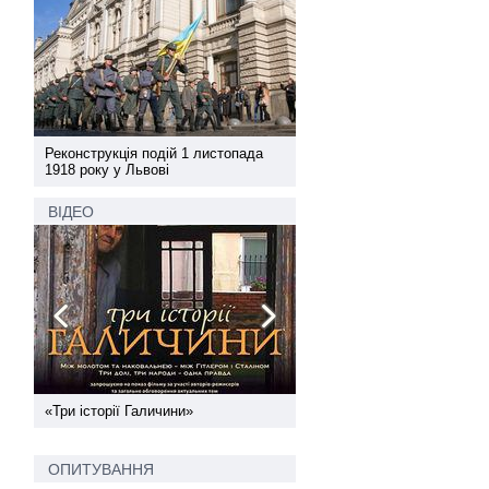
а
Реконструкція подій 1 листопада
Реконструкція подій 1 лис
1918 року у Львові
1918 року у Львові
ВІДЕО
ї
«Три історії Галичини»
Спільний інформпростір За
України
ОПИТУВАННЯ