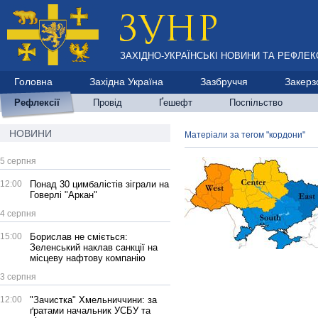
ЗАХІДНО-УКРАЇНСЬКІ НОВИНИ ТА РЕФЛЕКС
Головна
Західна Україна
Зазбруччя
Закерз
Рефлексії
Провід
Ґешефт
Поспільство
НОВИНИ
Матеріали за тегом "кордони"
5 серпня
12:00
Понад 30 цимбалістів зіграли на
Говерлі "Аркан"
4 серпня
15:00
Борислав не сміється:
Зеленський наклав санкції на
місцеву нафтову компанію
3 серпня
12:00
"Зачистка" Хмельниччини: за
ґратами начальник УСБУ та