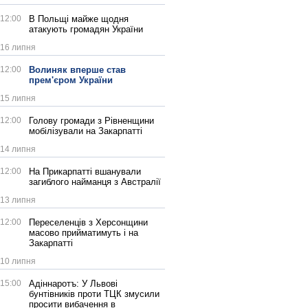
12:00
В Польщі майже щодня
атакують громадян України
16 липня
12:00
Волиняк вперше став
прем'єром України
15 липня
12:00
Голову громади з Рівненщини
мобілізували на Закарпатті
14 липня
12:00
На Прикарпатті вшанували
загиблого найманця з Австралії
13 липня
12:00
Переселенців з Херсонщини
масово прийматимуть і на
Закарпатті
10 липня
15:00
Адіннаротъ: У Львові
бунтівників проти ТЦК змусили
просити вибачення в