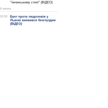
"чеченському стилі" (ВІДЕО)
9 липня
10:00
Бунт проти людоловів у
Львові виявився безглуздим
(ВІДЕО)