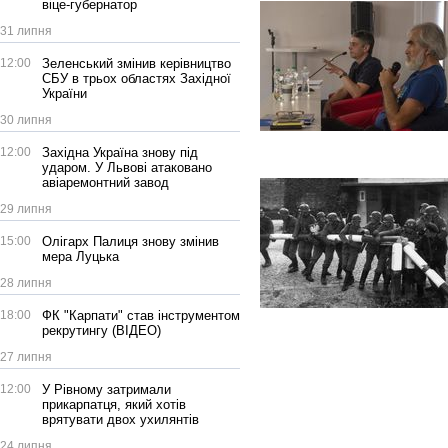
віце-губернатор
31 липня
12:00
Зеленський змінив керівництво
СБУ в трьох областях Західної
України
30 липня
12:00
Західна Україна знову під
ударом. У Львові атаковано
авіаремонтний завод
29 липня
15:00
Олігарх Палиця знову змінив
мера Луцька
28 липня
18:00
ФК "Карпати" став інструментом
рекрутингу (ВІДЕО)
27 липня
12:00
У Рівному затримали
прикарпатця, який хотів
врятувати двох ухилянтів
24 липня