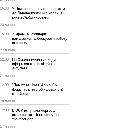
15:00
У Польщі не хочуть повертати
до Львова картини з колекції
князів Любомирських
23 липня
15:00
У Яремче "джипери"
намагалися заблокувати роботу
екопосту
22 липня
12:00
На Хмельниччині доходи
оформляють на дітей та
дідуганів
21 липня
12:00
"Пам'ятник Ірині Фаріон" у
формі туалету обійшовся у 2
мільйони
20 липня
12:00
В ЗСУ вступила чергова
американка. Цього разу не
трансгендер
17 липня