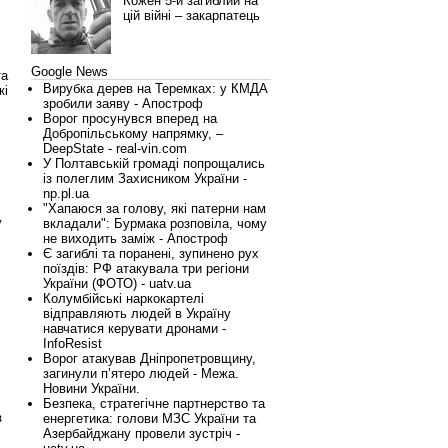
Кожен 5-й загиблий на
цій війні – закарпатець
Google News
та
Вирубка дерев на Теремках: у КМДА
кі
зробили заяву - Апостроф
Ворог просунувся вперед на
Добропільському напрямку, –
и
DeepState - real-vin.com
У Полтавській громаді попрощались
із полеглим Захисником України -
np.pl.ua
"Хапаюся за голову, які патерни нам
у
вкладали": Бурмака розповіла, чому
не виходить заміж - Апостроф
Є загиблі та поранені, зупинено рух
поїздів: РФ атакувала три регіони
України (ФОТО) - uatv.ua
Колумбійські наркокартелі
відправляють людей в Україну
навчатися керувати дронами -
InfoResist
Ворог атакував Дніпропетровщину,
загинули п’ятеро людей - Межа.
Новини України.
Безпека, стратегічне партнерство та
з
енергетика: голови МЗС України та
Азербайджану провели зустріч -