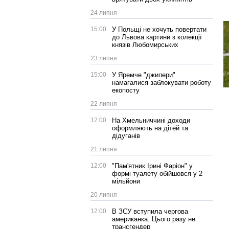
24 липня
15:00
У Польщі не хочуть повертати
до Львова картини з колекції
князів Любомирських
23 липня
15:00
У Яремче "джипери"
намагалися заблокувати роботу
екопосту
22 липня
12:00
На Хмельниччині доходи
оформляють на дітей та
дідуганів
21 липня
12:00
"Пам'ятник Ірині Фаріон" у
формі туалету обійшовся у 2
мільйони
20 липня
12:00
В ЗСУ вступила чергова
американка. Цього разу не
трансгендер