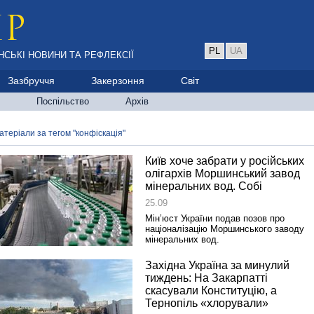
PL
UA
НСЬКІ НОВИНИ ТА РЕФЛЕКСІЇ
Зазбруччя
Закерзоння
Світ
Поспільство
Архів
атеріали за тегом "конфіскація"
Київ хоче забрати у російських
олігархів Моршинський завод
мінеральних вод. Собі
25.09
Мін’юст України подав позов про
націоналізацію Моршинського заводу
мінеральних вод.
Західна Україна за минулий
тиждень: На Закарпатті
скасували Конституцію, а
Тернопіль «хлорували»