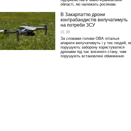
області, які належать росіянам.
В Закарпаттю дрони
контрабандистів вилучатимуть
на потреби ЗСУ
01.08
За словами голови ОВА літальні
апарати вилучатимуть і у тих людей, як
порушують заборону користуватися
дронами під час воєнного стану, чим
порушують встановлені обмеження.