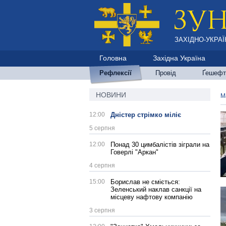
ЗАХІДНО-УКРАЇ
Головна
Західна Україна
Рефлексії
Провід
Ґешефт
НОВИНИ
М
12:00
Дністер стрімко міліє
5 серпня
12:00
Понад 30 цимбалістів зіграли на
Говерлі "Аркан"
4 серпня
15:00
Борислав не сміється:
Зеленський наклав санкції на
місцеву нафтову компанію
3 серпня