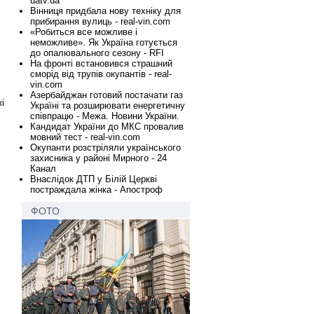
uatv.ua
Вінниця придбала нову техніку для
прибирання вулиць - real-vin.com
«Робиться все можливе і
неможливе». Як Україна готується
до опалювального сезону - RFI
На фронті встановився страшний
сморід від трупів окупантів - real-
vin.com
Азербайджан готовий постачати газ
і
Україні та розширювати енергетичну
співпрацю - Межа. Новини України.
Кандидат України до МКС провалив
мовний тест - real-vin.com
Окупанти розстріляли українського
захисника у районі Мирного - 24
Канал
Внаслідок ДТП у Білій Церкві
постраждала жінка - Апостроф
ФОТО