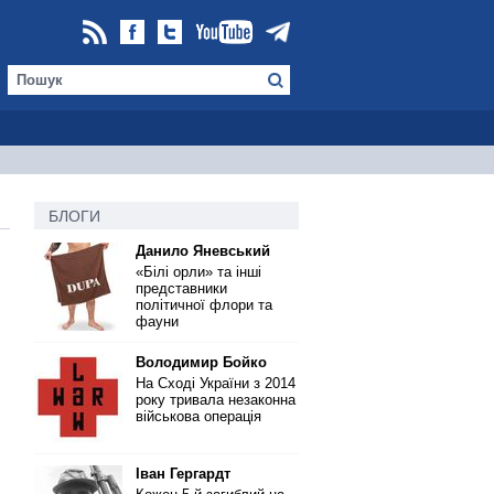
БЛОГИ
Данило Яневський
«Білі орли» та інші
представники
політичної флори та
фауни
Володимир Бойко
На Сході України з 2014
року тривала незаконна
військова операція
Іван Гергардт