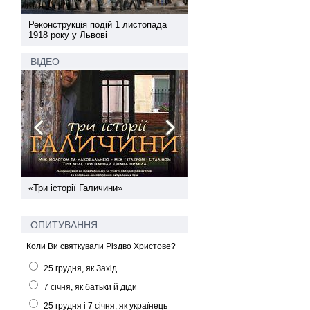
а
Реконструкція подій 1 листопада
Реконструкція подій 1 лис
1918 року у Львові
1918 року у Львові
ВІДЕО
ї
«Три історії Галичини»
Спільний інформпростір За
України
ОПИТУВАННЯ
Коли Ви святкували Різдво Христове?
25 грудня, як Захід
7 січня, як батьки й діди
25 грудня і 7 січня, як українець