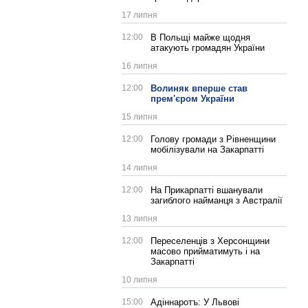
17 липня
12:00
В Польщі майже щодня
атакують громадян України
16 липня
12:00
Волиняк вперше став
прем'єром України
15 липня
12:00
Голову громади з Рівненщини
мобілізували на Закарпатті
14 липня
12:00
На Прикарпатті вшанували
загиблого найманця з Австралії
13 липня
12:00
Переселенців з Херсонщини
масово прийматимуть і на
Закарпатті
10 липня
15:00
Адіннаротъ: У Львові