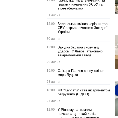
12:00
"Зачистка" Хмельниччини: за
ґратами начальник УСБУ та
віце-губернатор
31 липня
12:00
Зеленський змінив керівництво
СБУ в трьох областях Західної
України
30 липня
12:00
Західна Україна знову під
ударом. У Львові атаковано
авіаремонтний завод
29 липня
15:00
Олігарх Палиця знову змінив
мера Луцька
28 липня
18:00
ФК "Карпати" став інструментом
рекрутингу (ВІДЕО)
27 липня
12:00
У Рівному затримали
прикарпатця, який хотів
врятувати двох ухилянтів