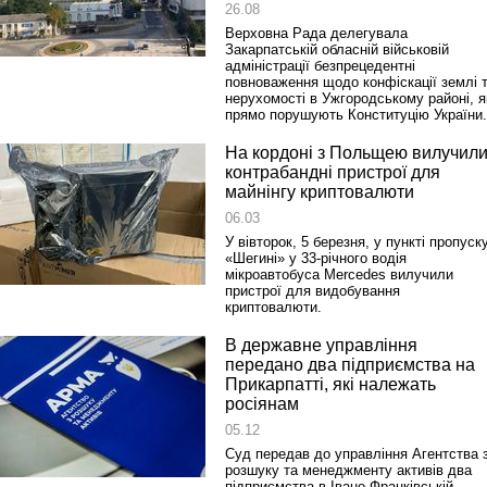
26.08
Верховна Рада делегувала
Закарпатській обласній військовій
адміністрації безпрецедентні
повноваження щодо конфіскації землі 
нерухомості в Ужгородському районі, я
прямо порушують Конституцію України.
На кордоні з Польщею вилучил
контрабандні пристрої для
майнінгу криптовалюти
06.03
У вівторок, 5 березня, у пункті пропуск
«Шегині» у 33-річного водія
мікроавтобуса Mercedes вилучили
пристрої для видобування
криптовалюти.
В державне управління
передано два підприємства на
Прикарпатті, які належать
росіянам
05.12
Суд передав до управління Агентства 
розшуку та менеджменту активів два
підприємства в Івано-Франківській