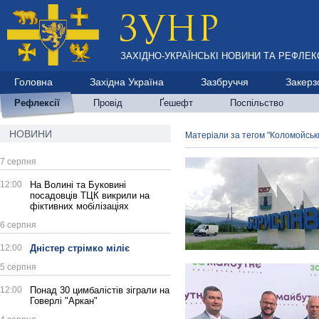
ЗАХІДНО-УКРАЇНСЬКІ НОВИНИ ТА РЕФЛЕКС
Головна
Західна Україна
Зазбруччя
Закерз
Рефлексії
Провід
Ґешефт
Поспільство
НОВИНИ
Матеріали за тегом "Коломойськ
7 серпня
12:00
На Волині та Буковині
посадовців ТЦК викрили на
фіктивних мобілізаціях
6 серпня
12:00
Дністер стрімко міліє
5 серпня
12:00
Понад 30 цимбалістів зіграли на
Говерлі "Аркан"