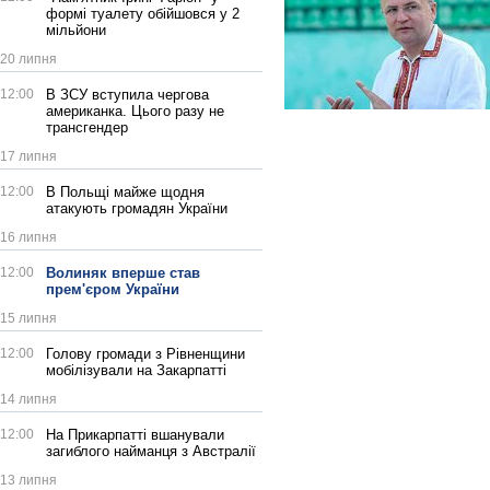
формі туалету обійшовся у 2
мільйони
20 липня
12:00
В ЗСУ вступила чергова
американка. Цього разу не
трансгендер
17 липня
12:00
В Польщі майже щодня
атакують громадян України
16 липня
12:00
Волиняк вперше став
прем'єром України
15 липня
12:00
Голову громади з Рівненщини
мобілізували на Закарпатті
14 липня
12:00
На Прикарпатті вшанували
загиблого найманця з Австралії
13 липня