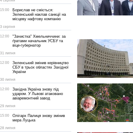
4 серпня
15:00
Борислав не сміється:
Зеленський наклав санкції на
місцеву нафтову компанію
3 серпня
12:00
"Зачистка" Хмельниччини: за
ґратами начальник УСБУ та
віце-губернатор
31 липня
12:00
Зеленський змінив керівництво
СБУ в трьох областях Західної
України
30 липня
12:00
Західна Україна знову під
ударом. У Львові атаковано
авіаремонтний завод
29 липня
15:00
Олігарх Палиця знову змінив
мера Луцька
28 липня