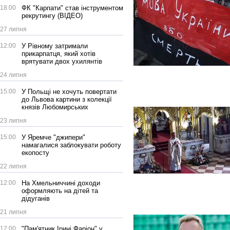
18:00
ФК "Карпати" став інструментом
рекрутингу (ВІДЕО)
27 липня
12:00
У Рівному затримали
прикарпатця, який хотів
врятувати двох ухилянтів
24 липня
15:00
У Польщі не хочуть повертати
до Львова картини з колекції
князів Любомирських
23 липня
15:00
У Яремче "джипери"
намагалися заблокувати роботу
екопосту
22 липня
12:00
На Хмельниччині доходи
оформляють на дітей та
дідуганів
21 липня
12:00
"Пам'ятник Ірині Фаріон" у