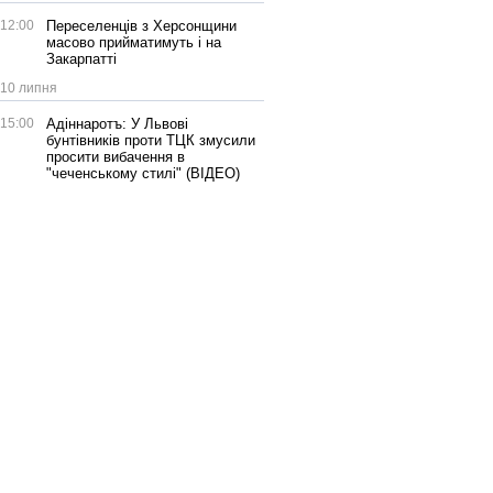
12:00
Переселенців з Херсонщини
масово прийматимуть і на
Закарпатті
10 липня
15:00
Адіннаротъ: У Львові
бунтівників проти ТЦК змусили
просити вибачення в
"чеченському стилі" (ВІДЕО)