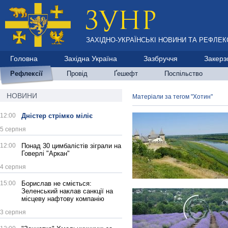
ЗАХІДНО-УКРАЇНСЬКІ НОВИНИ ТА РЕФЛЕКС
Головна
Західна Україна
Зазбруччя
Закерз
Рефлексії
Провід
Ґешефт
Поспільство
НОВИНИ
Матеріали за тегом "Хотин"
12:00
Дністер стрімко міліє
5 серпня
12:00
Понад 30 цимбалістів зіграли на
Говерлі "Аркан"
4 серпня
15:00
Борислав не сміється:
Зеленський наклав санкції на
місцеву нафтову компанію
3 серпня