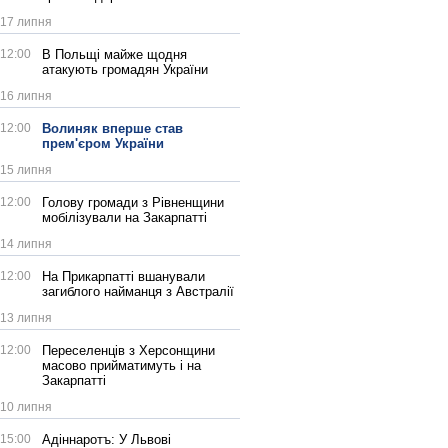
17 липня
12:00
В Польщі майже щодня
атакують громадян України
16 липня
12:00
Волиняк вперше став
прем'єром України
15 липня
12:00
Голову громади з Рівненщини
мобілізували на Закарпатті
14 липня
12:00
На Прикарпатті вшанували
загиблого найманця з Австралії
13 липня
12:00
Переселенців з Херсонщини
масово прийматимуть і на
Закарпатті
10 липня
15:00
Адіннаротъ: У Львові