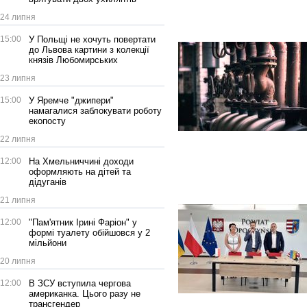
24 липня
15:00
У Польщі не хочуть повертати
до Львова картини з колекції
князів Любомирських
23 липня
15:00
У Яремче "джипери"
намагалися заблокувати роботу
екопосту
22 липня
12:00
На Хмельниччині доходи
оформляють на дітей та
дідуганів
21 липня
12:00
"Пам'ятник Ірині Фаріон" у
формі туалету обійшовся у 2
мільйони
20 липня
12:00
В ЗСУ вступила чергова
американка. Цього разу не
трансгендер