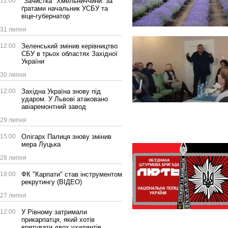
12:00
"Зачистка" Хмельниччини: за
ґратами начальник УСБУ та
віце-губернатор
31 липня
12:00
Зеленський змінив керівництво
СБУ в трьох областях Західної
України
30 липня
12:00
Західна Україна знову під
ударом. У Львові атаковано
авіаремонтний завод
29 липня
15:00
Олігарх Палиця знову змінив
мера Луцька
28 липня
18:00
ФК "Карпати" став інструментом
рекрутингу (ВІДЕО)
27 липня
12:00
У Рівному затримали
прикарпатця, який хотів
врятувати двох ухилянтів