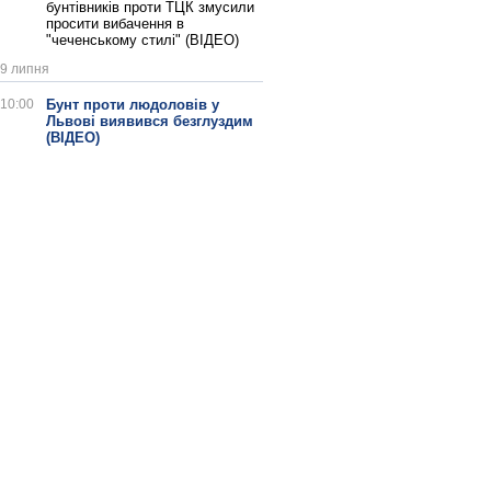
бунтівників проти ТЦК змусили
просити вибачення в
"чеченському стилі" (ВІДЕО)
9 липня
10:00
Бунт проти людоловів у
Львові виявився безглуздим
(ВІДЕО)