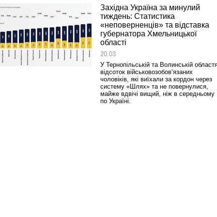
Західна Україна за минулий
тиждень: Статистика
«неповерненців» та відставка
губернатора Хмельницької
області
20.03
У Тернопільській та Волинській област
відсоток військовозобов’язаних
чоловіків, які виїхали за кордон через
систему «Шлях» та не повернулися,
майже вдвічі вищий, ніж в середньому
по Україні.