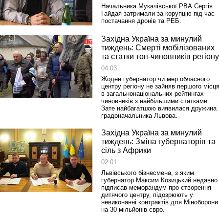
Начальника Мукачівської РВА Сергія
Гайдая затримали за корупцію під час
постачання дронів та РЕБ.
Західна Україна за минулий
тиждень: Смерті мобілізованих
та статки топ-чиновників регіону
04.03
Жоден губернатор чи мер обласного
центру регіону не зайняв першого місц
в загальнонаціональних рейтингах
чиновників з найбільшими статками.
Зате найбагатшою виявилася дружина
градоначальника Львова.
Західна Україна за минулий
тиждень: Зміна губернаторів та
сіль з Африки
02.01
Львівського бізнесмена, з яким
губернатор Максим Козицький недавно
підписав меморандум про створення
дитячого центру, підозрюють у
невиконанні контрактів для Міноборони
на 30 мільйонів євро.