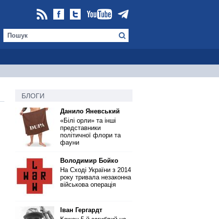
БЛОГИ
Данило Яневський
«Білі орли» та інші
представники
політичної флори та
фауни
Володимир Бойко
На Сході України з 2014
року тривала незаконна
військова операція
Іван Гергардт