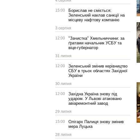
4 серпня
15:00
Борислав не сміється:
Зеленський наклав санкції на
місцеву нафтову компанію
3 серпня
12:00
"Зачистка" Хмельниччини: за
ґратами начальник УСБУ та
віце-губернатор
31 липня
12:00
Зеленський змінив керівництво
СБУ в трьох областях Західної
України
30 липня
12:00
Західна Україна знову під
ударом. У Львові атаковано
авіаремонтний завод
29 липня
15:00
Олігарх Палиця знову змінив
мера Луцька
28 липня