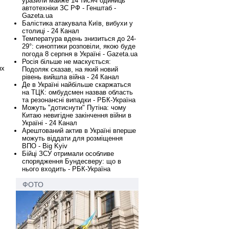
уразили майже 14 тисяч одиниць
автотехніки ЗС РФ - Генштаб -
Gazeta.ua
Балістика атакувала Київ, вибухи у
столиці - 24 Канал
Температура вдень знизиться до 24-
29°: синоптики розповіли, якою буде
погода 8 серпня в Україні - Gazeta.ua
Росія більше не маскується:
ях
Подоляк сказав, на який новий
рівень вийшла війна - 24 Канал
Де в Україні найбільше скаржаться
на ТЦК: омбудсмен назвав область
та резонансні випадки - РБК-Україна
Можуть "дотиснути" Путіна: чому
Китаю невигідне закінчення війни в
Україні - 24 Канал
Арештований актив в Україні вперше
можуть віддати для розміщення
ВПО - Big Kyiv
Бійці ЗСУ отримали особливе
спорядження Бундесверу: що в
нього входить - РБК-Україна
ФОТО