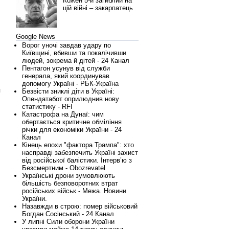
Кожен 5-й загиблий на
цій війні – закарпатець
Google News
Ворог уночі завдав удару по
Київщині, вбивши та покалічивши
людей, зокрема й дітей - 24 Канал
Пентагон усунув від служби
генерала, який координував
допомогу Україні - РБК-Україна
я
Безвісти зниклі діти в Україні:
Опендатабот оприлюднив нову
статистику - RFI
Катастрофа на Дунаї: чим
обертається критичне обміління
річки для економіки України - 24
Канал
Кінець епохи "фактора Трампа": хто
насправді забезпечить Україні захист
від російської балістики. Інтерв’ю з
Безсмертним - Obozrevatel
Українські дрони зумовлюють
більшість безповоротних втрат
російських військ - Межа. Новини
України.
Назавжди в строю: помер військовий
Богдан Сосінський - 24 Канал
У липні Сили оборони України