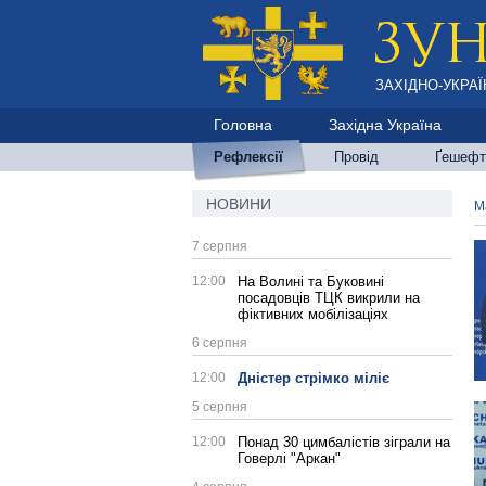
ЗАХІДНО-УКРАЇ
Головна
Західна Україна
Рефлексії
Провід
Ґешефт
НОВИНИ
М
7 серпня
12:00
На Волині та Буковині
посадовців ТЦК викрили на
фіктивних мобілізаціях
6 серпня
12:00
Дністер стрімко міліє
5 серпня
12:00
Понад 30 цимбалістів зіграли на
Говерлі "Аркан"