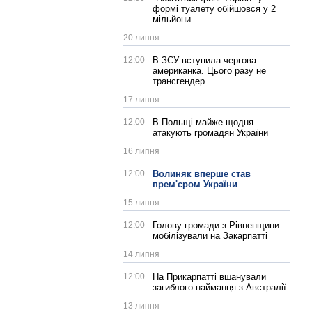
формі туалету обійшовся у 2
мільйони
20 липня
12:00
В ЗСУ вступила чергова
американка. Цього разу не
трансгендер
17 липня
12:00
В Польщі майже щодня
атакують громадян України
16 липня
12:00
Волиняк вперше став
прем'єром України
15 липня
12:00
Голову громади з Рівненщини
мобілізували на Закарпатті
14 липня
12:00
На Прикарпатті вшанували
загиблого найманця з Австралії
13 липня