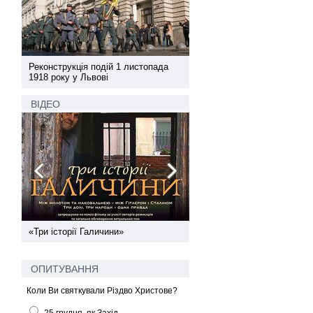
а
Реконструкція подій 1 листопада
Реконструкція подій 1 лис
1918 року у Львові
1918 року у Львові
ВІДЕО
ї
«Три історії Галичини»
Спільний інформпростір За
України
ОПИТУВАННЯ
Коли Ви святкували Різдво Христове?