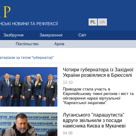
PL
UA
НСЬКІ НОВИНИ ТА РЕФЛЕКСІЇ
Зазбруччя
Закерзоння
Світ
Поспільство
Архів
атеріали за тегом "губернатор"
Чотири губернатора із Західної
України розвіялися в Брюсселі
13.10
Приводом стала участь в
Європейському тижні регіонів і міст та
обговорення наразі віртуальної
"Карпатської ініціативи".
Луганського "парашутиста"
вдруге звільнили з посади
намісника Києва в Мукачеві
04.08