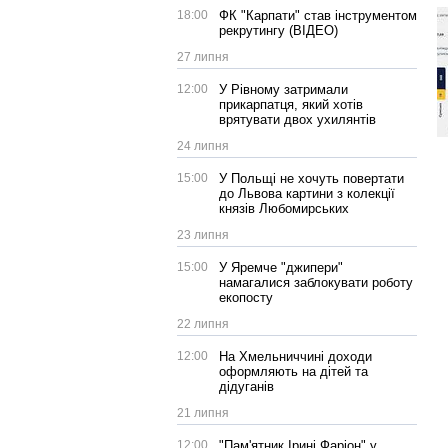
18:00
ФК "Карпати" став інструментом
рекрутингу (ВІДЕО)
27 липня
12:00
У Рівному затримали
прикарпатця, який хотів
врятувати двох ухилянтів
24 липня
15:00
У Польщі не хочуть повертати
до Львова картини з колекції
князів Любомирських
23 липня
15:00
У Яремче "джипери"
намагалися заблокувати роботу
екопосту
22 липня
12:00
На Хмельниччині доходи
оформляють на дітей та
дідуганів
21 липня
12:00
"Пам'ятник Ірині Фаріон" у