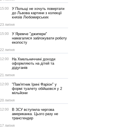
15:00
У Польщі не хочуть повертати
до Львова картини з колекції
князів Любомирських
23 липня
15:00
У Яремче "джипери"
намагалися заблокувати роботу
екопосту
22 липня
12:00
На Хмельниччині доходи
оформляють на дітей та
дідуганів
21 липня
12:00
"Пам'ятник Ірині Фаріон" у
формі туалету обійшовся у 2
мільйони
20 липня
12:00
В ЗСУ вступила чергова
американка. Цього разу не
трансгендер
17 липня