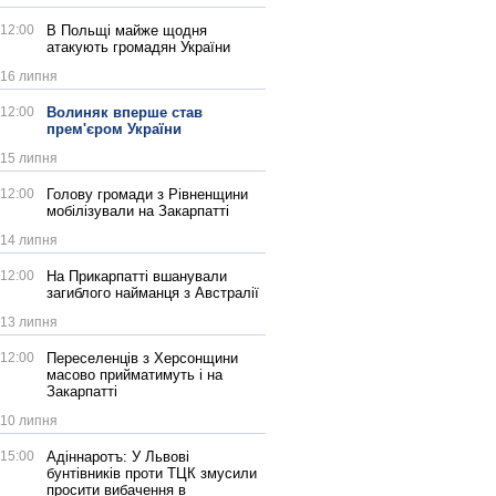
12:00
В Польщі майже щодня
атакують громадян України
16 липня
12:00
Волиняк вперше став
прем'єром України
15 липня
12:00
Голову громади з Рівненщини
мобілізували на Закарпатті
14 липня
12:00
На Прикарпатті вшанували
загиблого найманця з Австралії
13 липня
12:00
Переселенців з Херсонщини
масово прийматимуть і на
Закарпатті
10 липня
15:00
Адіннаротъ: У Львові
бунтівників проти ТЦК змусили
просити вибачення в