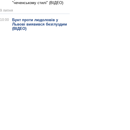
"чеченському стилі" (ВІДЕО)
9 липня
10:00
Бунт проти людоловів у
Львові виявився безглуздим
(ВІДЕО)