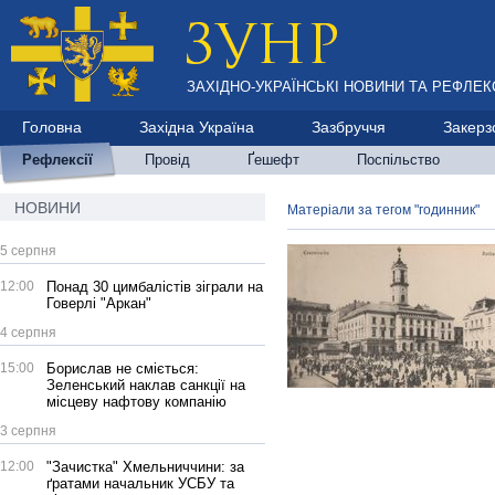
ЗАХІДНО-УКРАЇНСЬКІ НОВИНИ ТА РЕФЛЕКС
Головна
Західна Україна
Зазбруччя
Закерз
Рефлексії
Провід
Ґешефт
Поспільство
НОВИНИ
Матеріали за тегом "годинник"
5 серпня
12:00
Понад 30 цимбалістів зіграли на
Говерлі "Аркан"
4 серпня
15:00
Борислав не сміється:
Зеленський наклав санкції на
місцеву нафтову компанію
3 серпня
12:00
"Зачистка" Хмельниччини: за
ґратами начальник УСБУ та