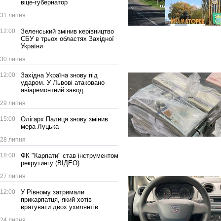
віце-губернатор
31 липня
12:00
Зеленський змінив керівництво
СБУ в трьох областях Західної
України
30 липня
12:00
Західна Україна знову під
ударом. У Львові атаковано
авіаремонтний завод
29 липня
15:00
Олігарх Палиця знову змінив
мера Луцька
28 липня
18:00
ФК "Карпати" став інструментом
рекрутингу (ВІДЕО)
27 липня
12:00
У Рівному затримали
прикарпатця, який хотів
врятувати двох ухилянтів
24 липня