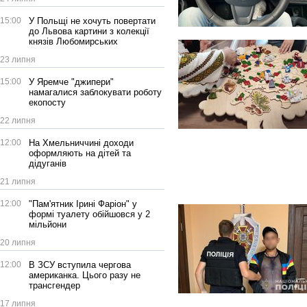
15:00
У Польщі не хочуть повертати
до Львова картини з колекції
князів Любомирських
23 липня
15:00
У Яремче "джипери"
намагалися заблокувати роботу
екопосту
22 липня
12:00
На Хмельниччині доходи
оформляють на дітей та
дідуганів
21 липня
12:00
"Пам'ятник Ірині Фаріон" у
формі туалету обійшовся у 2
мільйони
20 липня
12:00
В ЗСУ вступила чергова
американка. Цього разу не
трансгендер
17 липня