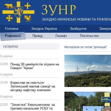
ЗАХІДНО-УКРАЇНСЬКІ НОВИНИ ТА РЕФЛЕКС
Головна
Західна Україна
Зазбруччя
Закерз
Рефлексії
Провід
Ґешефт
Поспільство
НОВИНИ
Матеріали за тегом "донецькі"
5 серпня
12:00
Понад 30 цимбалістів зіграли на
Говерлі "Аркан"
4 серпня
15:00
Борислав не сміється:
Зеленський наклав санкції на
місцеву нафтову компанію
3 серпня
12:00
"Зачистка" Хмельниччини: за
ґратами начальник УСБУ та