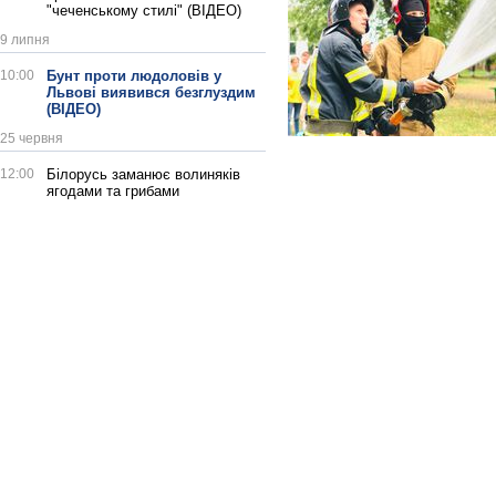
"чеченському стилі" (ВІДЕО)
9 липня
10:00
Бунт проти людоловів у
Львові виявився безглуздим
(ВІДЕО)
25 червня
12:00
Білорусь заманює волиняків
ягодами та грибами