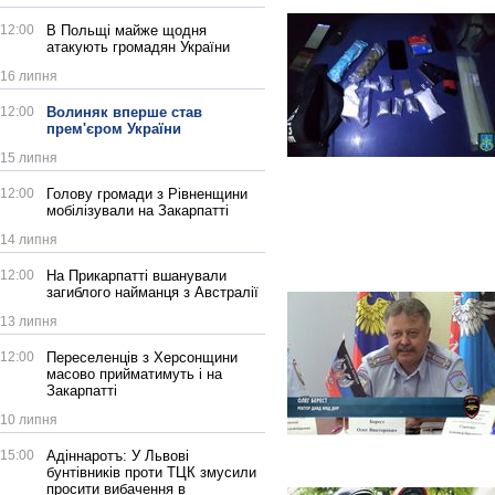
12:00
В Польщі майже щодня
атакують громадян України
16 липня
12:00
Волиняк вперше став
прем'єром України
15 липня
12:00
Голову громади з Рівненщини
мобілізували на Закарпатті
14 липня
12:00
На Прикарпатті вшанували
загиблого найманця з Австралії
13 липня
12:00
Переселенців з Херсонщини
масово прийматимуть і на
Закарпатті
10 липня
15:00
Адіннаротъ: У Львові
бунтівників проти ТЦК змусили
просити вибачення в