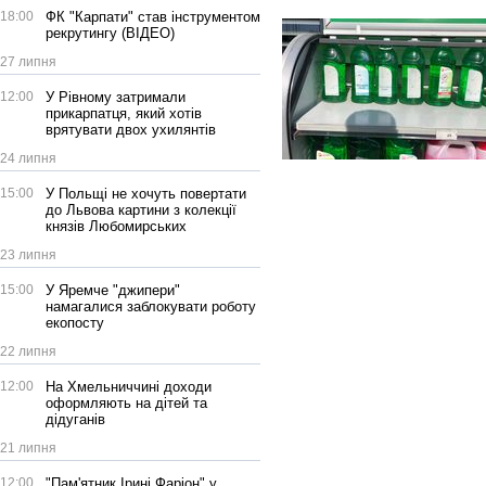
18:00
ФК "Карпати" став інструментом
рекрутингу (ВІДЕО)
27 липня
12:00
У Рівному затримали
прикарпатця, який хотів
врятувати двох ухилянтів
24 липня
15:00
У Польщі не хочуть повертати
до Львова картини з колекції
князів Любомирських
23 липня
15:00
У Яремче "джипери"
намагалися заблокувати роботу
екопосту
22 липня
12:00
На Хмельниччині доходи
оформляють на дітей та
дідуганів
21 липня
12:00
"Пам'ятник Ірині Фаріон" у