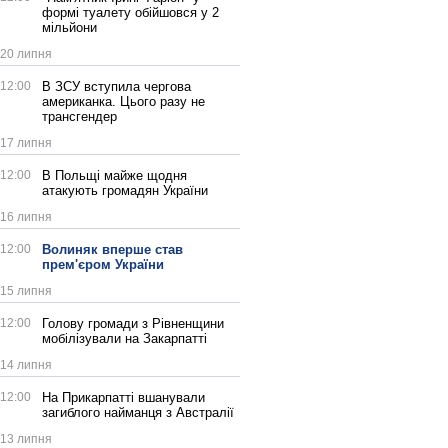
формі туалету обійшовся у 2
мільйони
20 липня
12:00
В ЗСУ вступила чергова
американка. Цього разу не
трансгендер
17 липня
12:00
В Польщі майже щодня
атакують громадян України
16 липня
12:00
Волиняк вперше став
прем'єром України
15 липня
12:00
Голову громади з Рівненщини
мобілізували на Закарпатті
14 липня
12:00
На Прикарпатті вшанували
загиблого найманця з Австралії
13 липня