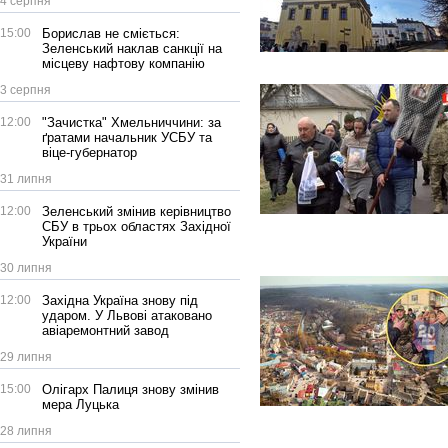
4 серпня
15:00
Борислав не сміється:
Зеленський наклав санкції на
місцеву нафтову компанію
3 серпня
12:00
"Зачистка" Хмельниччини: за
ґратами начальник УСБУ та
віце-губернатор
31 липня
12:00
Зеленський змінив керівництво
СБУ в трьох областях Західної
України
30 липня
12:00
Західна Україна знову під
ударом. У Львові атаковано
авіаремонтний завод
29 липня
15:00
Олігарх Палиця знову змінив
мера Луцька
28 липня