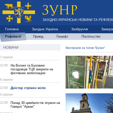
ЗАХІДНО-УКРАЇНСЬКІ НОВИНИ ТА РЕФЛЕКС
Головна
Західна Україна
Зазбруччя
Закерз
Рефлексії
Провід
Ґешефт
Поспільство
НОВИНИ
Матеріали за тегом "Бучач"
7 серпня
12:00
На Волині та Буковині
посадовців ТЦК викрили на
фіктивних мобілізаціях
6 серпня
12:00
Дністер стрімко міліє
5 серпня
12:00
Понад 30 цимбалістів зіграли на
Говерлі "Аркан"