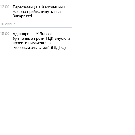
12:00
Переселенців з Херсонщини
масово прийматимуть і на
Закарпатті
10 липня
15:00
Адіннаротъ: У Львові
бунтівників проти ТЦК змусили
просити вибачення в
"чеченському стилі" (ВІДЕО)