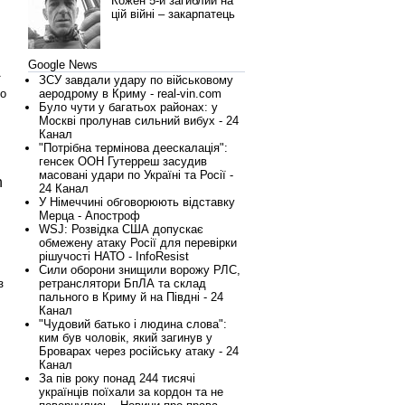
Кожен 5-й загиблий на
цій війні – закарпатець
Google News
ї
ЗСУ завдали удару по військовому
ро
аеродрому в Криму - real-vin.com
Було чути у багатьох районах: у
Москві пролунав сильний вибух - 24
Канал
"Потрібна термінова деескалація":
генсек ООН Гутерреш засудив
масовані удари по Україні та Росії -
n
24 Канал
У Німеччині обговорюють відставку
Мерца - Апостроф
WSJ: Розвідка США допускає
обмежену атаку Росії для перевірки
рішучості НАТО - InfoResist
Сили оборони знищили ворожу РЛС,
з
ретранслятори БпЛА та склад
пального в Криму й на Півдні - 24
Канал
"Чудовий батько і людина слова":
ким був чоловік, який загинув у
Броварах через російську атаку - 24
Канал
За пів року понад 244 тисячі
українців поїхали за кордон та не