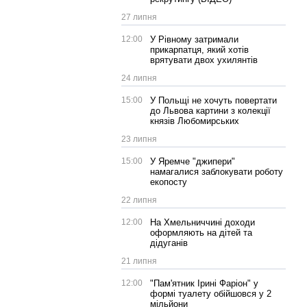
27 липня
12:00
У Рівному затримали
прикарпатця, який хотів
врятувати двох ухилянтів
24 липня
15:00
У Польщі не хочуть повертати
до Львова картини з колекції
князів Любомирських
23 липня
15:00
У Яремче "джипери"
намагалися заблокувати роботу
екопосту
22 липня
12:00
На Хмельниччині доходи
оформляють на дітей та
дідуганів
21 липня
12:00
"Пам'ятник Ірині Фаріон" у
формі туалету обійшовся у 2
мільйони