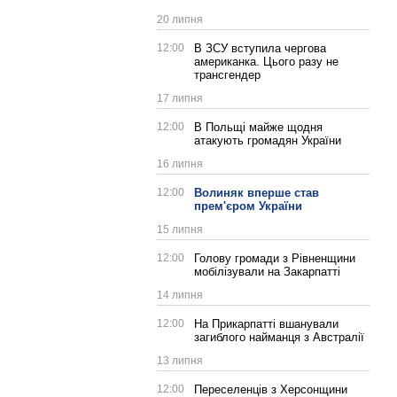
20 липня
12:00
В ЗСУ вступила чергова
американка. Цього разу не
трансгендер
17 липня
12:00
В Польщі майже щодня
атакують громадян України
16 липня
12:00
Волиняк вперше став
прем'єром України
15 липня
12:00
Голову громади з Рівненщини
мобілізували на Закарпатті
14 липня
12:00
На Прикарпатті вшанували
загиблого найманця з Австралії
13 липня
12:00
Переселенців з Херсонщини