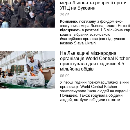
мера Львова та репресії проти
УПЦ на Буковині
29.05
Компанію, пов’язану з фондом екс-
заступника мера Львова, власті Естоні
підозрюють в розтраті 1,5 мільйона єв
коштів, зібраних естонською
благодійною організацією під гучною
назвою Slava Ukraini.
На Львівщині міжнародна
організація World Central Kitche
приготувала для східняків 4,5
мільйона обідів
06.09
У перші години повномасштабної війни
організація World Central Kitchen
забезпечувала їжею людей на кордоні 
Польщею. Також годувала обідами
людей, які були виїздили потягом.