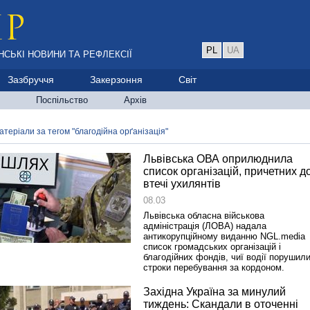
PL
UA
НСЬКІ НОВИНИ ТА РЕФЛЕКСІЇ
Зазбруччя
Закерзоння
Світ
Поспільство
Архів
атеріали за тегом "благодійна орґанізація"
Львівська ОВА оприлюднила
список організацій, причетних д
втечі ухилянтів
08.03
Львівська обласна військова
адміністрація (ЛОВА) надала
антикорупційному виданню NGL.media
список громадських організацій і
благодійних фондів, чиї водії порушил
строки перебування за кордоном.
Західна Україна за минулий
тиждень: Скандали в оточенні