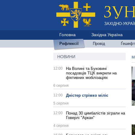
ЗАХІДНО-УКРАЇ
Головна
Західна Україна
Рефлексії
Провід
Ґешефт
НОВИНИ
М
12:00
На Волині та Буковині
посадовців ТЦК викрили на
фіктивних мобілізаціях
6 серпня
12:00
Дністер стрімко міліє
5 серпня
12:00
Понад 30 цимбалістів зіграли на
Говерлі "Аркан"
4 серпня