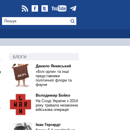
БЛОГИ
Данило Яневський
о
«Білі орли» та інші
представники
політичної флори та
фауни
Володимир Бойко
На Сході України з 2014
року тривала незаконна
и
військова операція
Іван Гергардт