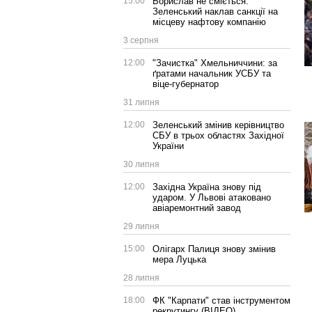
15:00
Борислав не сміється:
Зеленський наклав санкції на
місцеву нафтову компанію
3 серпня
12:00
"Зачистка" Хмельниччини: за
ґратами начальник УСБУ та
віце-губернатор
31 липня
12:00
Зеленський змінив керівництво
СБУ в трьох областях Західної
України
30 липня
12:00
Західна Україна знову під
ударом. У Львові атаковано
авіаремонтний завод
29 липня
15:00
Олігарх Палиця знову змінив
мера Луцька
28 липня
18:00
ФК "Карпати" став інструментом
рекрутингу (ВІДЕО)