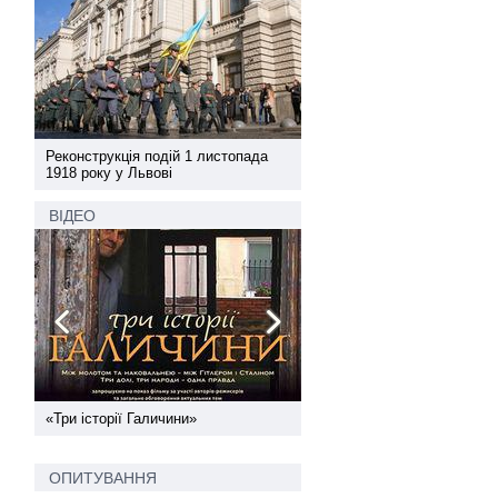
а
Реконструкція подій 1 листопада
Реконструкція подій 1 лис
1918 року у Львові
1918 року у Львові
ВІДЕО
ї
«Три історії Галичини»
Спільний інформпростір За
України
ОПИТУВАННЯ