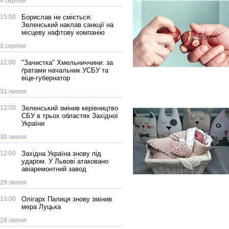
4 серпня
15:00
Борислав не сміється:
Зеленський наклав санкції на
місцеву нафтову компанію
3 серпня
12:00
"Зачистка" Хмельниччини: за
ґратами начальник УСБУ та
віце-губернатор
31 липня
12:00
Зеленський змінив керівництво
СБУ в трьох областях Західної
України
30 липня
12:00
Західна Україна знову під
ударом. У Львові атаковано
авіаремонтний завод
29 липня
15:00
Олігарх Палиця знову змінив
мера Луцька
28 липня