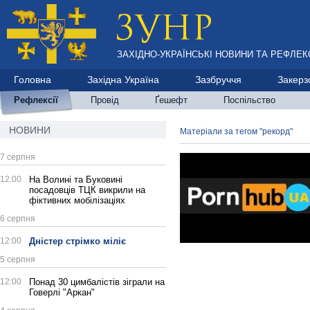
ЗАХІДНО-УКРАЇНСЬКІ НОВИНИ ТА РЕФЛЕКС
Головна
Західна Україна
Зазбруччя
Закерз
Рефлексії
Провід
Ґешефт
Поспільство
НОВИНИ
Матеріали за тегом "рекорд"
7 серпня
12:00
На Волині та Буковині
посадовців ТЦК викрили на
фіктивних мобілізаціях
6 серпня
12:00
Дністер стрімко міліє
5 серпня
12:00
Понад 30 цимбалістів зіграли на
Говерлі "Аркан"