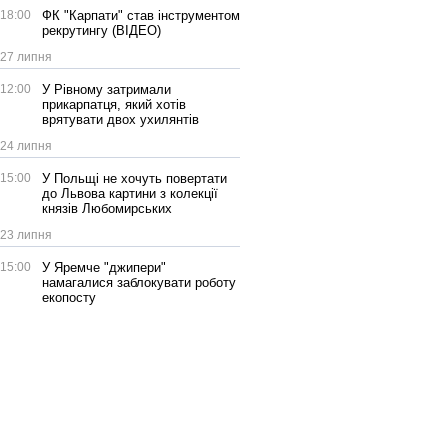
18:00
ФК "Карпати" став інструментом
рекрутингу (ВІДЕО)
27 липня
12:00
У Рівному затримали
прикарпатця, який хотів
врятувати двох ухилянтів
24 липня
15:00
У Польщі не хочуть повертати
до Львова картини з колекції
князів Любомирських
23 липня
15:00
У Яремче "джипери"
намагалися заблокувати роботу
екопосту