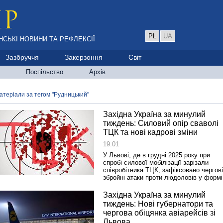
PL
UA
НСЬКІ НОВИНИ ТА РЕФЛЕКСІЇ
Зазбруччя
Закерзоння
Світ
Поспільство
Архів
атеріали за тегом "Рудницький"
Західна Україна за минулий
тиждень: Силовий опір сваволі
ТЦК та нові кадрові зміни
19.01
У Львові, де в грудні 2025 року при
спробі силової мобілізації зарізали
співробітника ТЦК, зафіксовано чергові
збройні атаки проти людоловів у формі
Західна Україна за минулий
тиждень: Нові губернатори та
чергова обіцянка авіарейсів зі
Львова