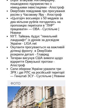
Ворог атакував Житомирщину:
пошкоджено підприємство з
німецькими інвестиціями - Апостроф
DeepState повідомив про просування
росіян у Часовому Яру - Апостроф
«Цьогоріч восьмеро з 50 медиків за
два мільони рублів погодились на
пропозицію переїхати в "ЛНР"
працювати» — ОВА - Суспільне |
Новини
NYT: Тайвань будує "пекельний
ландшафт" із дронів за досвідом
України - LIGA.net
Окупанти просуваються на важливій
ділянці фронту: в DeepState
розкрили деталі - Главред
Тегеран висунув США вимоги щодо
відкриття Ормузької протоки -
Апостроф
Сили оборони України уразили три
ЗРК і дві РЛС на російській території
— Генштаб ЗСУ - Суспільне | Новини
ФОТО