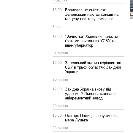
4 серпня
15:00
Борислав не сміється:
Зеленський наклав санкції на
місцеву нафтову компанію
3 серпня
12:00
"Зачистка" Хмельниччини: за
ґратами начальник УСБУ та
віце-губернатор
31 липня
12:00
Зеленський змінив керівництво
СБУ в трьох областях Західної
України
30 липня
12:00
Західна Україна знову під
ударом. У Львові атаковано
авіаремонтний завод
29 липня
15:00
Олігарх Палиця знову змінив
мера Луцька
28 липня