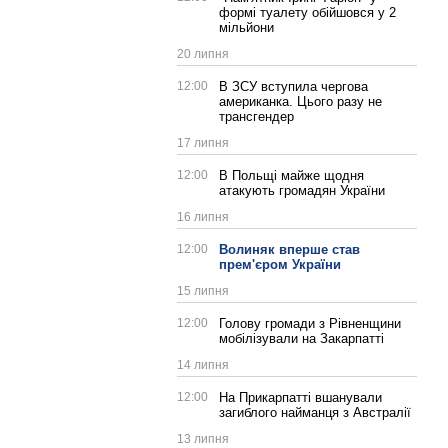
формі туалету обійшовся у 2
мільйони
20 липня
12:00
В ЗСУ вступила чергова
американка. Цього разу не
трансгендер
17 липня
12:00
В Польщі майже щодня
атакують громадян України
16 липня
12:00
Волиняк вперше став
прем'єром України
15 липня
12:00
Голову громади з Рівненщини
мобілізували на Закарпатті
14 липня
12:00
На Прикарпатті вшанували
загиблого найманця з Австралії
13 липня