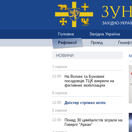
ЗАХІДНО-УКРАЇ
Головна
Західна Україна
Рефлексії
Провід
Ґешефт
НОВИНИ
М
7 серпня
12:00
На Волині та Буковині
посадовців ТЦК викрили на
фіктивних мобілізаціях
6 серпня
12:00
Дністер стрімко міліє
5 серпня
12:00
Понад 30 цимбалістів зіграли на
Говерлі "Аркан"