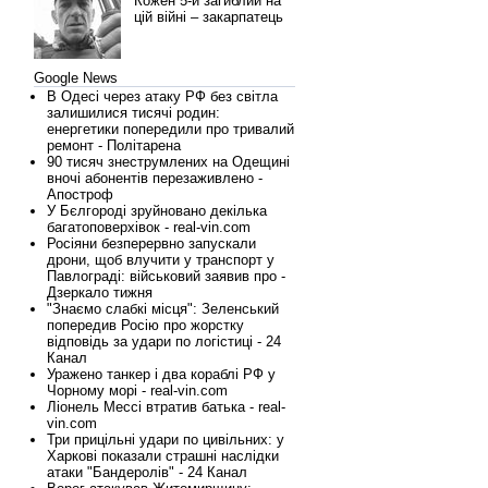
Кожен 5-й загиблий на
цій війні – закарпатець
Google News
В Одесі через атаку РФ без світла
залишилися тисячі родин:
енергетики попередили про тривалий
ремонт - Політарена
90 тисяч знеструмлених на Одещині
вночі абонентів перезаживлено -
Апостроф
У Бєлгороді зруйновано декілька
багатоповерхівок - real-vin.com
Росіяни безперервно запускали
дрони, щоб влучити у транспорт у
Павлограді: військовий заявив про -
Дзеркало тижня
"Знаємо слабкі місця": Зеленський
попередив Росію про жорстку
відповідь за удари по логістиці - 24
Канал
Уражено танкер і два кораблі РФ у
Чорному морі - real-vin.com
Ліонель Мессі втратив батька - real-
vin.com
Три прицільні удари по цивільних: у
Харкові показали страшні наслідки
атаки "Бандеролів" - 24 Канал