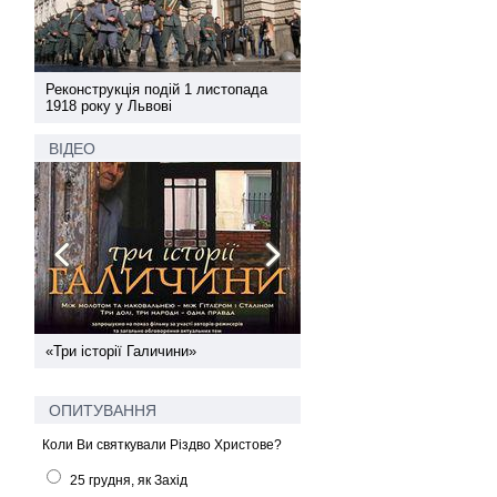
а
Реконструкція подій 1 листопада
Реконструкція подій 1 лис
1918 року у Львові
1918 року у Львові
ВІДЕО
ї
«Три історії Галичини»
Спільний інформпростір За
України
ОПИТУВАННЯ
Коли Ви святкували Різдво Христове?
25 грудня, як Захід