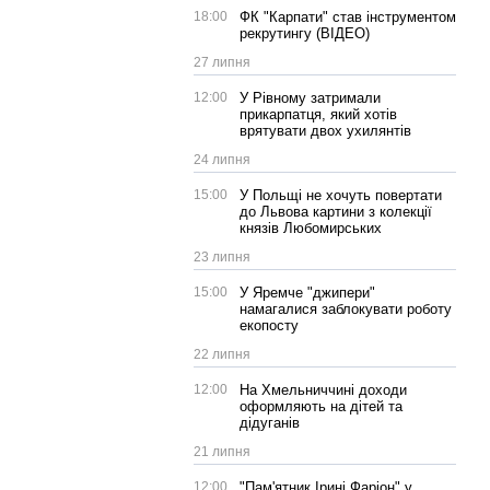
18:00
ФК "Карпати" став інструментом
рекрутингу (ВІДЕО)
27 липня
12:00
У Рівному затримали
прикарпатця, який хотів
врятувати двох ухилянтів
24 липня
15:00
У Польщі не хочуть повертати
до Львова картини з колекції
князів Любомирських
23 липня
15:00
У Яремче "джипери"
намагалися заблокувати роботу
екопосту
22 липня
12:00
На Хмельниччині доходи
оформляють на дітей та
дідуганів
21 липня
12:00
"Пам'ятник Ірині Фаріон" у