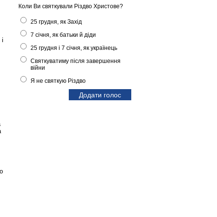
Коли Ви святкували Різдво Христове?
25 грудня, як Захід
7 січня, як батьки й діди
 і
25 грудня і 7 січня, як українець
Святкуватиму після завершення
війни
Я не святкую Різдво
а
а
о