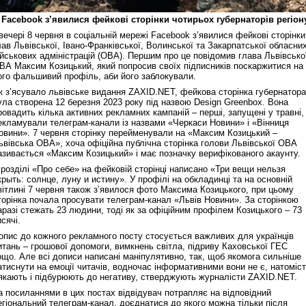
 Facebook з’явилися фейкові сторінки чотирьох губернаторів регіон
вечері 8 червня в соціальній мережі Facebook з’явилися фейкові сторінки
лав Львівської, Івано-Франківської, Волинської та Закарпатської обласни
ійськових адміністрацій (ОВА). Першим про це повідомив глава Львівсько
ВА Максим Козицький, який попросив своїх підписників поскаржитися на
ого фальшивий профіль, аби його заблокували.
к з’ясувало львівське видання ZAXID.NET, фейкова сторінка губернатора
ула створена 12 березня 2023 року під назвою Design Greenbox. Вона
ровадить кілька активних рекламних кампаній – перші, запущені у травні,
екламували телеграм-канали із назвами «Черкаси Новини» і «Вінниця
овини». 7 червня сторінку перейменували на «Максим Козицький –
ьвівська ОВА», хоча офіційна публічна сторінка голови Львівської ОВА
азивається «Максим Козицький» і має позначку верифікованого акаунту.
 розділі «Про себе» на фейковій сторінці написано «Три вещи нельзя
крыть: солнце, луну и истину». У профілі на обкладинці та на основній
вітлині 7 червня також з’явилося фото Максима Козицького, при цьому
торінка почала просувати телеграм-канал «Львів Новини». За сторінкою
аразі стежать 23 людини, тоді як за офіційним профілем Козицького – 73
исячі.
опис до кожного рекламного посту стосується важливих для українців
итань – грошової допомоги, вимкнень світла, підриву Каховської ГЕС
ощо. Але всі дописи написані маніпулятивно, так, щоб якомога сильніше
атиснути на емоції читачів, водночас інформативними вони не є, натоміс
якають і підбурюють до негативу, стверджують журналісти ZAXID.NET.
а посиланнями в цих постах відвідувач потрапляє на відповідний
егіональний телеграм-канал, доєднатися до якого можна тільки після