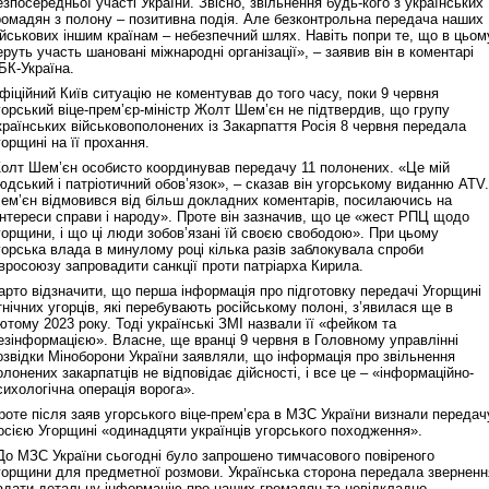
езпосередньої участі України. Звісно, звільнення будь-кого з українських
ромадян з полону – позитивна подія. Але безконтрольна передача наших
ійськових іншим країнам – небезпечний шлях. Навіть попри те, що в цьом
еруть участь шановані міжнародні організації», – заявив він в коментарі
БК-Україна.
фіційний Київ ситуацію не коментував до того часу, поки 9 червня
горський віце-прем’єр-міністр Жолт Шем’єн не підтвердив, що групу
країнських військовополонених із Закарпаття Росія 8 червня передала
горщині на її прохання.
олт Шем’єн особисто координував передачу 11 полонених. «Це мій
юдський і патріотичний обов’язок», – сказав він угорському виданню ATV.
ем’єн відмовився від більш докладних коментарів, посилаючись на
інтереси справи і народу». Проте він зазначив, що це «жест РПЦ щодо
горщини, і що ці люди зобов’язані їй своєю свободою». При цьому
горська влада в минулому році кілька разів заблокувала спроби
вросоюзу запровадити санкції проти патріарха Кирила.
арто відзначити, що перша інформація про підготовку передачі Угорщині
тнічних угорців, які перебувають російському полоні, з’явилася ще в
ютому 2023 року. Тоді українські ЗМІ назвали її «фейком та
езінформацією». Власне, ще вранці 9 червня в Головному управлінні
озвідки Міноборони України заявляли, що інформація про звільнення
олонених закарпатців не відповідає дійсності, і все це – «інформаційно-
сихологічна операція ворога».
роте після заяв угорського віце-прем’єра в МЗС України визнали передач
осією Угорщині «одинадцяти українців угорського походження».
До МЗС України сьогодні було запрошено тимчасового повіреного
горщини для предметної розмови. Українська сторона передала зверненн
адати детальну інформацію про наших громадян та невідкладно