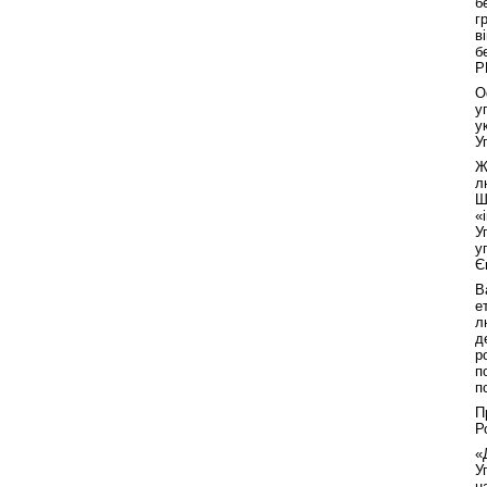
б
г
в
б
Р
О
у
у
У
Ж
л
Ш
«
У
у
Є
В
е
л
д
р
п
п
П
Р
«
У
н