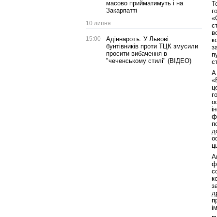
масово прийматимуть і на
Т
Закарпатті
г
«
10 липня
с
в
15:00
Адіннаротъ: У Львові
к
бунтівників проти ТЦК змусили
з
просити вибачення в
п
"чеченському стилі" (ВІДЕО)
с
А
«
ц
г
о
і
ф
п
д
о
ц
А
ф
с
к
з
д
п
ім