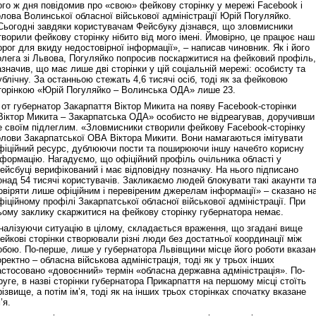
ого ж дня повідомив про «свою» фейкову сторінку у мережі Facebook і
олова Волинської обласної військової адміністрації Юрій Погуляйко.
Сьогодні завдяки користувачам Фейсбуку дізнався, що зловмисники
творили фейкову сторінку нібито від мого імені. Ймовірно, це працює наш
орог для вкиду недостовірної інформації», – написав чиновник. Як і його
олега зі Львова, Погуляйко попросив поскаржитися на фейковий профіль,
азначив, що має лише дві сторінки у цій соціальній мережі: особисту та
ублічну. За останньою стежать 4,6 тисячі осіб, тоді як за фейковою
торінкою «Юрій Погуляйко – Волинська ОДА» лише 23.
 от губернатор Закарпаття Віктор Микита на появу Facebook-сторінки
Віктор Микита – Закарпатська ОДА» особисто не відреагував, доручивши
е своїм підлеглим. «Зловмисники створили фейкову Facebook-сторінку
олови Закарпатської ОВА Віктора Микити. Вони намагаються імітувати
фіційний ресурс, дублюючи пости та поширюючи іншу начебто корисну
нформацію. Нагадуємо, що офіційний профіль очільника області у
ейсбуці верифікований і має відповідну позначку. На нього підписано
онад 54 тисячі користувачів. Закликаємо людей блокувати такі акаунти т
овіряти лише офіційним і перевіреним джерелам інформації» – сказано н
фіційному профілі Закарпатської обласної військової адміністрації. При
ьому заклику скаржитися на фейкову сторінку губернатора немає.
налізуючи ситуацію в цілому, складається враження, що згадані вище
ейкові сторінки створювали різні люди без достатньої координації між
обою. По-перше, лише у губернатора Львівщини місце його роботи вказан
оректно – обласна військова адміністрація, тоді як у трьох інших
астосовано «довоєнний» термін «обласна державна адміністрація». По-
руге, в назві сторінки губернатора Прикарпаття на першому місці стоїть
різвище, а потім ім’я, тоді як на інших трьох сторінках спочатку вказане
’я.