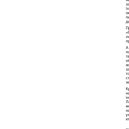
з
ї
о
п
д
П
«
л
п
А
п
т
о
ж
з
т
с
з
К
н
і
Л
м
н
у
е