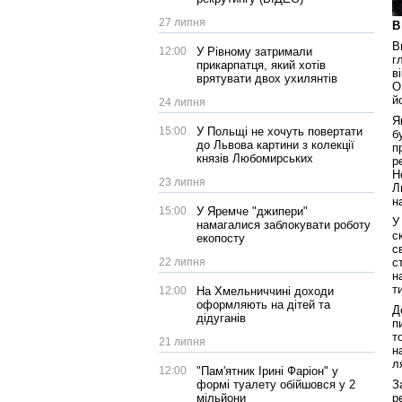
27 липня
В
В
12:00
У Рівному затримали
г
прикарпатця, який хотів
в
врятувати двох ухилянтів
О
й
24 липня
Я
15:00
У Польщі не хочуть повертати
б
до Львова картини з колекції
п
князів Любомирських
р
Н
23 липня
Л
н
15:00
У Яремче "джипери"
У
намагалися заблокувати роботу
с
екопосту
с
22 липня
с
н
т
12:00
На Хмельниччині доходи
оформляють на дітей та
Д
дідуганів
п
т
21 липня
н
л
12:00
"Пам'ятник Ірині Фаріон" у
формі туалету обійшовся у 2
З
мільйони
р