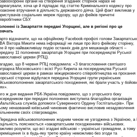
равоохоронні органи на створення згаданих сторінок наразі не
ідреагували, хоча це й підпадає під статтю Кримінального кодексу про
езаконне втручання в діяльність державного діяча. Цей факт викликав у
ористувачів соціальних мереж підозру, що до фейків причетні
півробітники СБУ.
олонені із Закарпаття передані Угорщині, але в регіоні про це
овчать
арто відзначити, що на офіційному Facebook-профілі голови Закарпатськ
ВА Віктора Микити нема інформації не лише про його фейкову сторінку,
ле й про найважливішу подію останніх днів для мешканців області –
ередачу 11 полонених закарпатців Угорщині при посередництві Руської
равославної церкви (РПЦ).
агадаю, що 8 червня РПЦ повідомила: «З благословення святішого
атріарха Московського і всієї Русі Кирила за посередництва Руської
равославної церкви в рамках міжцерковного співробітництва на прохання
горської сторони відбулася передача Угорщині групи українських
ійськовополонених закарпатського походження, які брали участь у бойов
іях».
ого ж дня видання РБК-Україна повідомило, що з угорського боку
осередником при передачі полонених виступила благодійна організація
Мальтійська служба допомоги Суверенного Ордену Госпітальєрів». При
ьому неназваний київський чиновник фактично висловив незадоволення
вільненням своїх співгромадян.
Передача військовополонених жодним чином не узгоджена з Україною, а ї
оцільність пояснюється «закарпатським походженням» військових.
ажливо розуміти, що всі згадані військові – українські громадяни, а тому
ереміщення їх в будь-яку третю країну неможливо без згоди та