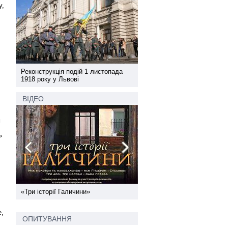
у,
,
а
Реконструкція подій 1 листопада
Реконструкція подій 1 лис
1918 року у Львові
1918 року у Львові
ВІДЕО
м
»
ї
«Три історії Галичини»
Спільний інформпростір За
України
е,
ОПИТУВАННЯ