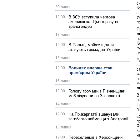
с
20 липня
б
з
12:00
В ЗСУ вступила чергова
У
американка. Цього разу не
п
трансгендер
П
л
17 липня
н
К
12:00
В Польщі майже щодня
г
атакують громадян України
і
16 липня
Г
з
12:00
Волиняк вперше став
с
прем'єром України
ж
н
15 липня
м
л
12:00
Голову громади з Рівненщини
В
мобілізували на Закарпатті
в
14 липня
П
п
12:00
На Прикарпатті вшанували
«
загиблого найманця з Австралії
п
Ф
13 липня
к
н
12:00
Переселенців з Херсонщини