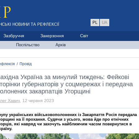
PL
UA
НСЬКІ НОВИНИ ТА РЕФЛЕКСІЇ
Зазбруччя
Закерзоння
Світ
Поспільство
Архів
ефлексія
/
Провід
ахідна Україна за минулий тиждень: Фейкові
торінки губернаторів у соцмережах і передача
олонених закарпатців Угорщині
лег Хавич
, 12 червня 2023
рупу українських військовополонених із Закарпаття Росія передала
горщині на її прохання. Судячи з усього, мова йде про етнічних
горців, які навряд чи захочуть найближчим часом повернутися в
країну.