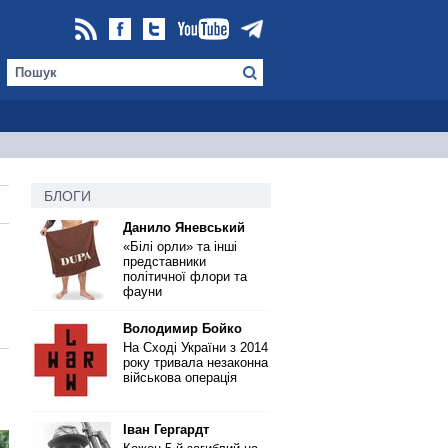
БЛОГИ
Данило Яневський
«Білі орли» та інші
представники
політичної флори та
фауни
Володимир Бойко
На Сході України з 2014
року тривала незаконна
військова операція
Іван Гергардт