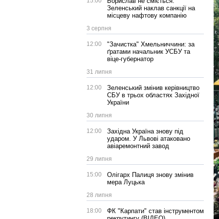
15:00
Борислав не сміється:
Зеленський наклав санкції на
місцеву нафтову компанію
3 серпня
12:00
"Зачистка" Хмельниччини: за
ґратами начальник УСБУ та
віце-губернатор
31 липня
12:00
Зеленський змінив керівництво
СБУ в трьох областях Західної
України
30 липня
12:00
Західна Україна знову під
ударом. У Львові атаковано
авіаремонтний завод
29 липня
15:00
Олігарх Палиця знову змінив
мера Луцька
28 липня
18:00
ФК "Карпати" став інструментом
рекрутингу (ВІДЕО)