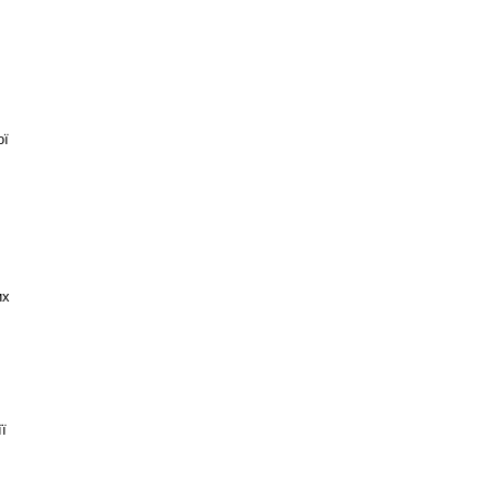
ої
их
ї