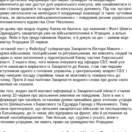
абезпечити до них доступ для українського консула, аби ознайомитися із
хнім станом здоров’я та надати їм консульську допомогу. Під час зустрічі
кремо наголосили на необхідності координації взаємодії із таких чутливи
итань, як звільнення військовополонених» – повідомив речник українсько
ипломатичного відомства Олег Ніколенко.
ри цьому про жодну подяку Києва не йшлося, що зазначив і Жолт Шем’є
Одинадцять закарпатців уже не військовополонені в Угорщині, а вільні
юди. Якби я був представником України, я б дякую за це» – заявив віце-
рем’єр Угорщини 10 червня.
 останній пост у Фейсбуці* губернатора Закарпаття Віктора Микити –
одяка військовим, поліцейським та рятувальникам, які вивозять людей та
варин із зони затоплення у підконтрольній Києву частині Херсонської
бласті. З іншого боку, чого можна очікувати від офіцера СБУ, який усе
иття намагався вирватися із Закарпаття до Києва, став там першим
аступником одного з головних управлінь у центральному апараті СБУ, і
ому нинішню посаду сприймає лише як можливість повернутись до
толиці. Проте й інші політики Закарпаття жодного слова про долю своїх
емляків не сказали.
рім того, жоден засіб масової інформації в Закарпатській області станом
а вечір 10 червня про звільнення земляків не повідомив. Зате в них є
нформація про загибель останніми днями принаймні двох етнічних угорців
асло Шебештьена з Берегового та Едуарда Горонді з Мукачевого. Тому
ожна прогнозувати, що звільнені закарпатські військові не поспішатимуть
а Батьківщину, де їх чекає або відправка на фронт, або й ув’язнення за
явний «колабораціонізм». Тим більше, що, судячи з усього, вони є
тнічними угорцями, які мають право на громадянство Угорщини.