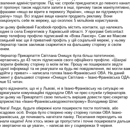
хвалення адміністратором. Під час спроби приєднатися до певного канал
от пропонує також надіслати запити в інші, причому також маніпулятивно
 фразами «якщо ви вірите в перемогу України», «якщо ви підтримуєте
країну» тощо. Всі згадані вище канали продають рекламу. Вони
озиціонують себе як мережу, що охоплює 5 мільйонів користувачів.
ри цьому фейковий Facebook-профіль містить контакти, що належать
юдині із села Енергетиків у Харківській області. У програмі Getcontact
омер телефону профілю підписаний як «Вова Лансер». Сам же Максим
озицький має ще й приватний профіль у цій соціальній мережі, у ньому
Реконструкція подій 1 листопад
убернатор також закликав скаржитися на фальшиву сторінку зі своїм
1918 року у Львові
менем.
убернатор Прикарпаття Світлана Онищук була більш патетичною,
вертаючись до 43 тисяч підписників свого офіційного профілю. «Шахраї
творили фейкову сторінку із моїм ім’ям. Прошу не поширювати звідти
одної інформації та не реагувати на будь-які повідомлення, які могли ва
адійти у приват» – написала голова Івано-Франківської ОВА. На даний
омент у фальшивої сторінки «Онищук Світлана – Івано-Франківська ОДА
ише 51 читач.
арто відзначити, що ні у Львові, ні в Івано-Франківську на ситуацію не
ідреагували комунікаційні підрозділи ОВА чи прес-служби губернаторів.
ри цьому на Прикарпатті свою пильність вирішив довести прес-секретар
ідприємства «Івано-Франківськводоекотехпрому» Володимир Шпег.
Увага! Люди, будьте обережні коли поширюєте пости політиків, або
Спільний інформпростір Західно
осадових осіб. Вчора було створено нову сторінку голови ОВА Івано-
України
ранківська, де починають нагнітати паніку. Посилання переходить на
анали кацапні! Але хтось може це пропустити і почне поширювати дальш
е звертаючи на це уваги», – написав він у соцмережах 9 червня.