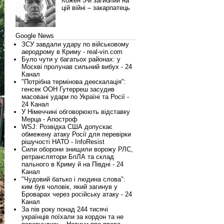
Кожен 5-й загиблий на
цій війні – закарпатець
Google News
ЗСУ завдали удару по військовому
аеродрому в Криму - real-vin.com
Було чути у багатьох районах: у
Москві пролунав сильний вибух - 24
Канал
"Потрібна термінова деескалація":
генсек ООН Гутерреш засудив
масовані удари по Україні та Росії -
24 Канал
У Німеччині обговорюють відставку
Мерца - Апостроф
WSJ: Розвідка США допускає
обмежену атаку Росії для перевірки
рішучості НАТО - InfoResist
Сили оборони знищили ворожу РЛС,
ретранслятори БпЛА та склад
пального в Криму й на Півдні - 24
Канал
"Чудовий батько і людина слова":
ким був чоловік, який загинув у
Броварах через російську атаку - 24
Канал
За пів року понад 244 тисячі
українців поїхали за кордон та не