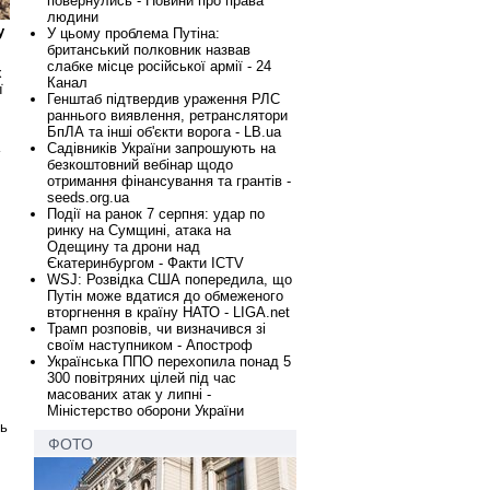
повернулись - Новини про права
людини
у
У цьому проблема Путіна:
британський полковник назвав
слабке місце російської армії - 24
х
Канал
ї
Генштаб підтвердив ураження РЛС
раннього виявлення, ретранслятори
БпЛА та інші об'єкти ворога - LB.ua
Садівників України запрошують на
безкоштовний вебінар щодо
отримання фінансування та грантів -
seeds.org.ua
Події на ранок 7 серпня: удар по
ринку на Сумщині, атака на
Одещину та дрони над
Єкатеринбургом - Факти ICTV
WSJ: Розвідка США попередила, що
Путін може вдатися до обмеженого
вторгнення в країну НАТО - LIGA.net
Трамп розповів, чи визначився зі
своїм наступником - Апостроф
Українська ППО перехопила понад 5
300 повітряних цілей під час
масованих атак у липні -
Міністерство оборони України
ть
ФОТО