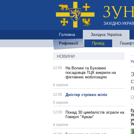
ЗАХІДНО-УКРАЇ
Головна
Західна Україна
Рефлексії
Провід
Ґешефт
НОВИНИ
Р
12:00
На Волині та Буковині
посадовців ТЦК викрили на
З
фіктивних мобілізаціях
с
6 серпня
п
12:00
Дністер стрімко міліє
О
5 серпня
Г
12:00
Понад 30 цимбалістів зіграли на
У
Говерлі "Аркан"
у
У
4 серпня