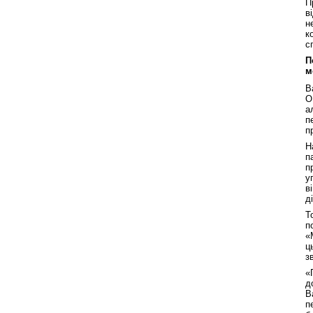
П
в
н
к
с
П
м
В
О
а
п
п
Н
п
п
у
в
д
Т
п
«
ц
з
«
д
В
п