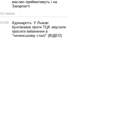
масово прийматимуть і на
Закарпатті
10 липня
15:00
Адіннаротъ: У Львові
бунтівників проти ТЦК змусили
просити вибачення в
"чеченському стилі" (ВІДЕО)