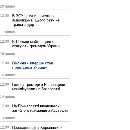
20 липня
12:00
В ЗСУ вступила чергова
американка. Цього разу не
трансгендер
17 липня
12:00
В Польщі майже щодня
атакують громадян України
16 липня
12:00
Волиняк вперше став
прем'єром України
15 липня
12:00
Голову громади з Рівненщини
мобілізували на Закарпатті
14 липня
12:00
На Прикарпатті вшанували
загиблого найманця з Австралії
13 липня
12:00
Переселенців з Херсонщини