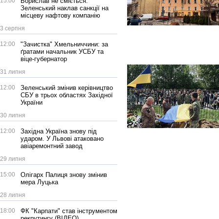
15:00
Борислав не сміється:
Зеленський наклав санкції на
місцеву нафтову компанію
3 серпня
12:00
"Зачистка" Хмельниччини: за
ґратами начальник УСБУ та
віце-губернатор
31 липня
12:00
Зеленський змінив керівництво
СБУ в трьох областях Західної
України
30 липня
12:00
Західна Україна знову під
ударом. У Львові атаковано
авіаремонтний завод
29 липня
15:00
Олігарх Палиця знову змінив
мера Луцька
28 липня
18:00
ФК "Карпати" став інструментом
рекрутингу (ВІДЕО)