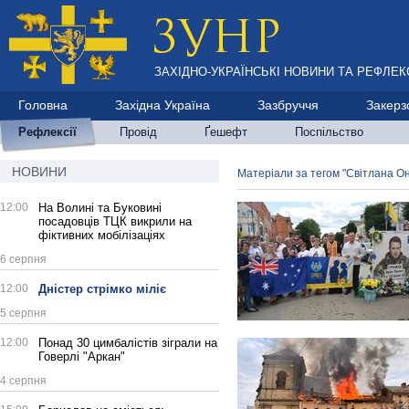
ЗАХІДНО-УКРАЇНСЬКІ НОВИНИ ТА РЕФЛЕКС
Головна
Західна Україна
Зазбруччя
Закерз
Рефлексії
Провід
Ґешефт
Поспільство
НОВИНИ
Матеріали за тегом "Світлана О
12:00
На Волині та Буковині
посадовців ТЦК викрили на
фіктивних мобілізаціях
6 серпня
12:00
Дністер стрімко міліє
5 серпня
12:00
Понад 30 цимбалістів зіграли на
Говерлі "Аркан"
4 серпня