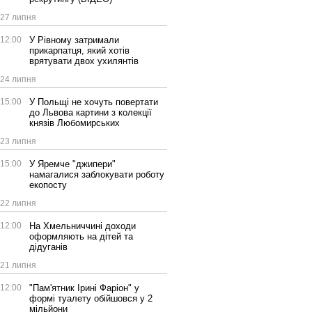
27 липня
12:00
У Рівному затримали
прикарпатця, який хотів
врятувати двох ухилянтів
24 липня
15:00
У Польщі не хочуть повертати
до Львова картини з колекції
князів Любомирських
23 липня
15:00
У Яремче "джипери"
намагалися заблокувати роботу
екопосту
22 липня
12:00
На Хмельниччині доходи
оформляють на дітей та
дідуганів
21 липня
12:00
"Пам'ятник Ірині Фаріон" у
формі туалету обійшовся у 2
мільйони