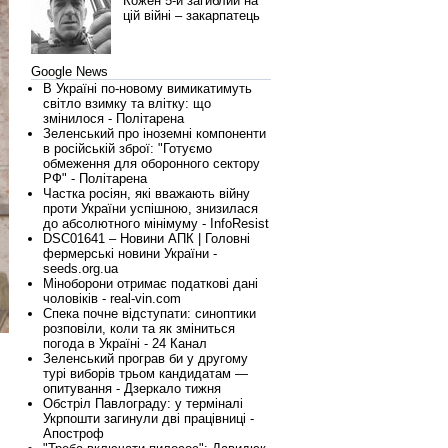
Кожен 5-й загиблий на
цій війні – закарпатець
Google News
В Україні по-новому вимикатимуть
світло взимку та влітку: що
змінилося - Політарена
Зеленський про іноземні компоненти
в російській зброї: "Готуємо
обмеження для оборонного сектору
РФ" - Політарена
Частка росіян, які вважають війну
проти України успішною, знизилася
до абсолютного мінімуму - InfoResist
DSC01641 – Новини АПК | Головні
фермерські новини України -
seeds.org.ua
Міноборони отримає податкові дані
чоловіків - real-vin.com
Спека почне відступати: синоптики
розповіли, коли та як зміниться
погода в Україні - 24 Канал
Зеленський програв би у другому
турі виборів трьом кандидатам —
опитування - Дзеркало тижня
Обстріл Павлограду: у терміналі
Укрпошти загинули дві працівниці -
Апостроф