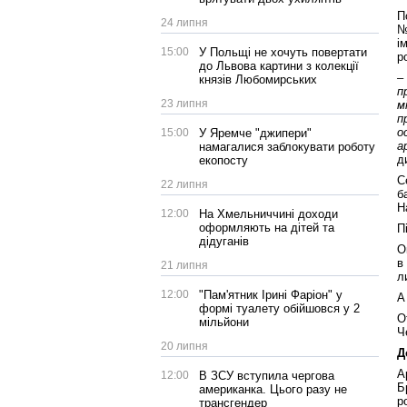
П
24 липня
№
і
15:00
У Польщі не хочуть повертати
р
до Львова картини з колекції
–
князів Любомирських
п
23 липня
м
п
о
15:00
У Яремче "джипери"
а
намагалися заблокувати роботу
д
екопосту
С
22 липня
б
Н
12:00
На Хмельниччині доходи
оформляють на дітей та
П
дідуганів
О
в
21 липня
л
12:00
"Пам'ятник Ірині Фаріон" у
А
формі туалету обійшовся у 2
О
мільйони
Ч
20 липня
Д
А
12:00
В ЗСУ вступила чергова
Б
американка. Цього разу не
р
трансгендер