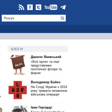
БЛОГИ
Данило Яневський
«Білі орли» та інші
представники
політичної флори та
фауни
Володимир Бойко
На Сході України з 2014
року тривала незаконна
військова операція
а
Іван Гергардт