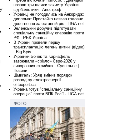
"Треба включати пилосос": Давидюк
назвав три шляхи захисту України
Ш
від балістики - Апостроф
НУ
Українці не погодились на Анкоридж:
дипломат Пристайко назвав головне
досягнення за останній рік - LIGA.net
Зеленський доручив підготувати
і
спеціальну санкційну операцію проти
РФ - РБК-Україна
В Україні провели першу
трансплантацію легень дитині (відео)
- Big Kyiv
Українки Бочек та Карнафель
завоювали «срібло» Євро-2026 у
і
синхронних стрибках - Суспільне |
Новини
Шмигаль: Уряд змінив порядок
розподілу електроенергії -
elitexpert.ua
к
Україна готує "спеціальну санкційну
операцію" проти ВПК Росії - LIGA.net
ФОТО