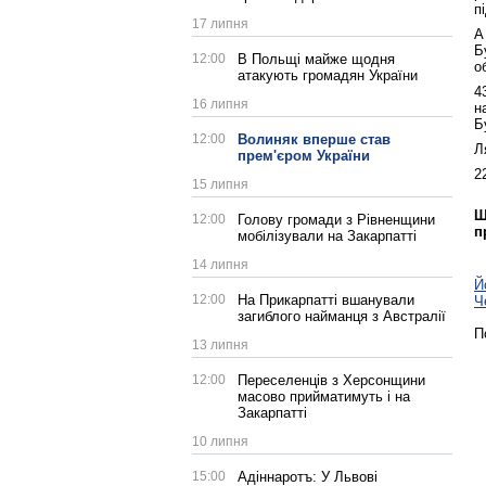
п
17 липня
А
Б
12:00
В Польщі майже щодня
о
атакують громадян України
4
16 липня
н
Б
12:00
Волиняк вперше став
Л
прем'єром України
2
15 липня
Щ
12:00
Голову громади з Рівненщини
п
мобілізували на Закарпатті
14 липня
Й
12:00
На Прикарпатті вшанували
Ч
загиблого найманця з Австралії
П
13 липня
12:00
Переселенців з Херсонщини
масово прийматимуть і на
Закарпатті
10 липня
15:00
Адіннаротъ: У Львові