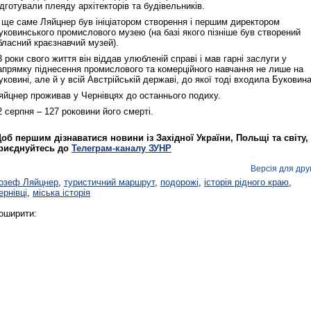
ідготували плеяду архітекторів та будівельників.
 ще саме Ляйцнер був ініціатором створення і першим директором
уковинського промислового музею (на базі якого пізніше був створений
бласний краєзнавчий музей).
Реконструкція подій 1 листопад
1918 року у Львові
3 роки свого життя він віддав улюбленій справі і мав гарні заслуги у
апрямку піднесення промислового та комерційного навчання не лише на
уковині, але й у всій Австрійській державі, до якої тоді входила Буковина
яйцнер проживав у Чернівцях до останнього подиху.
2 серпня – 127 роковини його смерті.
об першим дізнаватися новини із Західної України, Польщі та світу,
риєднуйтесь до
Телеграм-каналу ЗУНР
Версія для дру
озеф Ляйцнер
,
туристичний маршрут
,
подорожі
,
історія рідного краю
,
ернівці
,
міська історія
Спільний інформпростір Західно
оширити:
України