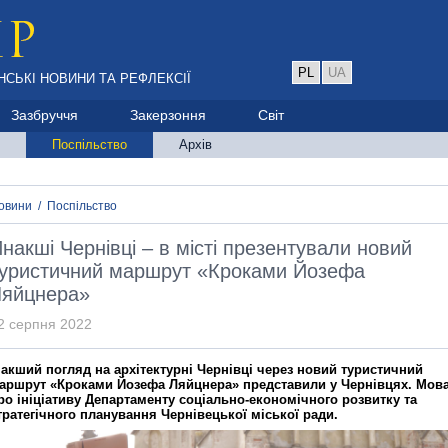
PL
UA
НСЬКІ НОВИНИ ТА РЕФЛЕКСІЇ
Зазбруччя
Закерзоння
Світ
Поспільство
Архів
овини
/
Поспільство
накші Чернівці – в місті презентували новий
уристичний маршрут «Кроками Йозефа
Ляйцнера»
2 серпня 2022
накший погляд на архітектурні Чернівці через новий туристичний
аршрут «Кроками Йозефа Ляйцнера» представили у Чернівцях. Мов
ро ініціативу Департаменту соціально-економічного розвитку та
тратегічного планування Чернівецької міської ради.