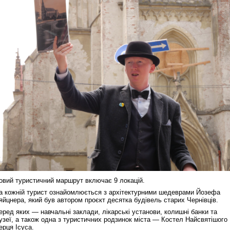
овий туристичний маршрут включає 9 локацій.
а кожній турист ознайомлюється з архітектурними шедеврами Йозефа
яйцнера, який був автором проєкт десятка будівель старих Чернівців.
еред яких — навчальні заклади, лікарські установи, колишні банки та
узеї, а також одна з туристичних родзинок міста — Костел Найсвятішого
ерця Ісуса.