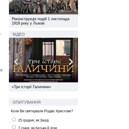
а
Реконструкція подій 1 листопада
Реконструкція подій 1 лис
1918 року у Львові
1918 року у Львові
.
ВІДЕО
ку
ї
«Три історії Галичини»
Спільний інформпростір За
України
ОПИТУВАННЯ
Коли Ви святкували Різдво Христове?
25 грудня, як Захід
7 січня, як батьки й діди