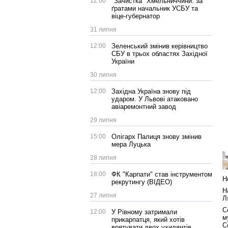
12:00
"Зачистка" Хмельниччини: за
ґратами начальник УСБУ та
віце-губернатор
31 липня
12:00
Зеленський змінив керівництво
СБУ в трьох областях Західної
України
30 липня
12:00
Західна Україна знову під
ударом. У Львові атаковано
авіаремонтний завод
29 липня
15:00
Олігарх Палиця знову змінив
мера Луцька
28 липня
18:00
ФК "Карпати" став інструментом
Н
рекрутингу (ВІДЕО)
Н
27 липня
Л
С
12:00
У Рівному затримали
м
прикарпатця, який хотів
С
врятувати двох ухилянтів