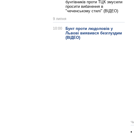
бунтівників проти ТЦК змусили
просити вибачення в
"чеченському стилі" (ВІДЕО)
9 липня
10:00
Бунт проти людоловів у
Львові виявився безглуздим
(ВІДЕО)
Ч