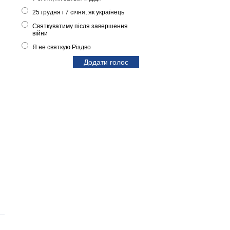
25 грудня і 7 січня, як українець
Святкуватиму після завершення
війни
Я не святкую Різдво