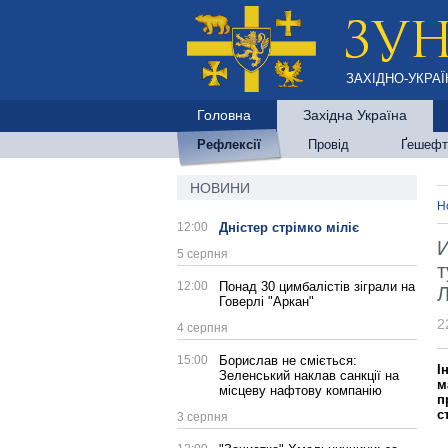
ЗАХІДНО-УКРАЇ
Головна
Західна Україна
Рефлексії
Провід
Ґешефт
НОВИНИ
Н
12:00
Дністер стрімко міліє
И
5 серпня
т
12:00
Понад 30 цимбалістів зіграли на
Говерлі "Аркан"
2
4 серпня
15:00
Борислав не сміється:
І
Зеленський наклав санкції на
м
місцеву нафтову компанію
п
с
3 серпня