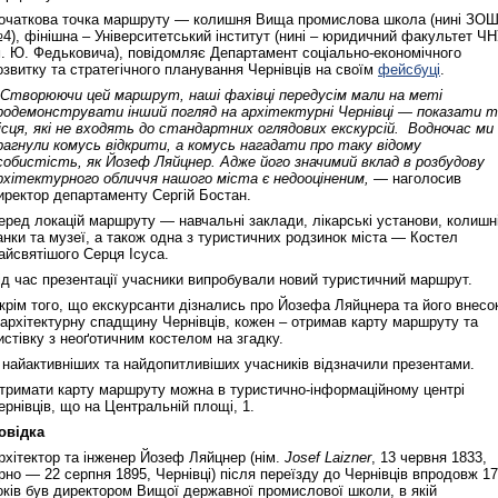
очаткова точка маршруту — колишня Вища промислова школа (нині ЗО
4), фінішна – Університетський інститут (нині – юридичний факультет Ч
м. Ю. Федьковича), повідомляє Департамент соціально-економічного
озвитку та стратегічного планування Чернівців на своїм
фейсбуці
.
 Створюючи цей маршрут, наші фахівці передусім мали на меті
родемонструвати інший погляд на архітектурні Чернівці — показати т
ісця, які не входять до стандартних оглядових екскурсій. Водночас ми
рагнули комусь відкрити, а комусь нагадати про таку відому
собистість, як Йозеф Ляйцнер. Адже його значимий вклад в розбудову
рхітектурного обличчя нашого міста є недооціненим, —
наголосив
иректор департаменту Сергій Бостан.
еред локацій маршруту — навчальні заклади, лікарські установи, колишн
анки та музеї, а також одна з туристичних родзинок міста — Костел
айсвятішого Серця Ісуса.
ід час презентації учасники випробували новий туристичний маршрут.
крім того, що екскурсанти дізнались про Йозефа Ляйцнера та його внесо
 архітектурну спадщину Чернівців, кожен – отримав карту маршруту та
истівку з неоґотичним костелом на згадку.
 найактивніших та найдопитливіших учасників відзначили презентами.
тримати карту маршруту можна в туристично-інформаційному центрі
ернівців, що на Центральній площі, 1.
овідка
рхітектор та інженер Йозеф Ляйцнер
(нім.
Josef Laizner
, 13 червня 1833,
рно — 22 серпня 1895, Чернівці)
після переїзду до Чернівців впродовж 17
оків був директором Вищої державної промислової школи, в якій