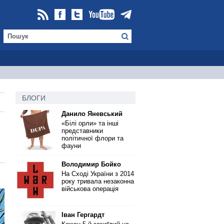
БЛОГИ
Данило Яневський
«Білі орли» та інші
представники
політичної флори та
фауни
Володимир Бойко
На Сході України з 2014
року тривала незаконна
військова операція
Іван Гергардт