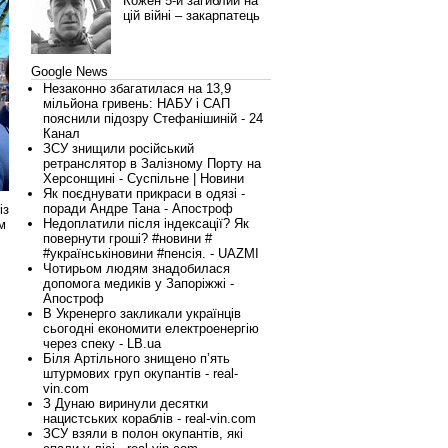
Кожен 5-й загиблий на
цій війні – закарпатець
Google News
Незаконно збагатилася на 13,9
мільйона гривень: НАБУ і САП
пояснили підозру Стефанішиній - 24
Канал
ЗСУ знищили російський
ретранслятор в Залізному Порту на
Херсонщині - Суспільне | Новини
Як поєднувати прикраси в одязі -
поради Андре Тана - Апостроф
із
Недоплатили після індексації? Як
м
повернути гроші? #новини #
#українськіновини #пенсія. - UAZMI
Чотирьом людям знадобилася
допомога медиків у Запоріжжі -
Апостроф
В Укренерго закликали українців
сьогодні економити електроенергію
через спеку - LB.ua
Біля Артільного знищено п’ять
штурмових груп окупантів - real-
vin.com
З Дунаю виринули десятки
нацистських кораблів - real-vin.com
ЗСУ взяли в полон окупантів, які