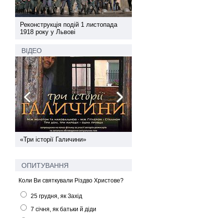
а
Реконструкція подій 1 листопада
Реконструкція подій 1 лис
1918 року у Львові
1918 року у Львові
ВІДЕО
ї
«Три історії Галичини»
Спільний інформпростір За
України
ОПИТУВАННЯ
Коли Ви святкували Різдво Христове?
25 грудня, як Захід
7 січня, як батьки й діди