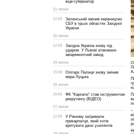
віце-губернатор
31 липня
12:00
Зеленський змінив керівництво
СБУ в трьох областях Західної
України
30 липня
12:00
Західна Україна знову під
ударом. У Львові атаковано
авіаремонтний завод
29 липня
О
П
А
15:00
Олігарх Палиця знову змінив
мера Луцька
П
г
28 липня
к
18:00
ФК "Карпати" став інструментом
П
рекрутингу (ВІДЕО)
в
п
27 липня
–
в
12:00
У Рівному затримали
о
прикарпатця, який хотів
р
врятувати двох ухилянтів
Н
24 липня