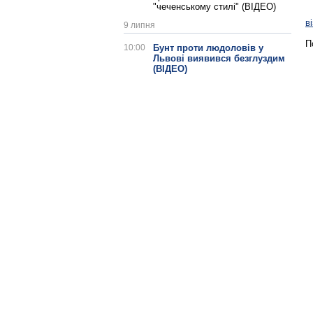
"чеченському стилі" (ВІДЕО)
в
9 липня
П
10:00
Бунт проти людоловів у
Львові виявився безглуздим
(ВІДЕО)