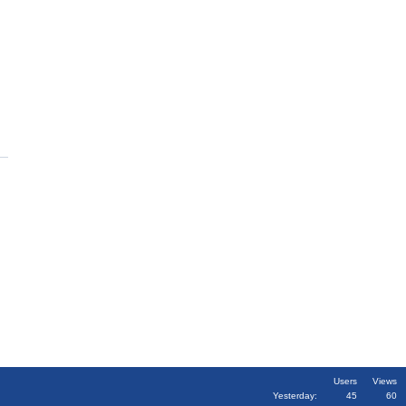
Users
Views
Yesterday:
45
60