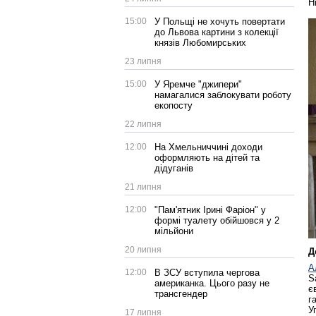
Н
15:00
У Польщі не хочуть повертати
до Львова картини з колекції
князів Любомирських
23 липня
15:00
У Яремче "джипери"
намагалися заблокувати роботу
екопосту
22 липня
12:00
На Хмельниччині доходи
оформляють на дітей та
дідуганів
21 липня
12:00
"Пам'ятник Ірині Фаріон" у
формі туалету обійшовся у 2
мільйони
20 липня
Д
А
12:00
В ЗСУ вступила чергова
S
американка. Цього разу не
є
трансгендер
г
У
17 липня