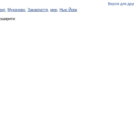
Версія для дру
ізит
,
Мукачево
,
Закарпаття
,
мер
,
Нью Йорк
оширити: