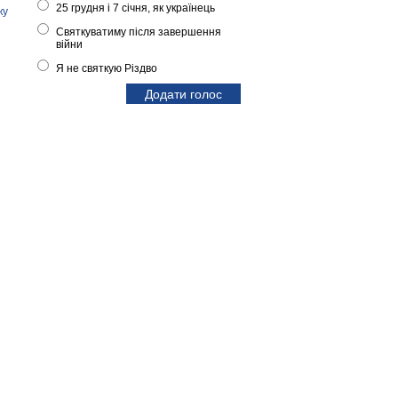
25 грудня і 7 січня, як українець
ку
Святкуватиму після завершення
війни
Я не святкую Різдво