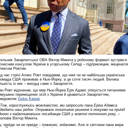
чільник Закарпатської ОВА Віктор Микита у робочому форматі зустрівся 
очесним консулом України в угорському Сеґеді – підприємцем, меценато
лексом Ровтом.
ід час стрічі Алекс Ровт повідомив, що нині чи не найбільша українська
ромада США проживає в Нью-Йорку, а це сотні тисяч людей. Велика
ількість із них – вихідці саме з Закарпаття.
ан Ровт відзначив, що мер Нью-Йорка Ерік Адамс опікується питаннями
имушено переміщених осіб з України й цікавиться Закарпаттям,
овідомляє
Golos Karpat
.
 Тож, користуючись можливістю, ми запросили пана Еріка Адамса
ідвідати наш реґіон. Отримали позитивне рішення й очікуємо на приїзд
дного з найвпливовіших посадовців США у жовтні поточного року, –
озповів Віктор Микита.
у, приїде чи не приїде – пожиємо, зобачимо. Але зі світлини пана мера