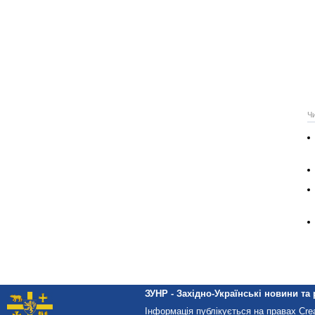
Ч
ЗУНР - Західно-Українські новини та 
Інформація публікується на правах Cr