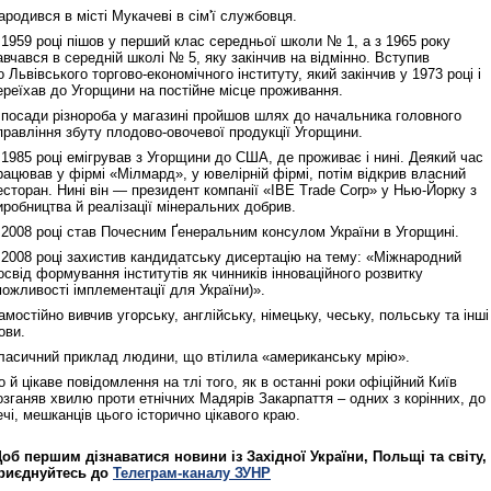
ародився в місті Мукачеві в сім'ї службовця.
 1959 році пішов у перший клас середньої школи № 1, а з 1965 року
Реконструкція подій 1 листопад
авчався в середній школі № 5, яку закінчив на відмінно. Вступив
1918 року у Львові
о Львівського торгово-економічного інституту, який закінчив у 1973 році і
ереїхав до Угорщини на постійне місце проживання.
 посади різнороба у магазині пройшов шлях до начальника головного
правління збуту плодово-овочевої продукції Угорщини.
 1985 році емігрував з Угорщини до США, де проживає і нині. Деякий час
рацював у фірмі «Мілмард», у ювелірній фірмі, потім відкрив власний
есторан. Нині він — президент компанії «IBE Trade Corp» у Нью-Йорку з
иробництва й реалізації мінеральних добрив.
 2008 році став Почесним Ґенеральним консулом України в Угорщині.
 2008 році захистив кандидатську дисертацію на тему: «Міжнародний
освід формування інститутів як чинників інноваційного розвитку
можливості імплементації для України)».
Спільний інформпростір Західно
амостійно вивчив угорську, англійську, німецьку, чеську, польську та інші
України
ови.
ласичний приклад людини, що втілила «американську мрію».
о й цікаве повідомлення на тлі того, як в останні роки офіційний Київ
озганяв хвилю проти етнічних Мадярів Закарпаття – одних з корінних, до
ечі, мешканців цього історично цікавого краю.
об першим дізнаватися новини із Західної України, Польщі та світу,
риєднуйтесь до
Телеграм-каналу ЗУНР