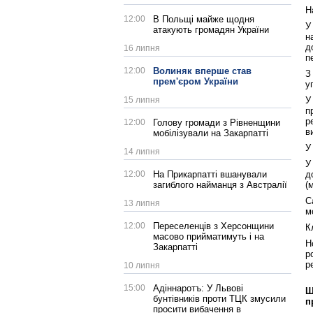
Н
12:00
В Польщі майже щодня
У
атакують громадян України
н
д
16 липня
п
12:00
Волиняк вперше став
З
прем'єром України
у
У
15 липня
п
р
12:00
Голову громади з Рівненщини
в
мобілізували на Закарпатті
У
14 липня
У
д
12:00
На Прикарпатті вшанували
(
загиблого найманця з Австралії
С
13 липня
м
12:00
Переселенців з Херсонщини
К
масово прийматимуть і на
Н
Закарпатті
р
р
10 липня
15:00
Адіннаротъ: У Львові
Щ
бунтівників проти ТЦК змусили
п
просити вибачення в