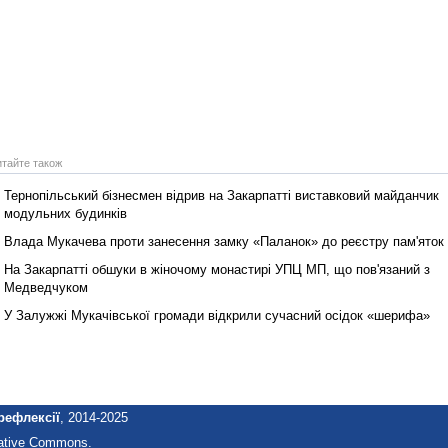
итайте також
Тернопільський бізнесмен відрив на Закарпатті виставковий майданчик
модульних будинків
Влада Мукачева проти занесення замку «Паланок» до реєстру пам'яток
На Закарпатті обшуки в жіночому монастирі УПЦ МП, що пов'язаний з
Медведчуком
У Залужжі Мукачівської громади відкрили сучасний осідок «шерифа»
рефлексії
, 2014-2025
eative Commons.