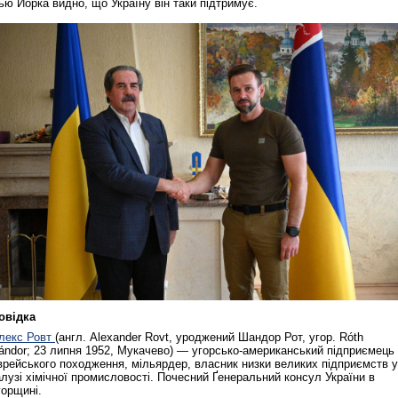
ью Йорка видно, що Україну він таки підтримує.
овідка
лекс Ровт
(англ. Alexander Rovt, уроджений Шандор Рот, угор. Róth
ándor; 23 липня 1952, Мукачево) — угорсько-американський підприємець
врейського походження, мільярдер, власник низки великих підприємств у
алузі хімічної промисловості. Почесний Ґенеральний консул України в
горщині.