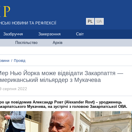
PL
UA
НСЬКІ НОВИНИ ТА РЕФЛЕКСІЇ
Зазбруччя
Закерзоння
Світ
Поспільство
Архів
овини
/
Провід
ер Нью Йорка може відвідати Закарпаття —
мериканський мільярдер з Мукачева
9 серпня 2022
ро це повідомив Александр Ровт (Alexander Rovt) – уродженець
акарпатського Мукачева, на зустрічі з головою Закарпатської ОВА.