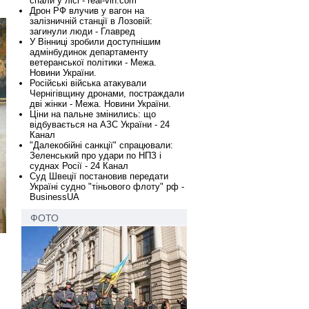
спали у лісі - real-vin.com
Дрон РФ влучив у вагон на
залізничній станції в Лозовій:
загинули люди - Главред
У Вінниці зробили доступнішим
адмінбудинок департаменту
ветеранської політики - Межа.
Новини України.
Російські війська атакували
Чернігівщину дронами, постраждали
дві жінки - Межа. Новини України.
Ціни на пальне змінились: що
відбувається на АЗС України - 24
Канал
"Далекобійні санкції" спрацювали:
Зеленський про удари по НПЗ і
суднах Росії - 24 Канал
Суд Швеції постановив передати
Україні судно "тіньового флоту" рф -
BusinessUA
ФОТО