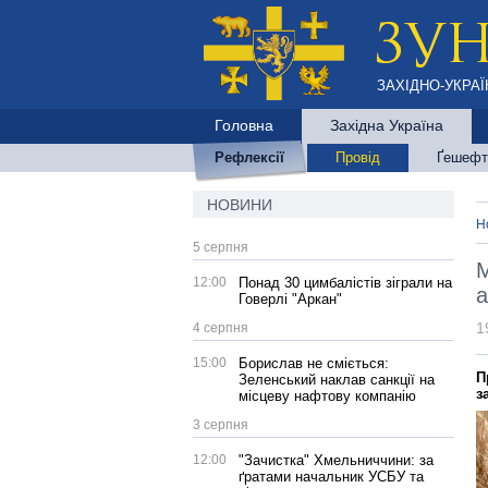
ЗАХІДНО-УКРАЇ
Головна
Західна Україна
Рефлексії
Провід
Ґешефт
НОВИНИ
Н
5 серпня
М
12:00
Понад 30 цимбалістів зіграли на
а
Говерлі "Аркан"
1
4 серпня
15:00
Борислав не сміється:
П
Зеленський наклав санкції на
з
місцеву нафтову компанію
3 серпня
12:00
"Зачистка" Хмельниччини: за
ґратами начальник УСБУ та