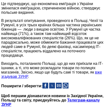
Це підтверджує, що економічна еміґрація з України
змінилася еміґрацією, спричиненою війною, стверджує
польське видання.
В результаті опитування, проведеного в Польщі, Чехії та
Румунії, в усіх трьох країнах більша частина українських
біженців — люди з вищою освітою. У Румунії ця частка
найвища (71%), а також там найвищий відсоток
висококваліфікованих спеціалістів (26%). Що, як це не
парадоксально, може обмежити бажання працювати цих
людей саме в Румунії, бо деякі фахівці, насамперед ІТ-
спеціалісти, працюють віддалено на поточного
працедавця.
Виходить, поталанило Польщі, що до них приїхали на ІТ-
ішники, а ті, хто може розкладати товари по полицях
магазинів. Звісно, якщо ще будуть самі ті товари, як
вже
згадував ЗУНР
.
Поширити / зберегти:
Щоб першим дізнаватися новини із Західної України,
Польщі та світу, приєднуйтесь до
Телеграм-каналу
ЗУНР