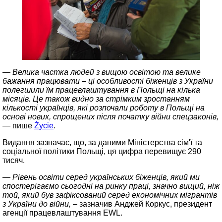
— Велика частка людей з вищою освітою та велике
бажання працювати – ці особливості біженців з України
полегшили їм працевлаштування в Польщі на кілька
місяців. Це також видно за стрімким зростанням
кількості українців, які розпочали роботу в Польщі на
основі нових, спрощених після початку війни спецзаконів,
— пише
Życie
.
Видання зазначає, що, за даними Міністерства сім'ї та
соціальної політики Польщі, ця цифра перевищує 290
тисяч.
— Рівень освіти серед українських біженців, який ми
спостерігаємо сьогодні на ринку праці, значно вищий, ніж
той, який був зафіксований серед економічних мігрантів
з України до війни,
– зазначив Анджей Коркус, президент
агенції працевлаштування EWL.