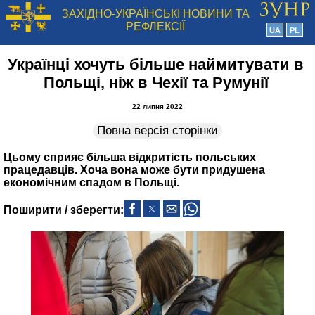
ЗАХІДНО-УКРАЇНСЬКІ НОВИНИ ТА
РЕФЛЕКСІЇ
UA
PL
Українці хочуть більше наймитувати в
Польщі, ніж в Чехії та Румунії
22 липня 2022
Повна версія сторінки
Цьому сприяє більша відкритість польських
працедавців. Хоча вона може бути придушена
економічним спадом в Польщі.
Поширити / зберегти: