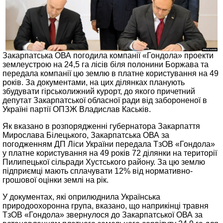
Закарпатська ОВА погодила компанії «Гондола» проекти
землеустрою на 24,5 га лісів біля полонини Боржава та
передала компанії цю землю в платне користування на 49
років. За документами, на цих ділянках планують
збудувати гірськолижний курорт, до якого причетний
депутат Закарпатської обласної ради від забороненої в
Україні партії ОПЗЖ Владислав Каськів.
Як вказано в розпорядженні губернатора Закарпаття
Мирослава Білецького, Закарпатська ОВА за
погодженням ДП Ліси України передала ТзОВ «Гондола»
у платне користування на 49 років 72 ділянки на території
Пилипецької сільради Хустського району. За цю землю
підприємці мають сплачувати 12% від нормативно-
грошової оцінки землі на рік.
У документах, які оприлюднила Українська
природоохоронна група, вказано, що наприкінці травня
ТзОВ «Гондола» звернулося до Закарпатської ОВА за