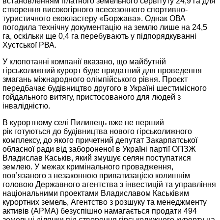
встановленням платного земельного сервітуту 24,9 га для
створення високогірного всесезонного спортивно-
туристичного екокластеру «Боржава». Однак ОВА
погодила технічну документацію на землю лише на 24,5
га, оскільки ще 0,4 га перебувають у підпорядкуванні
Хустської РВА.
У клопотанні компанії вказано, що майбутній
гірськолижний курорт буде придатний для проведення
змагань міжнародного олімпійського рівня. Проєкт
передбачає будівництво другого в Україні шестимісного
гойдального витягу, пристосованого для людей з
інвалідністю.
В курортному селі Пилипець вже не перший
рік готуються до будівництва нового гірськолижного
комплексу, до якого причетний депутат Закарпатської
обласної ради від забороненої в Україні партії ОПЗЖ
Владислав Каськів, який змушує селян поступатися
землею. У межах кримінального провадження,
пов’язаного з незаконною приватизацією колишнім
головою Державного агентства з інвестицій та управління
національними проектами Владиславом Каськівим
курортних земель, Агентство з розшуку та менеджменту
активів (АРМА) безуспішно намагається продати 494
земельні ділянки під створення гірськолижного курорту на