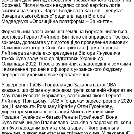
Боржаві. Після кількох невдалих спроб вартість лотів
знизили на чверть. Зараз Владислав Каськів – депутат
Закарпатської обласної ради від партії Віктора
Медведчука «Опозиційна платформа – За життя».
Формальним власником цієї землі на Боржаві числиться
австрієць Гернот Ляйтнер. Він тісно співпрацює з Росією,
зокрема, допомагав у підготовці до проведення зимових
Олімпійських ігор в Сочі. Австрійська фірма Гернота
Ляйтнера за часів екс-президента Віктора Януковича
також була залучена до підготовки України до
Олімпіади-2022. Проект зупинили, а заволодіння землями
і виведення грошей в офшори з українського бюджету
переросло у кримінальне провадження.
У зверненні ТзОВ «Гондола» до Закарпатської ОВА
вказано, що фірма є учасником групи компаній «Карпатiан
Маунтаiн Резортс-Боржава», власником якої є Гернот
Ляйтнер. При цьому ТзОВ «Гондола» зареєстровне у 2020
році і належить Ровшану Ібрагіму Огли Гусейнову,
директором компанії вказаний Микола Балинський.
Ровшан Гусейнов – батько Ренати Гусейнової. Вона
була помічницею Владислава Каськіва в парламенті, коли
він був народним депутатом, а зараз – його цивільна
дружина, з якою депутат має спільного сина. У декларації