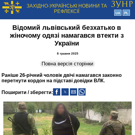
ЗАХІДНО-УКРАЇНСЬКІ НОВИНИ ТА
РЕФЛЕКСІЇ
UA
PL
Відомий львівський безхатько в
жіночому одязі намагався втекти з
України
8 травня 2025
Повна версія сторінки
Раніше 26-річний чоловік двічі намагався законно
перетнути кордон на підставі довідки ВЛК.
Поширити / зберегти: