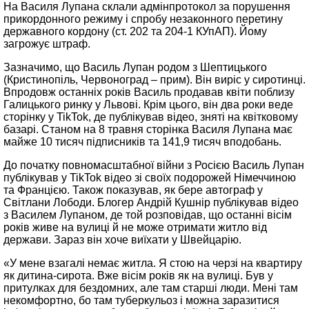
На Василя Лупана склали адмінпротокол за порушення
прикордонного режиму і спробу незаконного перетину
державного кордону (ст. 202 та 204-1 КУпАП). Йому
загрожує штраф.
Зазначимо, що Василь Лупан родом з Шептицького
(Кристинопіль, Червоноград – прим). Він виріс у сиротинці.
Впродовж останніх років Василь продавав квіти поблизу
Галицького ринку у Львові. Крім цього, він два роки веде
сторінку у TikTok, де публікував відео, зняті на квітковому
базарі. Станом на 8 травня сторінка Василя Лупана має
майже 10 тисяч підписників та 141,9 тисяч вподобань.
До початку повномасштабної війни з Росією Василь Лупан
публікував у TikTok відео зі своїх подорожей Німеччиною
та Францією. Також показував, як бере автограф у
Світлани Лободи. Блогер Андрій Кушнір публікував відео
з Василем Лупаном, де той розповідав, що останні вісім
років живе на вулиці й не може отримати житло від
держави. Зараз він хоче виїхати у Швейцарію.
«У мене взагалі немає житла. Я стою на черзі на квартиру
як дитина-сирота. Вже вісім років як на вулиці. Був у
притулках для бездомних, але там старші люди. Мені там
некомфортно, бо там туберкульоз і можна заразитися