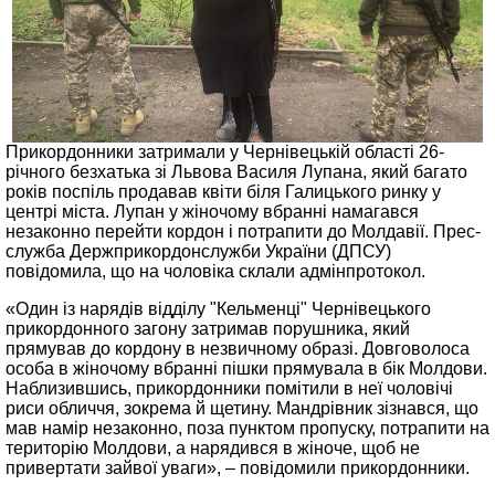
Прикордонники затримали у Чернівецькій області 26-
річного безхатька зі Львова Василя Лупана, який багато
років поспіль продавав квіти біля Галицького ринку у
центрі міста. Лупан у жіночому вбранні намагався
незаконно перейти кордон і потрапити до Молдавії. Прес-
служба Держприкордонслужби України (ДПСУ)
повідомила, що на чоловіка склали адмінпротокол.
«Один із нарядів відділу "Кельменці" Чернівецького
прикордонного загону затримав порушника, який
прямував до кордону в незвичному образі. Довговолоса
особа в жіночому вбранні пішки прямувала в бік Молдови.
Наблизившись, прикордонники помітили в неї чоловічі
риси обличчя, зокрема й щетину. Мандрівник зізнався, що
мав намір незаконно, поза пунктом пропуску, потрапити на
територію Молдови, а нарядився в жіноче, щоб не
привертати зайвої уваги», – повідомили прикордонники.