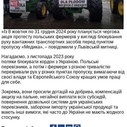
«Із 8 жовтня по 31 грудня 2024 року планується чергова
акція протесту польських фермерів у вигляді блокування
руху вантажних транспортних засобів перед пунктом
пропуску «Медика», – повідомили у Львівській митниці.
Нагадаємо, з листопада 2023 року
поляки блокувати кордон з Україною. Польські
перевізники, а потім і фермери з різною тривалістю
перекривали рух у різних пунктах пропуску, вимагаючи від
своєї влади та Європейського Союзу кращих умов праці
для себе.
Зокрема, вони просили дотацій на добрива, компенсацій
акцизу на пальне, негайної виплати всіх субсидій,
повернення дозвільної системи для українських
перевізників, заборони імпорту української продукції та
мають інші вимоги, які часто до України не мають жодного
стосунку.