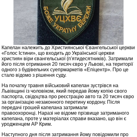
Капелан належить до Християнської Євангельської церкви
«Голос Істини», що входить до Української церкви
християн віри євангельської (п'ятидесятників). Затримали
його після отримання 20 тисяч євро у Львові, на території
одного з будівельних суепрмаркетів «Епіцентр». Про це
стало відомо з рішення суду.
На початку травня військовий капелан зустрівся на
Львівщині із чоловіком, який передав йому копію свого
паспорта, свідоцтва про реєстрацію авто та 20 тисяч євро
за організацію незаконного перетину кордону. Після
передачі грошей капелана затримали
правоохоронці. Наразі не відоме прізвище затриманого
капелана, проте у матеріалах справи вказано, що він є
уродженцем АР Крим.
Наступного дня після затримання йому повідомили про