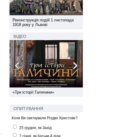
а
Реконструкція подій 1 листопада
Реконструкція подій 1 лис
1918 року у Львові
1918 року у Львові
ВІДЕО
ї
«Три історії Галичини»
Спільний інформпростір За
України
ОПИТУВАННЯ
Коли Ви святкували Різдво Христове?
25 грудня, як Захід
7 січня, як батьки й діди