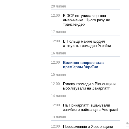
20 липня
12:00
В ЗСУ вступила чергова
американка. Цього разу не
трансгендер
17 липня
12:00
В Польщі майже щодня
атакують громадян України
16 липня
12:00
Волиняк вперше став
прем'єром України
15 липня
12:00
Голову громади з Рівненщини
мобілізували на Закарпатті
14 липня
12:00
На Прикарпатті вшанували
загиблого найманця з Австралії
13 липня
Ч
12:00
Переселенців з Херсонщини