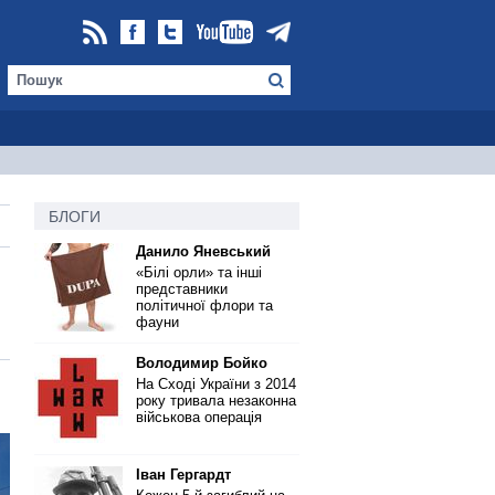
БЛОГИ
Данило Яневський
«Білі орли» та інші
представники
політичної флори та
фауни
Володимир Бойко
На Сході України з 2014
року тривала незаконна
військова операція
Іван Гергардт