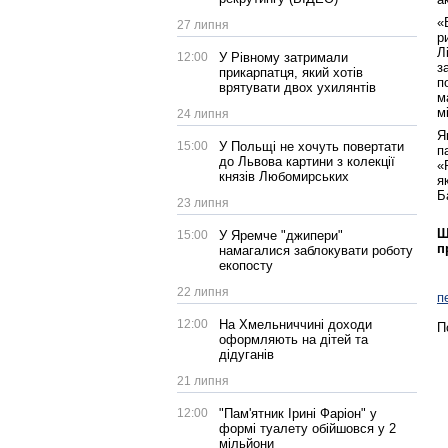
«
27 липня
р
Л
12:00
У Рівному затримали
з
прикарпатця, який хотів
п
врятувати двох ухилянтів
м
м
24 липня
Я
15:00
У Польщі не хочуть повертати
п
до Львова картини з колекції
«
князів Любомирських
я
Б
23 липня
Щ
15:00
У Яремче "джипери"
п
намагалися заблокувати роботу
екопосту
22 липня
п
12:00
На Хмельниччині доходи
П
оформляють на дітей та
дідуганів
21 липня
12:00
"Пам'ятник Ірині Фаріон" у
формі туалету обійшовся у 2
мільйони