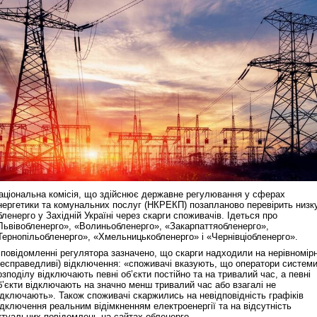
аціональна комісія, що здійснює державне регулювання у сферах
нергетики та комунальних послуг (НКРЕКП) позапланово перевірить низк
бленерго у Західній Україні через скарги споживачів. Ідеться про
Львівобленерго», «Волиньобленерго», «Закарпаттяобленерго»,
Тернопільобленерго», «Хмельницькобленерго» і «Чернівціобленерго».
 повідомленні регулятора зазначено, що скарги надходили на нерівномірн
несправедливі) відключення: «споживачі вказують, що оператори систем
озподілу відключають певні об’єкти постійно та на тривалий час, а певні
б’єкти відключають на значно менш тривалий час або взагалі не
ідключають». Також споживачі скаржились на невідповідність графіків
ідключення реальним відімкненням електроенергії та на відсутність
ктуальних повідомлень на сайтах обленерго.