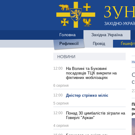
ЗАХІДНО-УКРАЇ
Головна
Західна Україна
Рефлексії
Провід
Ґешефт
НОВИНИ
Н
12:00
На Волині та Буковині
посадовців ТЦК викрили на
О
фіктивних мобілізаціях
с
6 серпня
2
12:00
Дністер стрімко міліє
5 серпня
П
п
12:00
Понад 30 цимбалістів зіграли на
р
Говерлі "Аркан"
4 серпня