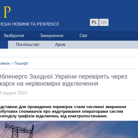
PL
UA
НСЬКІ НОВИНИ ТА РЕФЛЕКСІЇ
Зазбруччя
Закерзоння
Світ
Поспільство
Архів
овини
/
Ґешефт
бленерго Західної України перевірять через
карги на нерівномірні відключення
3 грудня 2022
ідставою для проведення перевірок стали численні звернення
обутових споживачів про недотримання операторами систем
озподілу графіків відключень від електропостачання.