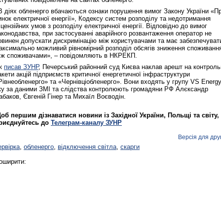
В діях обленерго вбачаються ознаки порушення вимог Закону України «П
инок електричної енергії», Кодексу систем розподілу та недотримання
іцензійних умов з розподілу електричної енергії. Відповідно до вимог
аконодавства, при застосуванні аварійного розвантаження оператор не
овинен допускати дискримінацію між користувачами та має забезпечуват
аксимально можливий рівномірний розподіл обсягів зниження споживанн
іж споживачами», – повідомляють в НКРЕКП.
к
писав ЗУНР
, Печерський районний суд Києва наклав арешт на контроль
акети акцій підприємств критичної енергетичної інфраструктури
Рівнеобленерго» та «Чернівціобленерго». Вони входять у групу VS Energy
ку за даними ЗМІ та слідства контролюють громадяни РФ Алєксандр
абаков, Євгеній Гінер та Михаїл Воєводін.
об першим дізнаватися новини із Західної України, Польщі та світу,
риєднуйтесь до
Телеграм-каналу ЗУНР
Версія для дру
ервірка
,
обленерго
,
відключення світла
,
скарги
оширити: