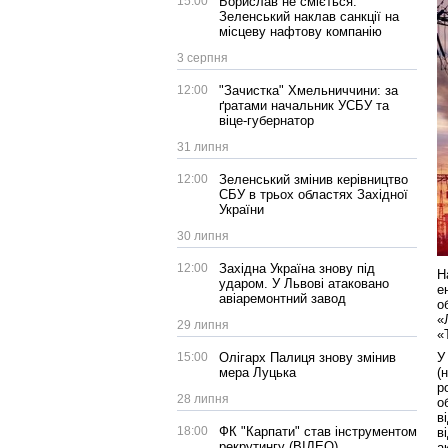
15:00
Борислав не сміється:
Зеленський наклав санкції на
місцеву нафтову компанію
3 серпня
12:00
"Зачистка" Хмельниччини: за
ґратами начальник УСБУ та
віце-губернатор
31 липня
12:00
Зеленський змінив керівництво
СБУ в трьох областях Західної
України
30 липня
12:00
Західна Україна знову під
Н
ударом. У Львові атаковано
е
авіаремонтний завод
о
«
29 липня
«
15:00
Олігарх Палиця знову змінив
У
мера Луцька
(
р
28 липня
о
в
18:00
ФК "Карпати" став інструментом
в
рекрутингу (ВІДЕО)
а