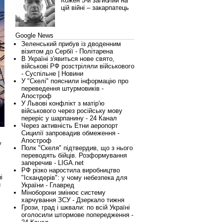
Кожен 5-й загиблий на
цій війні – закарпатець
Google News
Зеленський прибув із дводенним
візитом до Сербії - Політарена
В Україні з'явиться нове свято,
військові РФ розстріляли військового
- Суспільне | Новини
У "Скелі" пояснили інформацію про
переведення штурмовиків -
Апостроф
У Львові конфлікт з матір'ю
військового через російську мову
переріс у шарпанину - 24 Канал
Через активність Етни аеропорт
Сицилії запровадив обмеження -
Апостроф
у
Полк "Скеля" підтвердив, що з нього
переводять бійців. Розформування
заперечив - LIGA.net
РФ різко наростила виробництво
і
"Іскандерів": у чому небезпека для
и
України - Главред
Міноборони змінює систему
харчування ЗСУ - Дзеркало тижня
Грози, град і шквали: по всій Україні
оголосили штормове попередження -