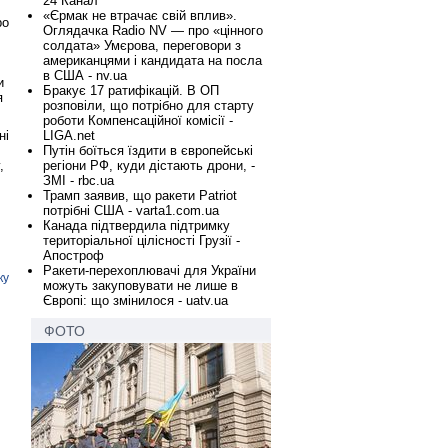
24 Канал
«Єрмак не втрачає свій вплив».
ро
Оглядачка Radio NV — про «цінного
солдата» Умєрова, переговори з
американцями і кандидата на посла
в США - nv.ua
и
Бракує 17 ратифікацій. В ОП
я
розповіли, що потрібно для старту
роботи Компенсаційної комісії -
LIGA.net
ні
Путін боїться їздити в європейські
регіони РФ, куди дістають дрони, -
,
ЗМІ - rbc.ua
Трамп заявив, що ракети Patriot
потрібні США - varta1.com.ua
Канада підтвердила підтримку
територіальної цілісності Грузії -
Апостроф
Ракети-перехоплювачі для України
ку
можуть закуповувати не лише в
Європі: що змінилося - uatv.ua
ФОТО