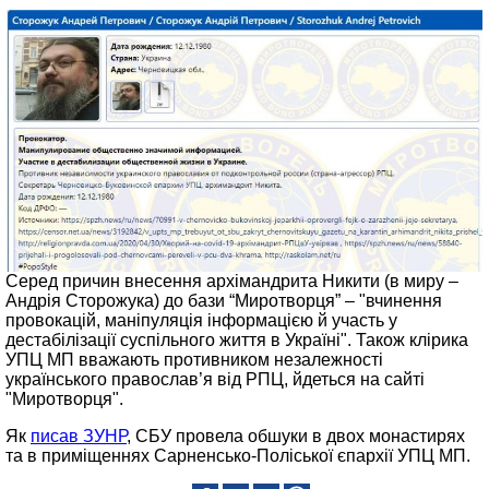
Серед причин внесення архімандрита Никити (в миру –
Андрія Сторожука) до бази “Миротворця” – "вчинення
провокацій, маніпуляція інформацією й участь у
дестабілізації суспільного життя в Україні". Також клірика
УПЦ МП вважають противником незалежності
українського православ’я від РПЦ, йдеться на сайті
"Миротворця".
Як
писав ЗУНР
, СБУ провела обшуки в двох монастирях
та в приміщеннях Сарненсько-Поліської єпархії УПЦ МП.