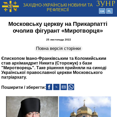
ЗАХІДНО-УКРАЇНСЬКІ НОВИНИ ТА
РЕФЛЕКСІЇ
UA
PL
Московську церкву на Прикарпатті
очолив фігурант «Миротворця»
25 листопада 2022
Повна версія сторінки
Єпископом Івано-Франківським та Коломийським
став архімандрит Никита (Сторожук) з бази
"Миротворець". Таке рішення прийняли на синоді
Української православної церкви Московського
патріархату.
Поширити / зберегти: