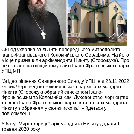
Синод ухвалив звільнити попереднього митрополита
Івано-Франківського і Коломийського Серафима. На його
місце призначили архімандрита Никиту (Сторожука). Про
це сказано на офіційному сайті Івано-Франківської єпархії
УПЦ МП.
“Згідно рішення Священного Синоду УПЦ від 23.11.2022
клірик Чернівецько-Буковинської єпархії архімандрит
Никита (Сторожук) обраний єпископом Івано-
Франківським та Коломийським. Духовенство, чернецтво
та вірні Івано-Франківської єпархії вітають архімандрита
Никиту з обранням у сан єпископа”, – йдеться у
повідомленні.
У базу "Миротворець" архімандрита Никиту додали 1
травня 2020 року.