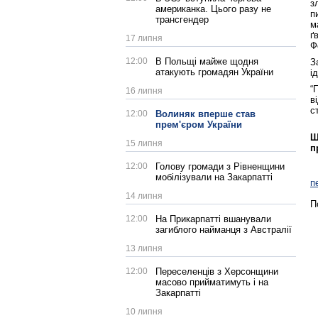
з
американка. Цього разу не
п
трансгендер
м
ґ
17 липня
Ф
12:00
В Польщі майже щодня
З
атакують громадян України
і
“
16 липня
в
с
12:00
Волиняк вперше став
прем'єром України
Щ
15 липня
п
12:00
Голову громади з Рівненщини
мобілізували на Закарпатті
п
14 липня
П
12:00
На Прикарпатті вшанували
загиблого найманця з Австралії
13 липня
12:00
Переселенців з Херсонщини
масово прийматимуть і на
Закарпатті
10 липня