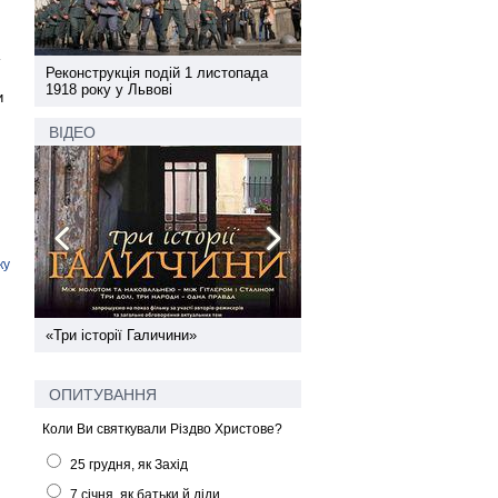
а
Реконструкція подій 1 листопада
Реконструкція подій 1 лис
1918 року у Львові
1918 року у Львові
и
ВІДЕО
ку
ї
«Три історії Галичини»
Спільний інформпростір За
України
ОПИТУВАННЯ
Коли Ви святкували Різдво Христове?
25 грудня, як Захід
7 січня, як батьки й діди