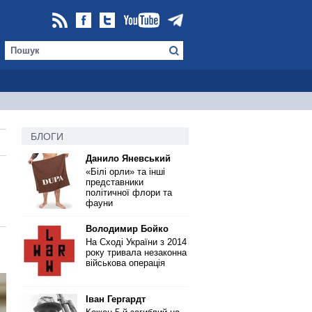
БЛОГИ
Данило Яневський
«Білі орли» та інші
представники
політичної флори та
фауни
Володимир Бойко
На Сході України з 2014
року тривала незаконна
військова операція
Іван Гергардт