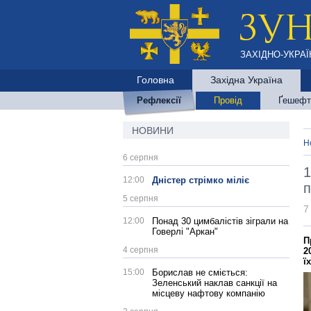
ЗАХІДНО-УКРАЇ
Головна
Західна Україна
Рефлексії
Провід
Ґешефт
НОВИНИ
Н
6 серпня
1
12:00
Дністер стрімко міліє
п
5 серпня
7
12:00
Понад 30 цимбалістів зіграли на
Говерлі "Аркан"
П
4 серпня
2
ї
15:00
Борислав не сміється:
Зеленський наклав санкції на
місцеву нафтову компанію