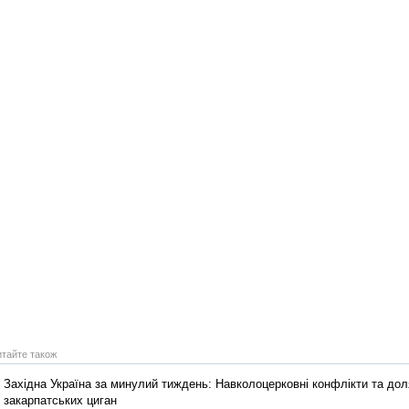
итайте також
Західна Україна за минулий тиждень: Навколоцерковні конфлікти та дол
закарпатських циган