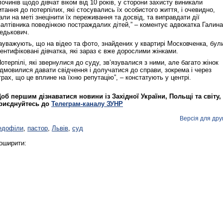
лочинів щодо дівчат віком від 10 років, у сторони захисту виникали
итання до потерпілих, які стосувались їх особистого життя, і очевидно,
али на меті знецінити їх переживання та досвід, та виправдати дії
валтівника поведінкою постраждалих дітей,” – коментує адвокатка Галина
едькович.
Реконструкція подій 1 листопад
1918 року у Львові
ауважують, що на відео та фото, знайдених у квартирі Московченка, бул
дентифіковані дівчатка, які зараз є вже дорослими жінками.
Потерпілі, які звернулися до суду, зв’язувалися з ними, але багато жінок
ідмовилися давати свідчення і долучатися до справи, зокрема і через
трах, що це вплине на їхню репутацію”, – констатують у центрі.
об першим дізнаватися новини із Західної України, Польщі та світу,
риєднуйтесь до
Телеграм-каналу ЗУНР
Версія для дру
едофіли
,
пастор
,
Львів
,
суд
оширити:
Спільний інформпростір Західно
України