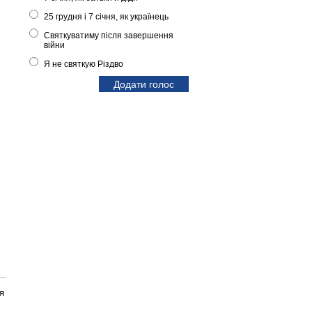
25 грудня і 7 січня, як українець
Святкуватиму після завершення
війни
Я не святкую Різдво
я