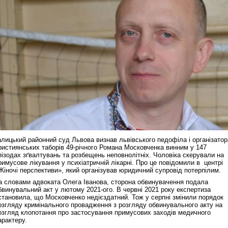
алицький районний суд Львова визнав львівського педофіла і організатор
ристиянських таборів 49-річного Романа Московченка винним у 147
пізодах зґвалтувань та розбещень неповнолітніх. Чоловіка скерували на
римусове лікування у психіатричній лікарні. Про це повідомили в центрі
Жіночі перспективи», який організував юридичний супровід потерпілим.
а словами адвоката Олега Іванова, сторона обвинувачення подала
бвинувальний акт у лютому 2021-ого. В червні 2021 року експертиза
становила, що Московченко недієздатний. Тож у серпні змінили порядок
озгляду кримінального провадження з розгляду обвинувального акту на
озгляд клопотання про застосування примусових заходів медичного
арактеру.