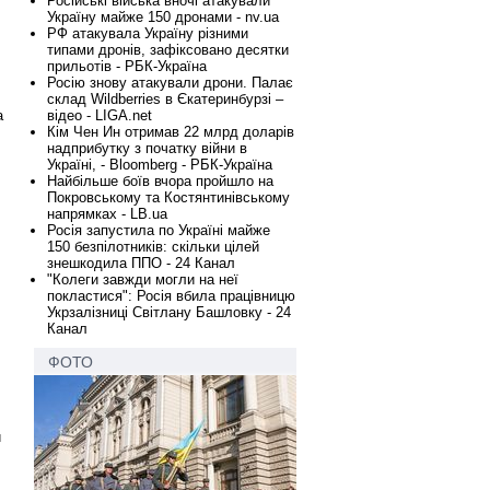
Російські війська вночі атакували
Україну майже 150 дронами - nv.ua
РФ атакувала Україну різними
типами дронів, зафіксовано десятки
прильотів - РБК-Україна
Росію знову атакували дрони. Палає
склад Wildberries в Єкатеринбурзі –
а
відео - LIGA.net
Кім Чен Ин отримав 22 млрд доларів
надприбутку з початку війни в
Україні, - Bloomberg - РБК-Україна
Найбільше боїв вчора пройшло на
Покровському та Костянтинівському
напрямках - LB.ua
Росія запустила по Україні майже
150 безпілотників: скільки цілей
знешкодила ППО - 24 Канал
"Колеги завжди могли на неї
покластися": Росія вбила працівницю
Укрзалізниці Світлану Башловку - 24
Канал
ФОТО
и