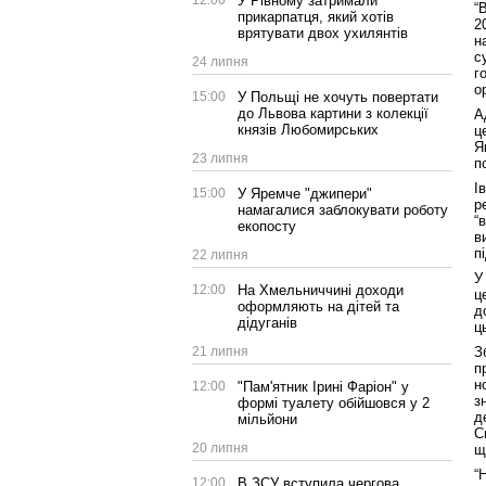
12:00
У Рівному затримали
“
прикарпатця, який хотів
2
врятувати двох ухилянтів
н
с
24 липня
г
о
15:00
У Польщі не хочуть повертати
до Львова картини з колекції
А
князів Любомирських
ц
Я
23 липня
п
І
15:00
У Яремче "джипери"
р
намагалися заблокувати роботу
“
екопосту
в
п
22 липня
У
12:00
На Хмельниччині доходи
ц
оформляють на дітей та
д
дідуганів
ц
21 липня
З
п
н
12:00
"Пам'ятник Ірині Фаріон" у
з
формі туалету обійшовся у 2
д
мільйони
С
20 липня
щ
“
12:00
В ЗСУ вступила чергова