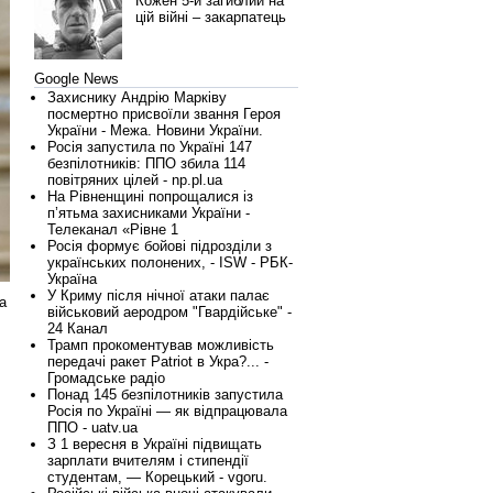
Кожен 5-й загиблий на
цій війні – закарпатець
Google News
Захиснику Андрію Марківу
посмертно присвоїли звання Героя
України - Межа. Новини України.
Росія запустила по Україні 147
безпілотників: ППО збила 114
повітряних цілей - np.pl.ua
На Рівненщині попрощалися із
п’ятьма захисниками України -
Телеканал «Рівне 1
Росія формує бойові підрозділи з
українських полонених, - ISW - РБК-
Україна
У Криму після нічної атаки палає
а
військовий аеродром "Гвардійське" -
24 Канал
Трамп прокоментував можливість
передачі ракет Patriot в Укра?... -
Громадське радіо
Понад 145 безпілотників запустила
Росія по Україні — як відпрацювала
ППО - uatv.ua
З 1 вересня в Україні підвищать
зарплати вчителям і стипендії
студентам, — Корецький - vgoru.