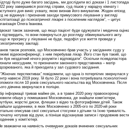
Відтоді було дуже багато засідань, ми дослідили всі докази і 1 листопада
022 року завершився розгляд справи, суд пішов у нарадчу кімнату і
аступного дня виніс ухвалу, якою визнав його винуватим. Жоден епізод
уд не відкинув і призначив заходи примусового лікування у вигляді
оспіталізації до психіатричної лікарні з посиленим наглядом”, – цитує
рганізація Олега Іванова.
двокат також зазначив, що якщо пацієнт буде одужувати і медична оцінк
е підтвердить, то вони повернуться до розгляду обвинувального акту.
кщо ж прогресу у лікуванні не буде, педофіл усе життя проведе у
сихіатричному закладі.
ванов також розповів, що Московченко брав участь у засіданнях суду у
ежимі відеоконференції, з ним перебував лікар. Його стан був такий, що
він був нездатний нічого розуміти і відповідати”. Оскільки псевдопастора
изнали неосудним, то призначили законного представника – матір
ідозрюваного, яка й приходила у зал судового засідання.
 “Жіночих перспективах” повідомили, що одна із потерпілих звернулася у
ентр навесні 2019 року. Їй було 22 роки і вона потребувала психологічної
опомоги після 10 років сексуального насильства від Московченка. Після
ього дівчина звернулася в поліцію.
бір інформації тривав майже рік, а в травні 2020 року правоохоронці
ровели обшук у помешканні Московченка, де знайшли комп’ютери,
оутбуки, жорсткі диски, флешки з відео та фотографіями дітей. Також
найшли щоденники, в яких Московченко з 2005-ого по 2020-ий роки
етально описував свої сексуальні стосунки з дітьми та їхню тривалість.
початку нотував від руки, а пізніше відсканував записи і продовжив вест
оденник у комп’ютері.
Не зважаючи на наявність очевидних доказів вчинених сексуальних