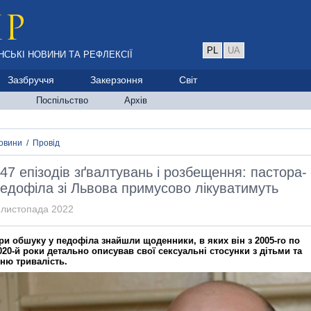
PL
UA
НСЬКІ НОВИНИ ТА РЕФЛЕКСІЇ
Зазбруччя
Закерзоння
Світ
Поспільство
Архів
овини
/
Провід
47 епізодів зґвалтувань і розбещення: пастора-
едофіла зі Львова примусово лікуватимуть
 листопада 2022
ри обшуку у педофіла знайшли щоденники, в яких він з 2005-го по
020-й роки детально описував свої сексуальні стосунки з дітьми та
хню тривалість.