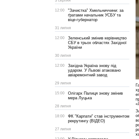
3 серпня
12:00
"Зачистка" Хмельниччини: за
ґратами начальник УСБУ та
віце-губернатор
31 липня
12:00
Зеленський змінив керівництво
СБУ в трьох областях Західної
України
30 липня
12:00
Західна Україна знову під
ударом. У Львові атаковано
авіаремонтний завод
29 липня
Г
х
15:00
Олігарх Палиця знову змінив
е
мера Луцька
п
«
28 липня
З
о
18:00
ФК "Карпати" став інструментом
в
рекрутингу (ВІДЕО)
р
27 липня
р
х