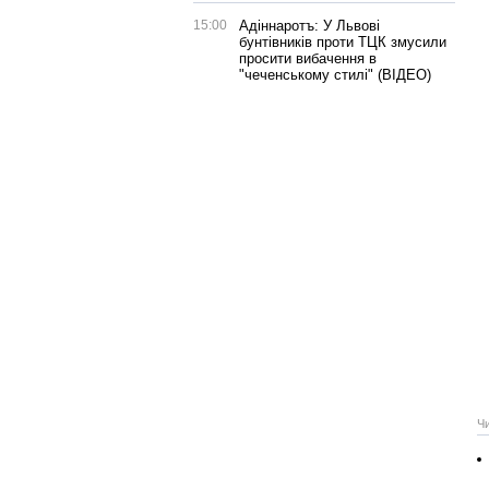
15:00
Адіннаротъ: У Львові
бунтівників проти ТЦК змусили
просити вибачення в
"чеченському стилі" (ВІДЕО)
Ч