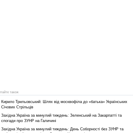
итайте також
Кирило Трильовський: Шлях від москвофіла до «батька» Українських
Січових Стрільців
Західна Україна за минулий тиждень: Зеленський на Закарпатті та
спогади про ЗУНР на Галичині
Західна Україна за минулий тиждень: День Соборності без ЗУНР та