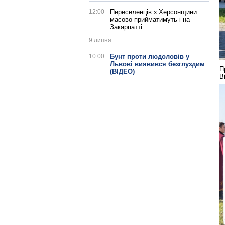
12:00
Переселенців з Херсонщини
масово прийматимуть і на
Закарпатті
9 липня
10:00
Бунт проти людоловів у
Львові виявився безглуздим
П
(ВІДЕО)
В