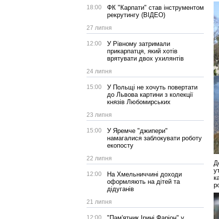
18:00
ФК "Карпати" став інструментом
рекрутингу (ВІДЕО)
27 липня
12:00
У Рівному затримали
прикарпатця, який хотів
врятувати двох ухилянтів
24 липня
15:00
У Польщі не хочуть повертати
до Львова картини з колекції
князів Любомирських
23 липня
15:00
У Яремче "джипери"
намагалися заблокувати роботу
екопосту
22 липня
Д
у
12:00
На Хмельниччині доходи
к
оформляють на дітей та
р
дідуганів
21 липня
12:00
"Пам'ятник Ірині Фаріон" у