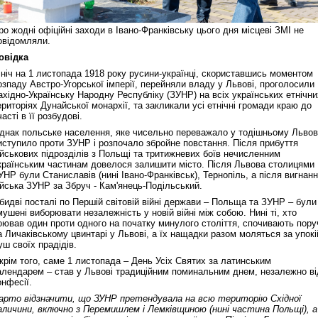
ро жодні офіційні заходи в Івано-Франківську цього дня місцеві ЗМІ не
овідомляли.
овідка
 ніч на 1 листопада 1918 року русини-українці, скориставшись моментом
озпаду Австро-Угорської імперії, перейняли владу у Львові, проголосили
ахідно-Українську Народну Республіку (ЗУНР) на всіх українських етнічни
ериторіях Дунайської монархії, та закликали усі етнічні громади краю до
часті в її розбудові.
днак польське населення, яке чисельно переважало у тодішньому Львов
иступило проти ЗУНР і розпочало збройне повстання. Після прибуття
ійськових підрозділів з Польщі та тритижневих боїв нечисленним
країнським частинам довелося залишити місто. Після Львова столицями
УНР були Станиславів (нині Івано-Франківськ), Тернопіль, а після вигнан
ійська ЗУНР за Збруч - Кам'янець-Подільський.
бидві посталі по Першій світовій війні держави – Польща та ЗУНР – були
мушені виборювати незалежність у новій війні між собою. Нині ті, хто
оював один проти одного на початку минулого століття, спочивають пору
а Личаківському цвинтарі у Львові, а їх нащадки разом моляться за упокі
уш своїх прадідів.
крім того, саме 1 листопада – День Усіх Святих за латинським
алендарем – став у Львові традиційним поминальним днем, незалежно ві
онфесії.
арто відзначити, що ЗУНР претендувала на всю територію Східної
аличини, включно з Перемишлем і Лемківщиною (нині частина Польщі), а