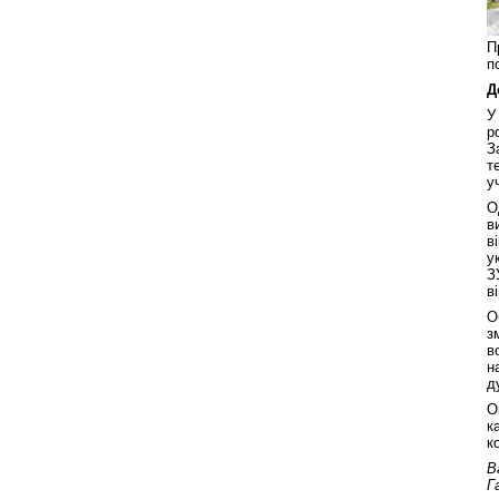
П
п
Д
У
р
З
т
у
О
в
в
у
З
в
О
з
в
н
д
О
к
к
В
Г