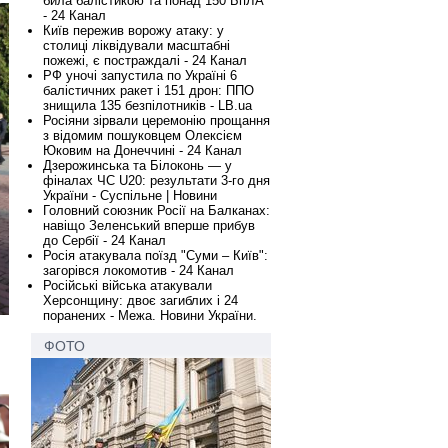
била балістикою та понад 150 БпЛА
- 24 Канал
Київ пережив ворожу атаку: у
столиці ліквідували масштабні
пожежі, є постраждалі - 24 Канал
РФ уночі запустила по Україні 6
балістичних ракет і 151 дрон: ППО
знищила 135 безпілотників - LB.ua
Росіяни зірвали церемонію прощання
з відомим пошуковцем Олексієм
Юковим на Донеччині - 24 Канал
Дзерожинська та Білоконь — у
фіналах ЧС U20: результати 3-го дня
України - Суспільне | Новини
Головний союзник Росії на Балканах:
навіщо Зеленський вперше прибув
до Сербії - 24 Канал
Росія атакувала поїзд "Суми – Київ":
загорівся локомотив - 24 Канал
Російські війська атакували
Херсонщину: двоє загиблих і 24
поранених - Межа. Новини України.
ФОТО