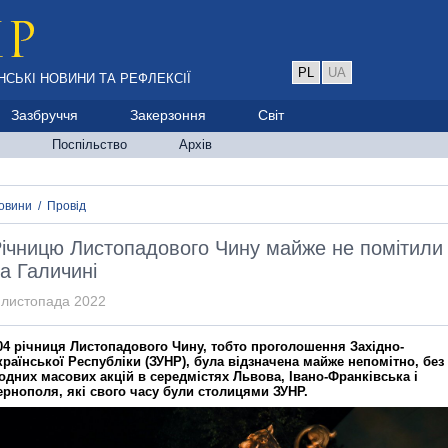
PL
UA
НСЬКІ НОВИНИ ТА РЕФЛЕКСІЇ
Зазбруччя
Закерзоння
Світ
Поспільство
Архів
овини
/
Провід
ічницю Листопадового Чину майже не помітили
а Галичині
 листопада 2022
04 річниця Листопадового Чину, тобто проголошення Західно-
країнської Республіки (ЗУНР), була відзначена майже непомітно, без
одних масових акцій в середмістях Львова, Івано-Франківська і
ернополя, які свого часу були столицями ЗУНР.