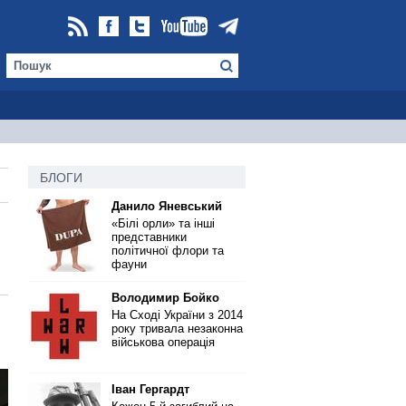
БЛОГИ
Данило Яневський
«Білі орли» та інші
представники
політичної флори та
фауни
Володимир Бойко
На Сході України з 2014
року тривала незаконна
військова операція
Іван Гергардт