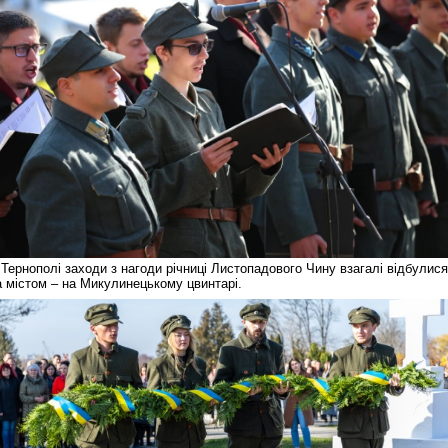
Реконструкція подій 1 листопад
1918 року у Львові
 Тернополі заходи з нагоди річниці Листопадового Чину взагалі відбулися
а містом – на Микулинецькому цвинтарі.
Спільний інформпростір Західно
України