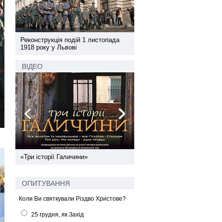
а
Реконструкція подій 1 листопада
Реконструкція подій 1 лис
1918 року у Львові
1918 року у Львові
ВІДЕО
ї
«Три історії Галичини»
Спільний інформпростір За
України
ОПИТУВАННЯ
Коли Ви святкували Різдво Христове?
25 грудня, як Захід