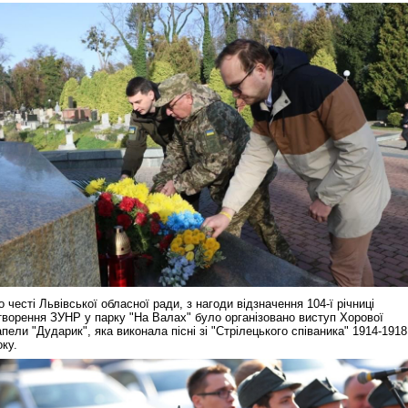
о честі Львівської обласної ради, з нагоди відзначення 104-ї річниці
творення ЗУНР у парку "На Валах" було організовано виступ Хорової
апели "Дударик", яка виконала пісні зі "Стрілецького співаника" 1914-1918
оку.