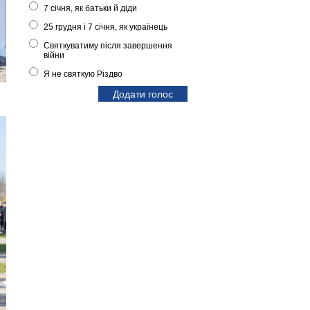
7 січня, як батьки й діди
25 грудня і 7 січня, як українець
Святкуватиму після завершення
війни
Я не святкую Різдво