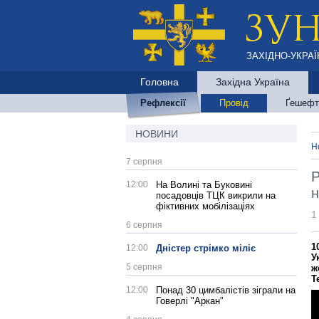
ЗАХІДНО-УКРАЇ
Головна
Західна Україна
Рефлексії
Провід
Ґешефт
НОВИНИ
Н
7 серпня
Р
12:00
На Волині та Буковині
н
посадовців ТЦК викрили на
фіктивних мобілізаціях
1
6 серпня
1
12:00
Дністер стрімко міліє
У
5 серпня
ж
Т
12:00
Понад 30 цимбалістів зіграли на
Говерлі "Аркан"