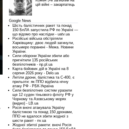
Кожен 5-й загиблий на
цій війні – закарпатець
Google News
Шість балістичних ракет та понад
150 БпЛА запустила РФ по Україні —
що відомо про наслідки - uatv.ua
Російські війська обстріляли
Харківщину: двоє людей загинули,
восьмеро поранені - Межа. Новини
України.
Сили оборони України збили або
пригнітили 135 російських
безпілотників - np.pl.ua
Карта бойових дій в Україні на 8
серпня 2026 року - Delo.ua
Летіли дрони, балістика та С-400, є
прильоти: як ППО відбила нічну
атаку РФ - РБК-Україна
Сили безпілотних систем уразили
ще 12 суден тіньового флоту РФ у
Чорному та Азовському морях
(видео) - LB.ua
Росія вночі атакувала Україну
о
балістикою та понад 150 дронами,
ППО не вдалося збити жодної з
шести ракет - nv.ua
Жодної збитої ракети: вночі Росія