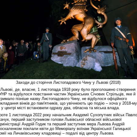
Заходи до сторіччя Листопадового Чину у Львові (2018)
 Львові, де, власне, 1 листопада 1918 року було проголошено створення
УНР та відбулося повстання частин Українських Січових Стрільців, яке й
тримало пізніше назву Листопадового Чину, не відбулося офіційного
окладання вінків до пам'ятників, що увічнюють цю подію – хоча у 2018-му
х у центрі місті встановили одразу два, обласна та міська влада.
роте 1 листопада 2022 року начальник Академії Сухопутних військ Павл
качук, перший заступником голови Львівської обласної військової
дміністрації Андрій Годик та перший заступник мера Львова Андрій
оскаленком поклали квіти до Меморіалу воїнам Української Галицької
рмії на Личаківському кладовищі – подалі від центру Львова.