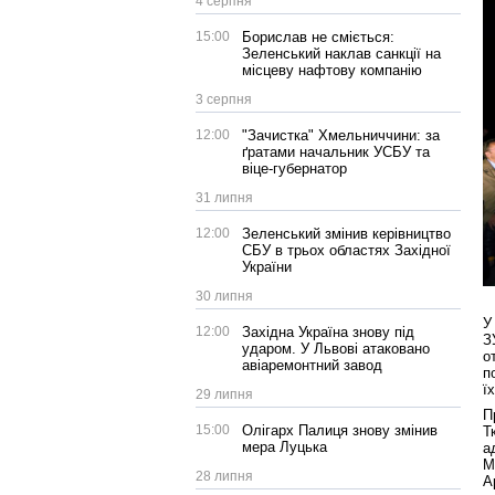
4 серпня
15:00
Борислав не сміється:
Зеленський наклав санкції на
місцеву нафтову компанію
3 серпня
12:00
"Зачистка" Хмельниччини: за
ґратами начальник УСБУ та
віце-губернатор
31 липня
12:00
Зеленський змінив керівництво
СБУ в трьох областях Західної
України
30 липня
У
12:00
Західна Україна знову під
З
ударом. У Львові атаковано
о
авіаремонтний завод
п
ї
29 липня
П
15:00
Олігарх Палиця знову змінив
Т
мера Луцька
а
М
28 липня
А