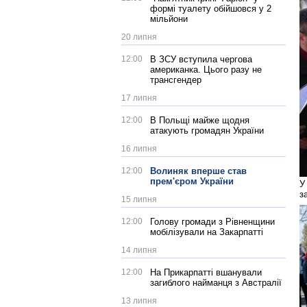
формі туалету обійшовся у 2
мільйони
20 липня
12:00
В ЗСУ вступила чергова
американка. Цього разу не
трансгендер
17 липня
12:00
В Польщі майже щодня
атакують громадян України
16 липня
12:00
Волиняк вперше став
прем'єром України
У
з
15 липня
12:00
Голову громади з Рівненщини
мобілізували на Закарпатті
14 липня
12:00
На Прикарпатті вшанували
загиблого найманця з Австралії
13 липня