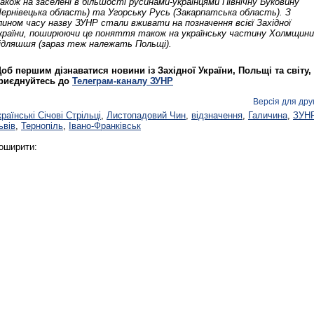
акож на заселені в більшості русинами-українцями Північну Буковину
Чернівецька область) та Угорську Русь (Закарпатська область). З
лином часу назву ЗУНР стали вживати на позначення всієї Західної
країни, поширюючи це поняття також на українську частину Холмщини
ідляшшя (зараз теж належать Польщі).
об першим дізнаватися новини із Західної України, Польщі та світу,
риєднуйтесь до
Телеграм-каналу ЗУНР
Версія для дру
країнські Січові Стрільці
,
Листопадовий Чин
,
відзначення
,
Галичина
,
ЗУН
ьвів
,
Тернопіль
,
Івано-Франківськ
оширити: