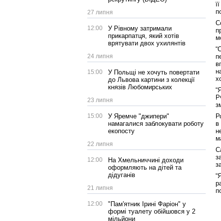
ї
п
27 липня
С
12:00
У Рівному затримали
п
прикарпатця, який хотів
м
врятувати двох ухилянтів
“
24 липня
п
в
н
15:00
У Польщі не хочуть повертати
х
до Львова картини з колекції
князів Любомирських
“
Р
23 липня
з
15:00
У Яремче "джипери"
Р
намагалися заблокувати роботу
в
екопосту
н
м
22 липня
С
з
12:00
На Хмельниччині доходи
з
оформляють на дітей та
дідуганів
“
р
21 липня
п
12:00
"Пам'ятник Ірині Фаріон" у
формі туалету обійшовся у 2
мільйони