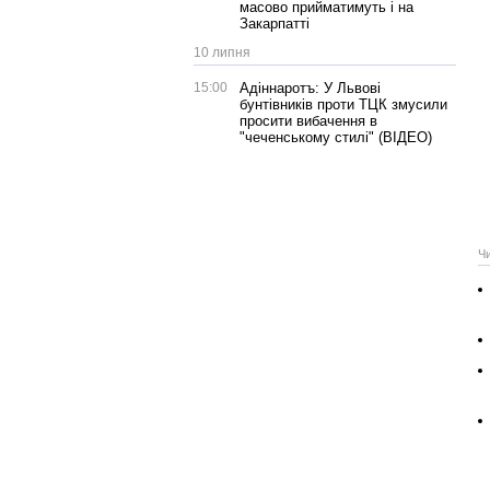
масово прийматимуть і на
Закарпатті
10 липня
15:00
Адіннаротъ: У Львові
бунтівників проти ТЦК змусили
просити вибачення в
"чеченському стилі" (ВІДЕО)
Ч