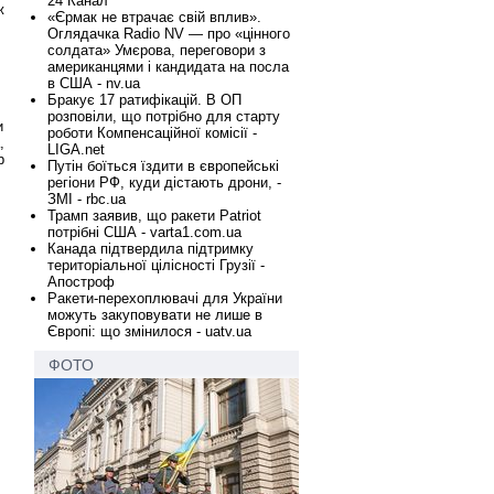
24 Канал
ж
«Єрмак не втрачає свій вплив».
Оглядачка Radio NV — про «цінного
солдата» Умєрова, переговори з
американцями і кандидата на посла
в США - nv.ua
Бракує 17 ратифікацій. В ОП
розповіли, що потрібно для старту
и
роботи Компенсаційної комісії -
,
LIGA.net
р
Путін боїться їздити в європейські
регіони РФ, куди дістають дрони, -
ЗМІ - rbc.ua
Трамп заявив, що ракети Patriot
потрібні США - varta1.com.ua
Канада підтвердила підтримку
територіальної цілісності Грузії -
Апостроф
Ракети-перехоплювачі для України
можуть закуповувати не лише в
Європі: що змінилося - uatv.ua
ФОТО