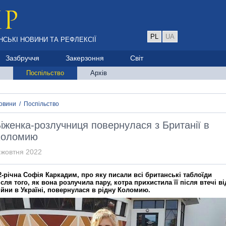
PL
UA
НСЬКІ НОВИНИ ТА РЕФЛЕКСІЇ
Зазбруччя
Закерзоння
Світ
Поспільство
Архів
овини
/
Поспільство
іженка-розлучниця повернулася з Британії в
Коломию
 жовтня 2022
2-річна Софія Каркадим, про яку писали всі британські таблоїди
ісля того, як вона розлучила пару, котра прихистила її після втечі ві
ійни в Україні, повернулася в рідну Коломию.