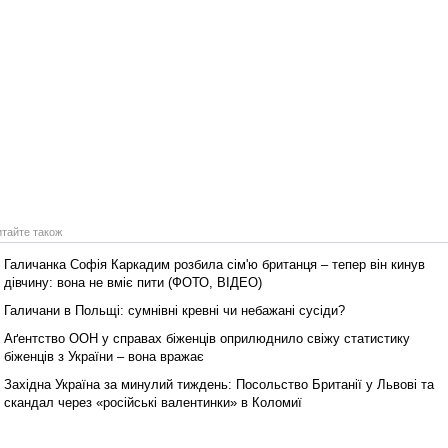
итайте також
Галичанка Софія Каркадим розбила сім'ю британця – тепер він кинув
дівчину: вона не вміє пити (ФОТО, ВІДЕО)
Галичани в Польщі: сумнівні кревні чи небажані сусіди?
Аґентство ООН у справах біженців оприлюднило свіжу статистику
біженців з України – вона вражає
Західна Україна за минулий тиждень: Посольство Британії у Львові та
скандал через «російські валентинки» в Коломиї