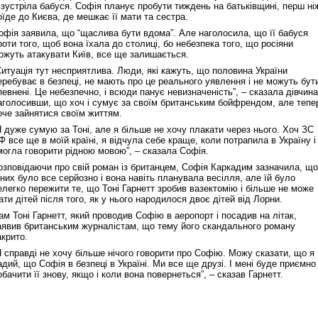
ї зустріла бабуся. Софія планує пробути тиждень на батьківщині, перш ні
оїде до Києва, де мешкає її мати та сестра.
офія заявила, що “щаслива бути вдома”. Але наголосила, що її бабуся
роти того, щоб вона їхала до столиці, бо небезпека того, що росіяни
ожуть атакувати Київ, все ще залишається.
Ситуація тут несприятлива. Люди, які кажуть, що половина України
еребуває в безпеці, не мають про це реального уявлення і не можуть бут
певнені. Це небезпечно, і всюди панує невизначеність”, – сказала дівчина
аголосивши, що хоч і сумує за своїм британським бойфрендом, але тепе
оче зайнятися своїм життям.
Я дуже сумую за Тоні, але я більше не хочу плакати через нього. Хоч ЗС
Ф все ще в моїй країні, я відчула себе краще, коли потрапила в Україну і
могла говорити рідною мовою”, – сказала Софія.
озповідаючи про свій роман із британцем, Софія Каркадим зазначила, що
 них було все серйозно і вона навіть планувала весілля, але їй було
елегко пережити те, що Тоні Гарнетт зробив вазектомію і більше не може
ати дітей після того, як у нього народилося двоє дітей від Лорни.
ам Тоні Гарнетт, який проводив Софію в аеропорт і посадив на літак,
аявив британським журналістам, що тему його скандального роману
акрито.
Я справді не хочу більше нічого говорити про Софію. Можу сказати, що я
адий, що Софія в безпеці в Україні. Ми все ще друзі. І мені буде приємно
обачити її знову, якщо і коли вона повернеться”, – сказав Гарнетт.