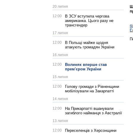
20 липня
Щ
п
12:00
В ЗСУ вступила чергова
американка. Цього разу не
трансгендер
б
Е
17 липня
П
12:00
В Польщі майже щодня
атакують громадян України
16 липня
12:00
Волиняк вперше став
прем'єром України
15 липня
12:00
Голову громади з Рівненщини
мобілізували на Закарпатті
14 липня
12:00
На Прикарпатті вшанували
загиблого найманця з Австралії
13 липня
12:00
Переселенців з Херсонщини