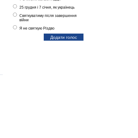
25 грудня і 7 січня, як українець
Святкуватиму після завершення
війни
Я не святкую Різдво