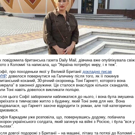
к повідомила британська газета Daily Mail, дівчина вже опублікувала свіж
ото з Коломиї та написала, що “Україна потребує миру, і я теж”.
офії, про походеньки якої у Великій Британії
докладно писав
УНР
, довелося повернутися на Галичину після того, як її покинув
ританський коханий, 30-річний охоронець Тоні Гарнетт, которого вона
викрала" в законної дружини. Це сталося внаслідок кількох скандалів,
оли Тоні навіть довелося викликати поліцію.
ісля цього Софії заборонили наближатися до нього, і вона була змушена
ереїхати в тимчасове житло з будинку, який Тоні зняв для них. Вона
подівалася, що Гарнетт захоче відродити їх роман, але той категорично
ідмовився.
офія Каркадим уже розповіла, що, повернувшись додому, побачила
охорон українського солдата, який загинув на війні з Росією, і була “вся у
льозах”.
ісля довгої подорожі з Британії – на машині, літаку та потязі до Коломиї 