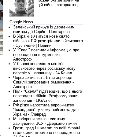
Кожен 5-й загиблий на
цій війні – закарпатець
Google News
Зеленський прибув із дводенним
візитом до Сербії - Політарена
В Україні з'явиться нове свято,
військові РФ розстріляли військового
- Суспільне | Новини
У "Скелі" пояснили інформацію про
переведення штурмовиків -
Апостроф
і
У Львові конфлікт з матір'ю
військового через російську мову
переріс у шарпанину - 24 Канал
Через активність Етни аеропорт
Сицилії запровадив обмеження -
Апостроф
Полк "Скеля" підтвердив, що з нього
переводять бійців. Розформування
заперечив - LIGA.net
РФ різко наростила виробництво
"Іскандерів": у чому небезпека для
України - Главред
Міноборони змінює систему
харчування ЗСУ - Дзеркало тижня
Грози, град і шквали: по всій Україні
оголосили штормове попередження -
–