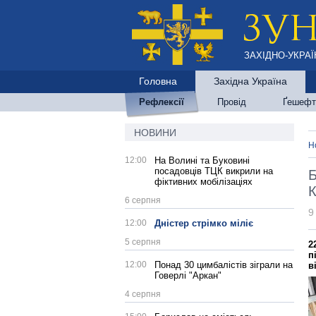
ЗАХІДНО-УКРАЇ
Головна
Західна Україна
Рефлексії
Провід
Ґешефт
НОВИНИ
Н
12:00
На Волині та Буковині
посадовців ТЦК викрили на
Б
фіктивних мобілізаціях
6 серпня
9
12:00
Дністер стрімко міліє
5 серпня
2
п
12:00
Понад 30 цимбалістів зіграли на
в
Говерлі "Аркан"
4 серпня