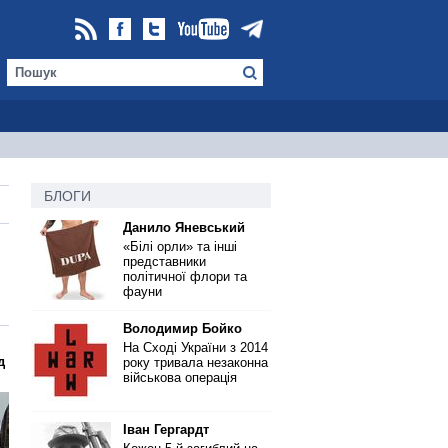
БЛОГИ
Данило Яневський
«Білі орли» та інші
представники
політичної флори та
фауни
Володимир Бойко
На Сході України з 2014
д
року тривала незаконна
військова операція
Іван Гергардт