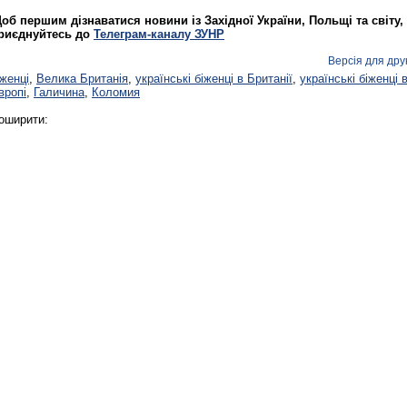
об першим дізнаватися новини із Західної України, Польщі та світу,
риєднуйтесь до
Телеграм-каналу ЗУНР
Реконструкція подій 1 листопад
Версія для дру
1918 року у Львові
іженці
,
Велика Британія
,
українські біженці в Британії
,
українські біженці 
вропі
,
Галичина
,
Коломия
оширити:
Спільний інформпростір Західно
України