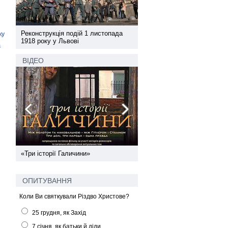
а
Реконструкція подій 1 листопада
Реконструкція подій 1 лис
ку
1918 року у Львові
1918 року у Львові
в
ВІДЕО
ї
«Три історії Галичини»
Спільний інформпростір За
України
ОПИТУВАННЯ
Коли Ви святкували Різдво Христове?
25 грудня, як Захід
7 січня, як батьки й діди