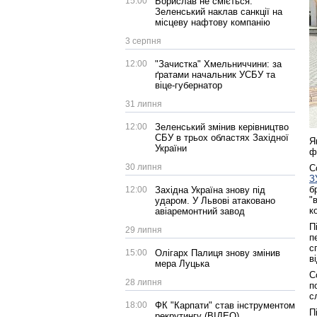
15:00
Борислав не сміється:
Зеленський наклав санкції на
місцеву нафтову компанію
3 серпня
12:00
"Зачистка" Хмельниччини: за
ґратами начальник УСБУ та
віце-губернатор
31 липня
12:00
Зеленський змінив керівництво
СБУ в трьох областях Західної
Я
України
ф
30 липня
С
З
б
12:00
Західна Україна знову під
"
ударом. У Львові атаковано
к
авіаремонтний завод
П
29 липня
п
с
15:00
Олігарх Палиця знову змінив
в
мера Луцька
С
28 липня
п
с
18:00
ФК "Карпати" став інструментом
П
рекрутингу (ВІДЕО)