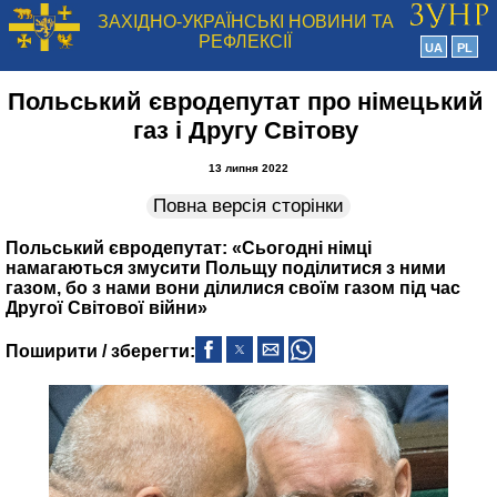
ЗАХІДНО-УКРАЇНСЬКІ НОВИНИ ТА
РЕФЛЕКСІЇ
UA
PL
Польський євродепутат про німецький
газ і Другу Світову
13 липня 2022
Повна версія сторінки
Польський євродепутат: «Сьогодні німці
намагаються змусити Польщу поділитися з ними
газом, бо з нами вони ділилися своїм газом під час
Другої Світової війни»
Поширити / зберегти: