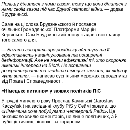
Польщу ділитися з ними газом, тому що вони ділилися з
нами своїм газом під час Другої світової війни,
— додав
Брудзиньскi.
Саме на ці слова Брудзиньского й послався
очільник Громадянської Платформи Марцін
Кервіньскі. Сам Брудзинський знову згадав свою заяву
того самого дня.
— Багато говорять про російську аґентуру та її
ефективність у маніпулюванні та поширенні
дезінформації. Але не менш ефективні ті, хто охороняє
німецькі інтереси на Віслі. Не встигнеш
розкритикувати та згадати німецькі злочини, як відразу
чути виття, —
написав суспільних мережах євродепутат
від Права і Справедливості.
«Німецьке питання» у заявах політиків ПіС
У грудні минулого року Ярослав Качиньскі (Jarosław
Kaczyński) на засіданні клубу PiS у Сеймі заявив, що
«Німеччина хоче побудувати Четвертий Рейх»
. Це
викликало хвилю коментарів, не лише політичних, а й
публіцістичних, рівнож і за кордоном.