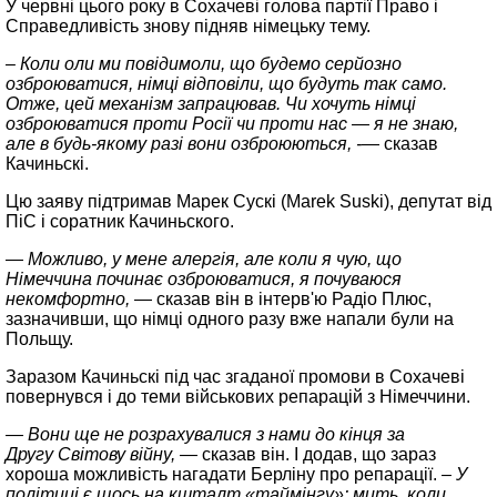
У червні цього року в Сохачеві голова партії Право і
Справедливість знову підняв німецьку тему.
– Коли оли ми повідимоли, що будемо серйозно
озброюватися, німці відповіли, що будуть так само.
Отже, цей механізм запрацював. Чи хочуть німці
озброюватися проти Росії чи проти нас — я не знаю,
але в будь-якому разі вони озброюються, -
— сказав
Качиньскі.
Цю заяву підтримав Марек Сускі (Marek Suski), депутат від
ПіС і соратник Качиньского.
— Можливо, у мене алергія, але коли я чую, що
Німеччина починає озброюватися, я почуваюся
некомфортно,
— сказав він в інтерв'ю Радіо Плюс,
зазначивши, що німці одного разу вже напали були на
Польщу.
Заразом Качиньскі під час згаданої промови в Сохачеві
повернувся і до теми військових репарацій з Німеччини.
— Вони ще не розрахувалися з нами до кінця за
Другу Світову війну,
— сказав він. І додав, що зараз
хороша можливість нагадати Берліну про репарації.
– У
політиці є щось на кшталт «таймінгу»: мить, коли