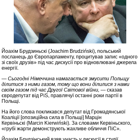
Йоахім Брудзиньскі (Joachim Brudziński), польський
посланець до Європарламенту, процитував запис «одного
зі своїх друзів» під час дискусії про відновлювані джерела
енергії.
— Сьогодні Німеччина намагається змусити Польщу
ділитися з ними газом, тому що вони ділилися з нами
своїм газом під час Другої Світової війни,
— сказав
євродепутат від PiS, правлячуї останні роки партії в
Польщі.
На його слова покликався депутат від Громадянської
Коаліції [опозиційна сила в Польщі] Марцін
Кервіньскі (Marcin Kierwiński). За словами Кервіньского,
«грубі жарти демонструють жахливе обличчя ПіС».
Йоахім Брудзінський взяв участь у дискусії в студії