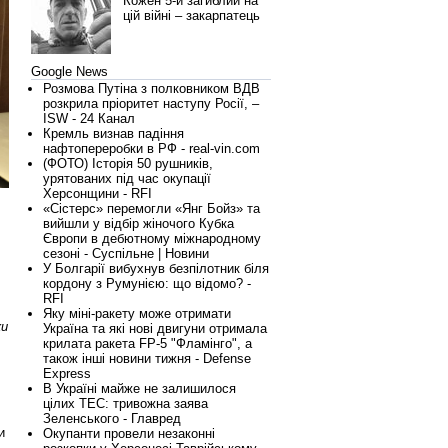
Кожен 5-й загиблий на
цій війні – закарпатець
Google News
Розмова Путіна з полковником ВДВ
розкрила пріоритет наступу Росії, –
ISW - 24 Канал
Кремль визнав падіння
нафтопереробки в РФ - real-vin.com
(ФОТО) Історія 50 рушників,
урятованих під час окупації
Херсонщини - RFI
«Сістерс» перемогли «Янг Бойз» та
вийшли у відбір жіночого Кубка
Європи в дебютному міжнародному
сезоні - Суспільне | Новини
У Болгарії вибухнув безпілотник біля
кордону з Румунією: що відомо? -
RFI
Яку міні-ракету може отримати
ки
Україна та які нові двигуни отримала
крилата ракета FP-5 "Фламінго", а
також інші новини тижня - Defense
Express
В Україні майже не залишилося
цілих ТЕС: тривожна заява
Зеленського - Главред
и
Окупанти провели незаконні