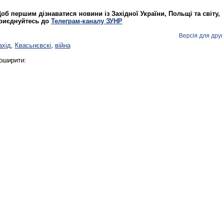
об першим дізнаватися новини із Західної України, Польщі та світу,
риєднуйтесь до
Телеграм-каналу ЗУНР
Версія для дру
ахід
,
Квасьнєвскі
,
війна
Реконструкція подій 1 листопад
оширити:
1918 року у Львові
Спільний інформпростір Західно
України