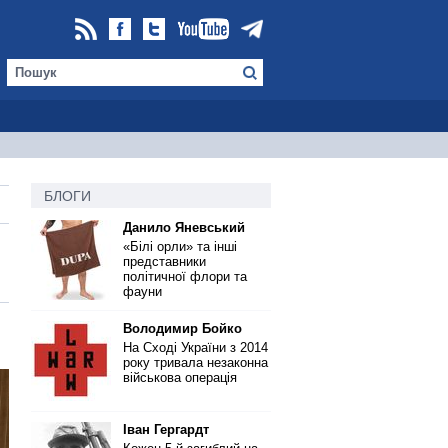
БЛОГИ
Данило Яневський
«Білі орли» та інші
представники
політичної флори та
фауни
Володимир Бойко
На Сході України з 2014
року тривала незаконна
військова операція
Іван Гергардт