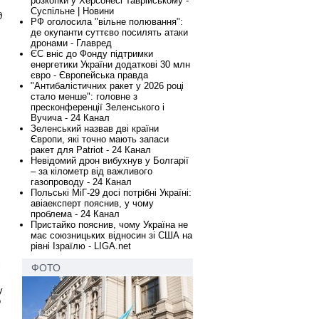
розкопки у Херсонесі Таврійському -
Суспільне | Новини
д
РФ оголосила "вільне полювання":
де окупанти суттєво посилять атаки
дронами - Главред
ЄС вніс до Фонду підтримки
енергетики України додаткові 30 млн
євро - Європейська правда
"Антибалістичних ракет у 2026 році
стало менше": головне з
пресконференції Зеленського і
Вучича - 24 Канал
Зеленський назвав дві країни
Європи, які точно мають запаси
ракет для Patriot - 24 Канал
Невідомий дрон вибухнув у Болгарії
– за кілометр від важливого
газопроводу - 24 Канал
Польські МіГ-29 досі потрібні Україні:
авіаексперт пояснив, у чому
проблема - 24 Канал
Пристайко пояснив, чому Україна не
має союзницьких відносин зі США на
рівні Ізраїлю - LIGA.net
і
ФОТО
у
о