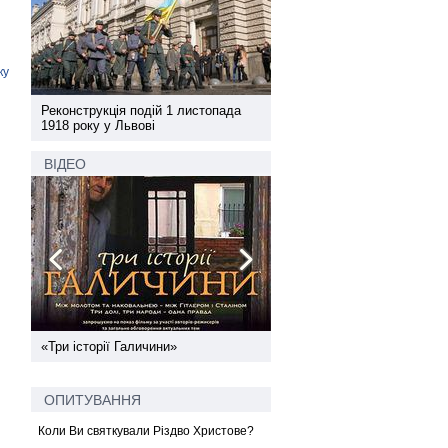
ку
а
Реконструкція подій 1 листопада
Реконструкція подій 1 лис
1918 року у Львові
1918 року у Львові
ВІДЕО
ї
«Три історії Галичини»
Спільний інформпростір За
України
ОПИТУВАННЯ
Коли Ви святкували Різдво Христове?