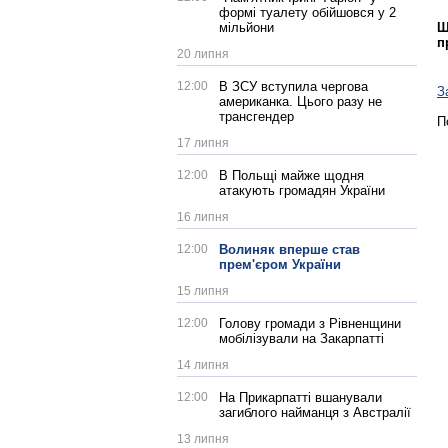
формі туалету обійшовся у 2
мільйони
Щ
п
20 липня
12:00
В ЗСУ вступила чергова
З
американка. Цього разу не
трансгендер
П
17 липня
12:00
В Польщі майже щодня
атакують громадян України
16 липня
12:00
Волиняк вперше став
прем'єром України
15 липня
12:00
Голову громади з Рівненщини
мобілізували на Закарпатті
14 липня
12:00
На Прикарпатті вшанували
загиблого найманця з Австралії
13 липня