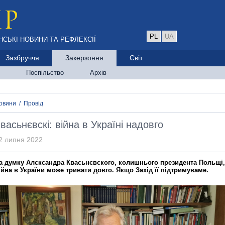
PL
UA
НСЬКІ НОВИНИ ТА РЕФЛЕКСІЇ
Зазбруччя
Закерзоння
Світ
Поспільство
Архів
овини
/
Провід
васьнєвскі: війна в Україні надовго
2 липня 2022
а думку Алєксандра Квасьнєвского, колишнього президента Польщі,
ійна в України може тривати довго. Якщо Захід її підтримуваме.