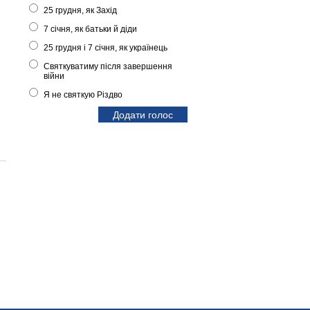
25 грудня, як Захід
7 січня, як батьки й діди
25 грудня і 7 січня, як українець
Святкуватиму після завершення
війни
Я не святкую Різдво