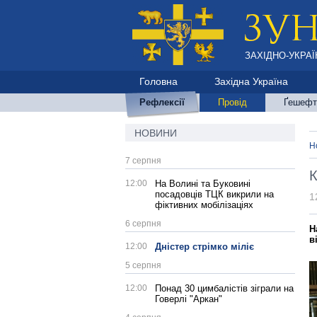
ЗАХІДНО-УКРАЇ
Головна
Західна Україна
Рефлексії
Провід
Ґешефт
НОВИНИ
Н
7 серпня
К
12:00
На Волині та Буковині
посадовців ТЦК викрили на
1
фіктивних мобілізаціях
6 серпня
Н
в
12:00
Дністер стрімко міліє
5 серпня
12:00
Понад 30 цимбалістів зіграли на
Говерлі "Аркан"