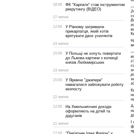
18:00
ФК "Карпати" став інструментом
—
рекрутингу (ВІДЕО)
2
с
27 липня
В
г
12:00
У Рівному затримали
в
прикарпатця, який хотів
К
врятувати двох ухилянтів
Н
24 липня
м
—
15:00
У Польщі не хочуть повертати
в
до Львова картини з колекції
з
князів Любомирських
с
з
23 липня
р
з
15:00
У Яремче "джипери"
з
намагалися заблокувати роботу
екопосту
К
н
22 липня
н
А
12:00
На Хмельниччині доходи
н
оформляють на дітей та
д
дідуганів
І
21 липня
ф
п
12:00
"Пам'ятник Ірині Фаріон" у