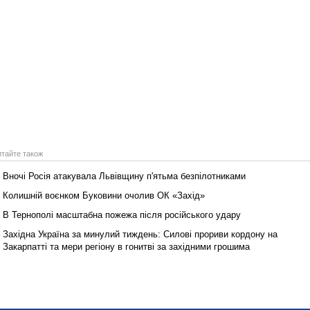
итайте також
Вночі Росія атакувала Львівщину п'ятьма безпілотниками
Колишній воєнком Буковини очолив ОК «Захід»
В Тернополі масштабна пожежа після російського удару
Західна Україна за минулий тиждень: Силові прориви кордону на
Закарпатті та мери регіону в гонитві за західними грошима