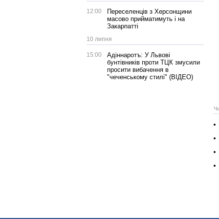
12:00
Переселенців з Херсонщини
масово прийматимуть і на
Закарпатті
10 липня
15:00
Адіннаротъ: У Львові
бунтівників проти ТЦК змусили
просити вибачення в
"чеченському стилі" (ВІДЕО)
Ч