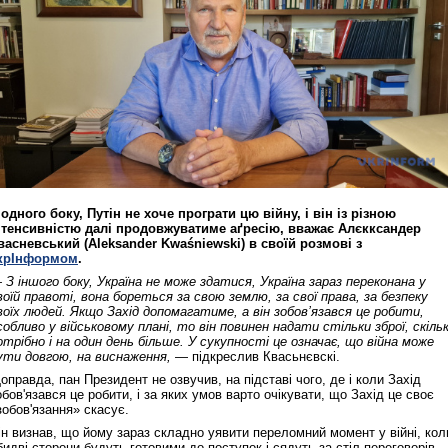
 одного боку, Путін не хоче програти цю війну, і він із різною
нтенсивністю далі продовжуватиме аґресію, вважає Алєкксандер
васневський (Aleksander Kwaśniewski) в своїй розмові з
крІнформом
.
 З іншого боку, Україна не може здатися, Україна зараз переконана у
воїй правоті, вона бореться за свою землю, за свої права, за безпеку
воїх людей. Якщо Захід допомагатиме, а він зобов’язався це робити,
собливо у військовому плані, то він повинен надати стільки зброї, скіль
отрібно і на один день більше. У сукупності це означає, що війна може
ути довгою, на виснаження,
— підкреслив Квасьнєвскі.
оправда, пан Президент не озвучив, на підставі чого, де і коли Захід
обов'язався це робити, і за яких умов варто очікувати, що Захід це своє
зобов'язання» скасує.
ін визнав, що йому зараз складно уявити переломний момент у війні, кол
бидві сторони будуть готовими до поступок і сядуть за стіл переговорів.