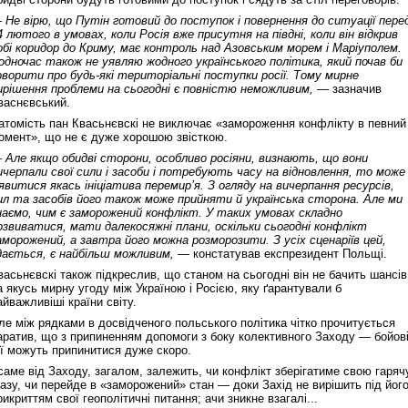
 Не вірю, що Путін готовий до поступок і повернення до ситуації пере
4 лютого в умовах, коли Росія вже присутня на півдні, коли він відкрив
обі коридор до Криму, має контроль над Азовським морем і Маріуполем.
одночас також не уявляю жодного українського політика, який почав би
оворити про будь-які територіальні поступки росії. Тому мирне
ирішення проблеми на сьогодні є повністю неможливим,
— зазначив
васнєвський.
атомість пан Квасьнєвскі не виключає «замороження конфлікту в певний
омент», що не є дуже хорошою звісткою.
 Але якщо обидві сторони, особливо росіяни, визнають, що вони
ичерпали свої сили і засоби і потребують часу на відновлення, то може
’явитися якась ініціатива перемир’я. З огляду на вичерпання ресурсів,
ил та засобів його також може прийняти й українська сторона. Але ми
наємо, чим є заморожений конфлікт. У таких умовах складно
озвиватися, мати далекосяжні плани, оскільки сьогодні конфлікт
аморожений, а завтра його можна розморозити. З усіх сценаріїв цей,
дається, є найбільш можливим,
— констатував експрезидент Польщі.
васьнєвскі також підкреслив, що станом на сьогодні він не бачить шансів
а якусь мирну угоду між Україною і Росією, яку ґарантували б
айважливіші країни світу.
ле між рядками в досвідченого польського політика чітко прочитується
аратив, що з припиненням допомоги з боку колективного Заходу — бойов
ії можуть припинитися дуже скоро.
 саме від Заходу, загалом, залежить, чи конфлікт зберігатиме свою гаряч
азу, чи перейде в «заморожений» стан — доки Захід не вирішить під йог
рикриттям свої геополітичні питання; ачи зникне взагалі...