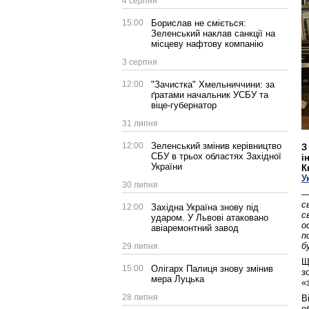
4 серпня
15:00
Борислав не сміється:
Зеленський наклав санкції на
місцеву нафтову компанію
3 серпня
12:00
"Зачистка" Хмельниччини: за
ґратами начальник УСБУ та
віце-губернатор
31 липня
12:00
Зеленський змінив керівництво
З
СБУ в трьох областях Західної
і
України
К
У
30 липня
—
с
12:00
Західна Україна знову під
с
ударом. У Львові атаковано
о
авіаремонтний завод
п
б
29 липня
Щ
15:00
Олігарх Палиця знову змінив
з
мера Луцька
«
28 липня
В
о