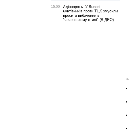
15:00
Адіннаротъ: У Львові
бунтівників проти ТЦК змусили
просити вибачення в
"чеченському стилі" (ВІДЕО)
Ч