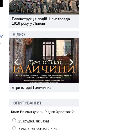
а
Реконструкція подій 1 листопада
Реконструкція подій 1 лис
1918 року у Львові
1918 року у Львові
ВІДЕО
ку
д
ї
«Три історії Галичини»
Спільний інформпростір За
України
ОПИТУВАННЯ
Коли Ви святкували Різдво Христове?
25 грудня, як Захід
7 січня, як батьки й діди