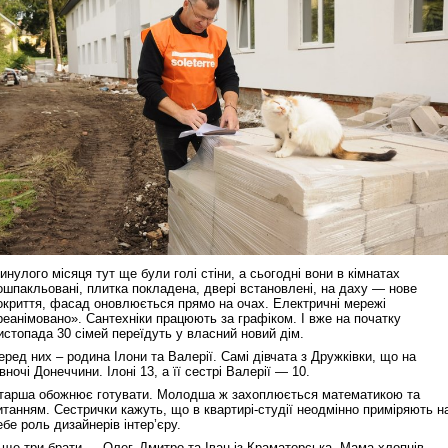
инулого місяця тут ще були голі стіни, а сьогодні вони в кімнатах
ошпакльовані, плитка покладена, двері встановлені, на даху — нове
окриття, фасад оновлюється прямо на очах. Електричні мережі
реанімовано». Сантехніки працюють за графіком. І вже на початку
истопада 30 сімей переїдуть у власний новий дім.
еред них – родина Ілони та Валерії. Самі дівчата з Дружківки, що на
івночі Донеччини. Ілоні 13, а її сестрі Валерії — 10.
тарша обожнює готувати. Молодша ж захоплюється математикою та
итанням. Сестрички кажуть, що в квартирі-студії неодмінно приміряють н
ебе роль дизайнерів інтер’єру.
 ще три брати — Олег, Дмитро та Іван із Краматорська. Мама хлопців