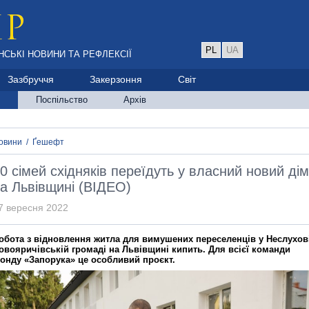
PL
UA
НСЬКІ НОВИНИ ТА РЕФЛЕКСІЇ
Зазбруччя
Закерзоння
Світ
Поспільство
Архів
овини
/
Ґешефт
0 сімей східняків переїдуть у власний новий дім
а Львівщині (ВІДЕО)
7 вересня 2022
обота з відновлення житла для вимушених переселенців у Неслухов
овояричівській громаді на Львівщині кипить. Для всієї команди
онду «Запорука» це особливий проєкт.