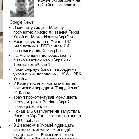
Кожен 5-й загиблий на
цій війні – закарпатець
Google News
Захиснику Андрію Марківу
посмертно присвоїли звання Героя
України - Межа. Новини України.
Росія запустила по Україні 147
безпілотників: ППО збила 114
повітряних цілей - np.pl.ua
На Рівненщині попрощалися із
п’ятьма захисниками України -
Телеканал «Рівне 1
Росія формує бойові підрозділи з
українських полонених, - ISW - РБК-
Україна
У Криму після нічної атаки палає
військовий аеродром "Гвардійське" -
24 Канал
Трамп прокоментував можливість
передачі ракет Patriot в Укра?... -
Громадське радіо
Понад 145 безпілотників запустила
Росія по Україні — як відпрацювала
ППО - uatv.ua
З 1 вересня в Україні підвищать
а
зарплати вчителям і стипендії
студентам, — Корецький - vgoru.