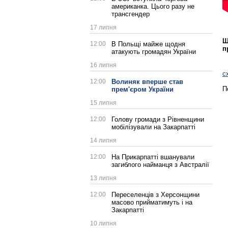
американка. Цього разу не
трансгендер
17 липня
Щ
12:00
В Польщі майже щодня
п
атакують громадян України
16 липня
с
12:00
Волиняк вперше став
П
прем'єром України
15 липня
12:00
Голову громади з Рівненщини
мобілізували на Закарпатті
14 липня
12:00
На Прикарпатті вшанували
загиблого найманця з Австралії
13 липня
12:00
Переселенців з Херсонщини
масово прийматимуть і на
Закарпатті
10 липня