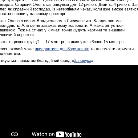
омерла. Старший Олег став опікуном для 12-річного Діми та 4-річного Ван
лег, як справжній господар, із нетерпінням чекає, коли вже зможе взятис
а хатні справи у власному просторі.
 пані Олена з сином Владиславом з Лисичанська. Владислав має
нвалідність. Але це не заважає йому малювати. А мама рятується
ишивкою. Тож на стінах у кімнаті точно будуть картини та вишивані
ушники й серветки.
артість реконструкції — 17 млн грн, з яких уже зібрано 15 млн грн.
ожен охочий може
приєднатися до збору коштів
та допомогти отримати
одинам дім.
пікується проєктом благодійний фонд «
Запорука
».