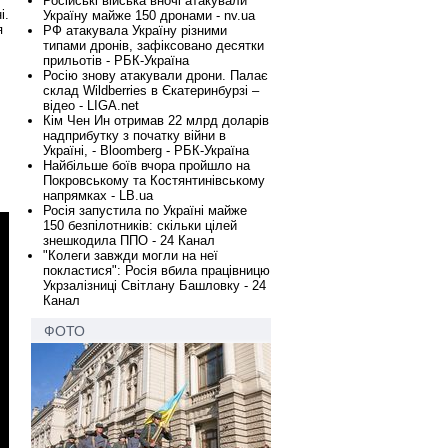
Російські війська вночі атакували
і.
Україну майже 150 дронами - nv.ua
я
РФ атакувала Україну різними
типами дронів, зафіксовано десятки
прильотів - РБК-Україна
Росію знову атакували дрони. Палає
склад Wildberries в Єкатеринбурзі –
відео - LIGA.net
Кім Чен Ин отримав 22 млрд доларів
надприбутку з початку війни в
Україні, - Bloomberg - РБК-Україна
Найбільше боїв вчора пройшло на
Покровському та Костянтинівському
напрямках - LB.ua
Росія запустила по Україні майже
150 безпілотників: скільки цілей
знешкодила ППО - 24 Канал
"Колеги завжди могли на неї
покластися": Росія вбила працівницю
Укрзалізниці Світлану Башловку - 24
Канал
ФОТО