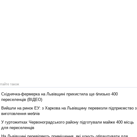
итайте також
Східнячка‑фермерка на Львівщині прихистила ще близько 400
переселенців (ВІДЕО)
Вийшли на ринок ЕУ: з Харкова на Львівщину перевезли підприємство з
виготовлення меблів
У гуртожитках Червоноградського району підготували майже 400 місць
для переселенців
На Львівщині перевіряють приміщення, які хочуть облаштувати для