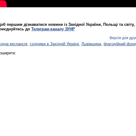
Реконструкція подій 1 листопад
об першим дізнаватися новини із Західної України, Польщі та світу,
1918 року у Львові
риєднуйтесь до
Телеграм-каналу ЗУНР
Версія для дру
хідна експансія
,
східняки в Західній Україні
,
Львівщина
,
благодійний фон
оширити:
Спільний інформпростір Західно
України