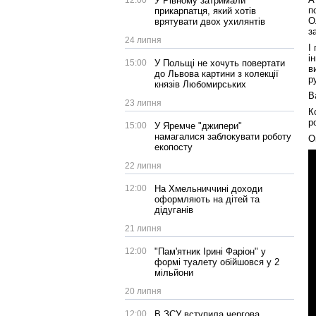
12:00
У Рівному затримали
п
прикарпатця, який хотів
О
врятувати двох ухилянтів
з
24 липня
І
і
15:00
У Польщі не хочуть повертати
в
до Львова картини з колекції
р
князів Любомирських
В
23 липня
К
р
15:00
У Яремче "джипери"
намагалися заблокувати роботу
О
екопосту
22 липня
12:00
На Хмельниччині доходи
оформляють на дітей та
дідуганів
21 липня
12:00
"Пам'ятник Ірині Фаріон" у
формі туалету обійшовся у 2
мільйони
20 липня
12:00
В ЗСУ вступила чергова