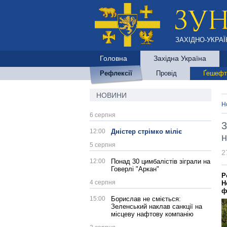
ЗАХІДНО-УКРАЇ
Головна
Західна Україна
Рефлексії
Провід
Ґешефт
НОВИНИ
Н
6 серпня
3
12:00
Дністер стрімко міліє
н
5 серпня
2
12:00
Понад 30 цимбалістів зіграли на
Говерлі "Аркан"
Р
4 серпня
Н
ф
15:00
Борислав не сміється:
Зеленський наклав санкції на
місцеву нафтову компанію