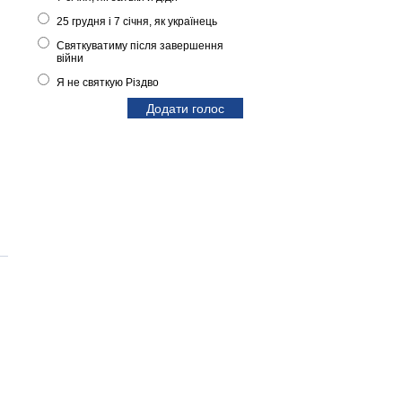
25 грудня і 7 січня, як українець
Святкуватиму після завершення
війни
Я не святкую Різдво