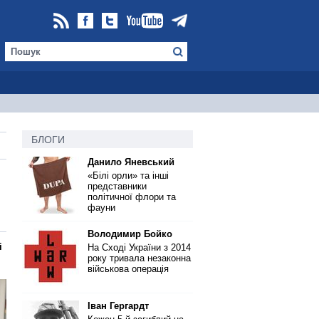
БЛОГИ
Данило Яневський
«Білі орли» та інші
представники
політичної флори та
фауни
Володимир Бойко
і
На Сході України з 2014
року тривала незаконна
військова операція
Іван Гергардт