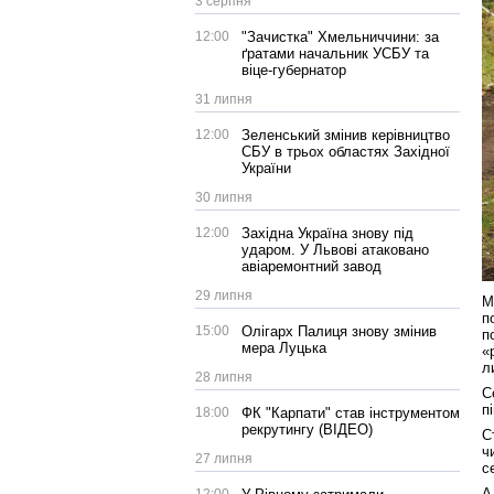
3 серпня
12:00
"Зачистка" Хмельниччини: за
ґратами начальник УСБУ та
віце-губернатор
31 липня
12:00
Зеленський змінив керівництво
СБУ в трьох областях Західної
України
30 липня
12:00
Західна Україна знову під
ударом. У Львові атаковано
авіаремонтний завод
29 липня
М
п
15:00
Олігарх Палиця знову змінив
п
мера Луцька
«
л
28 липня
С
п
18:00
ФК "Карпати" став інструментом
рекрутингу (ВІДЕО)
С
ч
27 липня
с
А