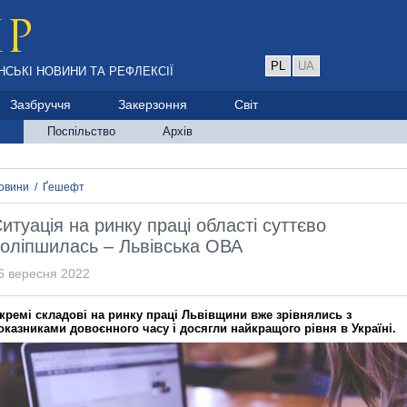
PL
UA
НСЬКІ НОВИНИ ТА РЕФЛЕКСІЇ
Зазбруччя
Закерзоння
Світ
Поспільство
Архів
овини
/
Ґешефт
итуація на ринку праці області суттєво
оліпшилась – Львівська ОВА
6 вересня 2022
кремі складові на ринку праці Львівщини вже зрівнялись з
оказниками довоєнного часу і досягли найкращого рівня в Україні.