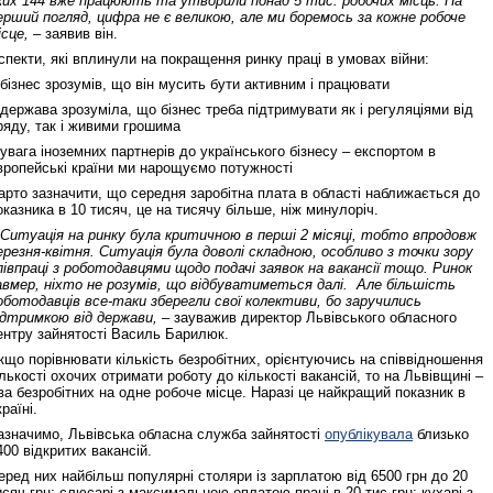
ких 144 вже працюють та утворили понад 5 тис. робочих місць. На
ерший погляд, цифра не є великою, але ми боремось за кожне робоче
ісце, –
заявив він.
спекти, які вплинули на покращення ринку праці в умовах війни:
 бізнес зрозумів, що він мусить бути активним і працювати
 держава зрозуміла, що бізнес треба підтримувати як і регуляціями від
ряду, так і живими грошима
 увага іноземних партнерів до українського бізнесу – експортом в
вропейські країни ми нарощуємо потужності
арто зазначити, що середня заробітна плата в області наближається до
оказника в 10 тисяч, це на тисячу більше, ніж минулоріч.
 Ситуація на ринку була критичною в перші 2 місяці, тобто впродовж
ерезня-квітня. Ситуація була доволі складною, особливо з точки зору
півпраці з роботодавцями щодо подачі заявок на вакансії тощо. Ринок
авмер, ніхто не розумів, що відбуватиметься далі. Але більшість
оботодавців все-таки зберегли свої колективи, бо заручились
ідтримкою від держави, –
зауважив директор Львівського обласного
ентру зайнятості Василь Барилюк.
кщо порівнювати кількість безробітних, орієнтуючись на співвідношення
ількості охочих отримати роботу до кількості вакансій, то на Львівщині –
ва безробітних на одне робоче місце. Наразі це найкращий показник в
країні.
азначимо, Львівська обласна служба зайнятості
опублікувала
близько
400 відкритих вакансій.
еред них найбільш популярні столяри із зарплатою від 6500 грн до 20
исяч грн; слюсарі з максимальною оплатою праці в 20 тис грн; кухарі з