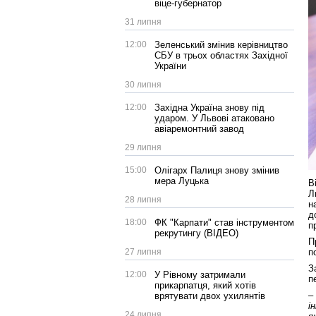
віце-губернатор
31 липня
12:00
Зеленський змінив керівництво
СБУ в трьох областях Західної
України
30 липня
12:00
Західна Україна знову під
ударом. У Львові атаковано
авіаремонтний завод
29 липня
15:00
Олігарх Палиця знову змінив
мера Луцька
В
Л
28 липня
н
д
18:00
ФК "Карпати" став інструментом
п
рекрутингу (ВІДЕО)
П
п
27 липня
З
12:00
У Рівному затримали
п
прикарпатця, який хотів
–
врятувати двох ухилянтів
і
24 липня