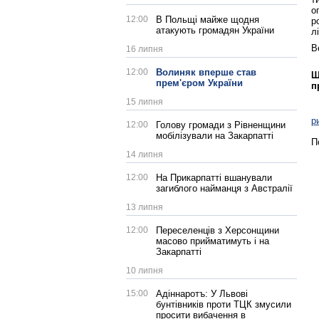
о
12:00
В Польщі майже щодня
р
атакують громадян України
л
В
16 липня
12:00
Волиняк вперше став
Щ
прем'єром України
п
15 липня
р
12:00
Голову громади з Рівненщини
мобілізували на Закарпатті
П
14 липня
12:00
На Прикарпатті вшанували
загиблого найманця з Австралії
13 липня
12:00
Переселенців з Херсонщини
масово прийматимуть і на
Закарпатті
10 липня
15:00
Адіннаротъ: У Львові
бунтівників проти ТЦК змусили
просити вибачення в