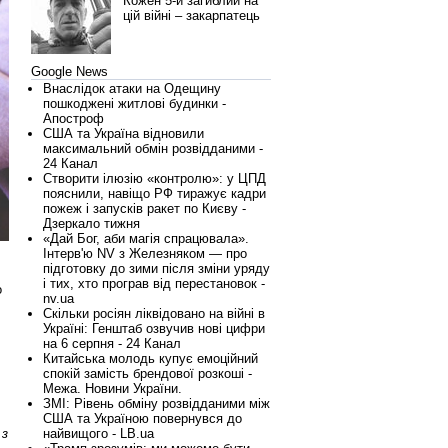
Кожен 5-й загиблий на
цій війні – закарпатець
Google News
Внаслідок атаки на Одещину
пошкоджені житлові будинки -
Апостроф
США та Україна відновили
максимальний обмін розвідданими -
24 Канал
Створити ілюзію «контролю»: у ЦПД
пояснили, навіщо РФ тиражує кадри
пожеж і запусків ракет по Києву -
Дзеркало тижня
«Дай Бог, аби магія спрацювала».
Інтерв'ю NV з Железняком — про
підготовку до зими після зміни уряду
і тих, хто програв від перестановок -
о
nv.ua
Скільки росіян ліквідовано на війні в
Україні: Генштаб озвучив нові цифри
на 6 серпня - 24 Канал
Китайська молодь купує емоційний
спокій замість брендової розкоші -
Межа. Новини України.
ЗМІ: Рівень обміну розвідданими між
США та Україною повернувся до
 з
найвищого - LB.ua