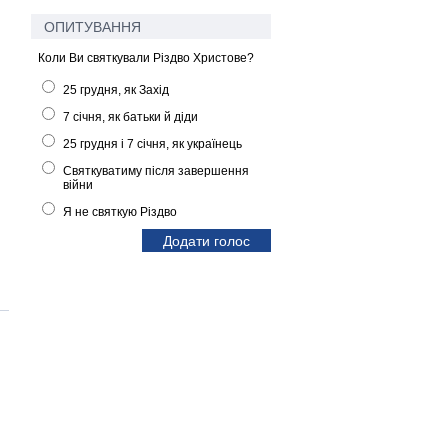
ОПИТУВАННЯ
Коли Ви святкували Різдво Христове?
25 грудня, як Захід
7 січня, як батьки й діди
25 грудня і 7 січня, як українець
Святкуватиму після завершення
війни
Я не святкую Різдво