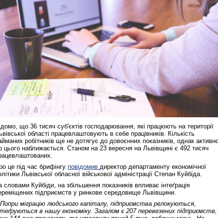
ідомо, що 36 тисяч суб'єктів господарювання, які працюють на території
ьвівської області працевлаштовують в себе працівників. Кількість
айманих робітників ще не дотягує до довоєнних показників, однак активн
о цього наближається. Станом на 23 вересня на Львівщині є 492 тисяч
рацевлаштованих.
ро це під час брифінгу
повідомив
директор департаменту економічної
олітики Львівської обласної військової адміністрації Степан Куйбіда.
а словами Куйбіди, на збільшення показників впливає інтеґрація
ереміщених підприємств у ринкове середовище Львівщини.
 Попри міграцію людського капіталу, підприємства релокуються,
нтеґруються в нашу економіку. Загалом є 207 перевезених підприємств,