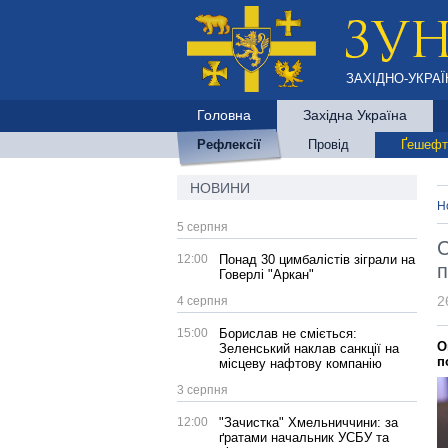
ЗАХІДНО-УКРАЇ
Головна
Західна Україна
Рефлексії
Провід
Ґешефт
НОВИНИ
Н
5 серпня
С
12:00
Понад 30 цимбалістів зіграли на
п
Говерлі "Аркан"
2
4 серпня
15:00
Борислав не сміється:
О
Зеленський наклав санкції на
п
місцеву нафтову компанію
3 серпня
12:00
"Зачистка" Хмельниччини: за
ґратами начальник УСБУ та