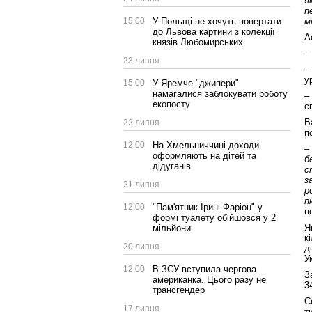
я
п
м
15:00
У Польщі не хочуть повертати
до Львова картини з колекції
А
князів Любомирських
–
23 липня
–
у
15:00
У Яремче "джипери"
намагалися заблокувати роботу
–
екопосту
є
В
22 липня
п
12:00
На Хмельниччині доходи
–
оформляють на дітей та
б
дідуганів
с
з
21 липня
р
п
12:00
"Пам'ятник Ірині Фаріон" у
ц
формі туалету обійшовся у 2
Я
мільйони
к
20 липня
д
У
12:00
В ЗСУ вступила чергова
З
американка. Цього разу не
3
трансгендер
С
17 липня
т