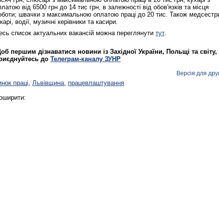
платою від 6500 грн до 14 тис грн, в залежності від обов'язків та місця
оботи; швачки з максимальною оплатою праці до 20 тис. Також медсестр
ікарі, водії, музичні керівники та касири.
есь список актуальних вакансій можна переглянути
тут
.
об першим дізнаватися новини із Західної України, Польщі та світу,
риєднуйтесь до
Телеграм-каналу ЗУНР
Версія для дру
инок праці
,
Львівщина
,
працевлаштування
Реконструкція подій 1 листопад
оширити:
1918 року у Львові
Спільний інформпростір Західно
України