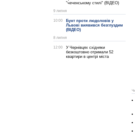
"чеченському стилі" (ВІДЕО)
9 липня
10:00
Бунт проти людоловів у
Львові виявився безглуздим
(ВІДЕО)
8 липня
12:00
У Чернівцях східняки
безкоштовно отримали 52
квартири в центрі міста
Ч