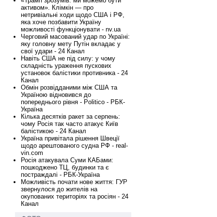
«Трамп зрозумів: ми можемо бути
активом». Клімкін — про
нетривіальні ходи щодо США і РФ,
яка хоче позбавити Україну
можливості функціонувати - nv.ua
Черговий масований удар по Україні:
яку головну мету Путін вкладає у
свої удари - 24 Канал
Навіть США не під силу: у чому
складність ураження пускових
установок балістики противника - 24
Канал
Обмін розвідданими між США та
Україною відновився до
попереднього рівня - Politico - РБК-
Україна
Кілька десятків ракет за серпень:
чому Росія так часто атакує Київ
балістикою - 24 Канал
Україна привітала рішення Швеції
щодо арештованого судна РФ - real-
vin.com
Росія атакувала Суми КАБами:
пошкоджено ТЦ, будинки та є
постраждалі - РБК-Україна
Можливість почати нове життя: ГУР
звернулося до жителів на
окупованих територіях та росіян - 24
Канал