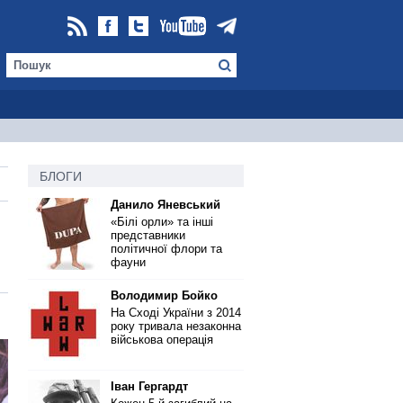
БЛОГИ
Данило Яневський
«Білі орли» та інші
представники
політичної флори та
фауни
Володимир Бойко
На Сході України з 2014
року тривала незаконна
військова операція
Іван Гергардт