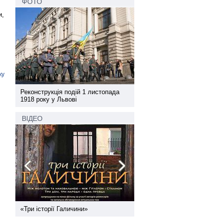
ФОТО
и,
ку
а
Реконструкція подій 1 листопада
Реконструкція подій 1 лис
1918 року у Львові
1918 року у Львові
ВІДЕО
ї
«Три історії Галичини»
Спільний інформпростір За
України