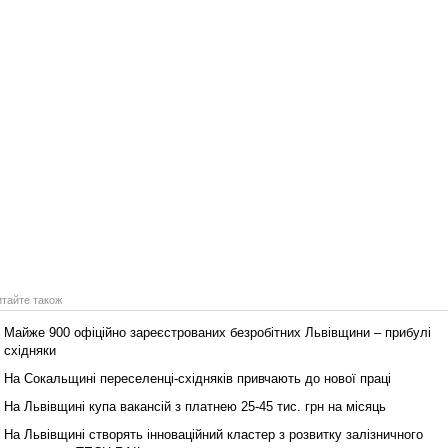
итайте також
Майже 900 офіційно зареєстрованих безробітних Львівщини – прибулі
східняки
На Сокальщині переселенці‑східняків привчають до нової праці
На Львівщині купа вакансій з платнею 25‑45 тис. грн на місяць
На Львівщині створять інноваційний кластер з розвитку залізничного