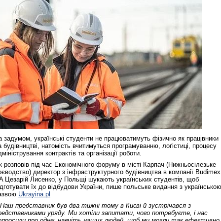
а задумом, українські студенти не працюватимуть фізично як працівники
а будівництві, натомість вчитимуться програмуванню, лоґістиці, процесу
дміністрування контрактів та організації роботи.
к розповів під час Економічного форуму в місті Карпач (Нижньосілезьке
оєводство) директор з інфраструктурного будівництва в компанії Budimex
A Цезарій Лисенко, у Польщі шукають українських студентів, щоб
ідготувати їх до відбудови України, пише польське видання з українсько
азвою
Ukrayina.pl
 Наш представник був два тижні тому в Києві й зустрічався з
редставниками уряду. Ми хотіли запитати, чого потребуєте, і нас
опросили про одне: навчіть наших людей, щоб ми могли так ефективно