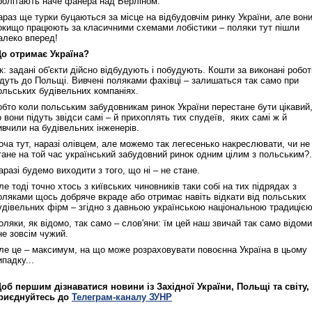
ролітають наче фанера над Берліном.
араз ще турки буцаються за місце на відбудовчім ринку України, але вон
окищо працюють за класичними схемами лобістики – поляки тут пішли
алеко вперед!
о отримає Україна?
к: задані об'єкти дійсно відбудують і побудують. Кошти за виконані робот
ідуть до Польщі. Вивчені поляками фахівці – залишаться так само при
ольських будівельних компаніях.
обто коли польським забудовникам ринок України перестане бути цікавий
о вони підуть звідси самі – й прихоплять тих спудеїв, яких самі ж й
ивчили на будівельних інженерів.
оча тут, наразі олівцем, але можемо так легесенько накреслювати, чи не
тане на той час український забудовний ринок одним цілим з польським?.
аразі будемо виходити з того, що ні – не стане.
ле тоді точно хтось з київських чиновників таки собі на тих підрядах з
оляками щось добряче вкраде або отримає навіть відкати від польських
удівельних фірм – згідно з давньою українською національною традицією
оляки, як відомо, так само – слов'яни: їм цей наш звичай так само відом
 не зовсім чужий.
ле це – максимум, на що може розраховувати повоєнна Україна в цьому
ипадку...
об першим дізнаватися новини із Західної України, Польщі та світу,
риєднуйтесь до
Телеграм-каналу ЗУНР