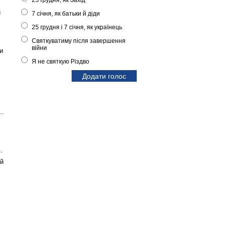
25 грудня, як Захід
и
7 січня, як батьки й діди
25 грудня і 7 січня, як українець
Святкуватиму після завершення
війни
и
Я не святкую Різдво
,
..
.
ий