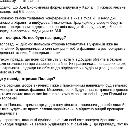
ялостоку,
— сказав він.
одамо, що 31-й Економічний форум відбувся у Карпачі (Нижньосілезьке
оєводство) 6‑9 вересня.
оловною темою триденної конференції є війна в Україні, її наслідки,
опомога Україні та відбудова її економіки. Традиційно у форумі беруть
часть представники державних органів влади, бізнесу, науки, оборони,
Реконструкція подій 1 листопад
порту, енергетики, медицини та ЗМІ.
1918 року у Львові
е – офіціоз. Як все буде насправді?
асправді ж, дійсно: польська сторона готуватиме з українців вже не
вичайних будівельників, а сині комірці – тобто фахівців та розпорядників
ередньої та вищої середньої ланки.
 також правда, що вони братимуть участь у відбудові об'єктів в Україні
ісля оголошення про завершення війни. Як працівники... польських фірм,
кі отримають підряди на об'єкти до відбудови чи будівництва цілковито
ових об'єктів.
о у висліді отримає Польща?
она отримає добре вивчених і вже з практичними навичками будівельних
нженерів та інших фахівців. Можливо, вони будуть навіть трішечки дешев
а таких самих польських інженерів, хоча скоріш за всі ні – для Польщі це 
Спільний інформпростір Західно
е головне!
України
акож Польща отримає ще додаткову кількість лояльних до себе людей і
е вже будуть не прості селяни‑заробітчани, а відчутно вищий прошарок
пеціялістів.
у і зрештою, польські будівельні фірми собі вже наперед бронюють
ільярдні підряди на велике будівництво: ті самі німці, до прикладу, тут в