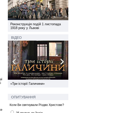
а
Реконструкція подій 1 листопада
Реконструкція подій 1 лис
1918 року у Львові
1918 року у Львові
ВІДЕО
ші
і
ї
«Три історії Галичини»
Спільний інформпростір За
України
ОПИТУВАННЯ
Коли Ви святкували Різдво Христове?
же