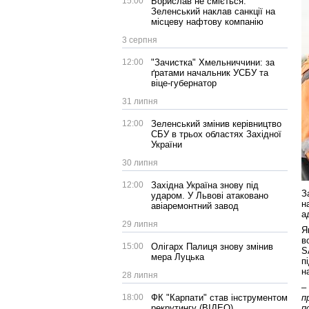
15:00
Борислав не сміється:
Зеленський наклав санкції на
місцеву нафтову компанію
3 серпня
12:00
"Зачистка" Хмельниччини: за
ґратами начальник УСБУ та
віце-губернатор
31 липня
12:00
Зеленський змінив керівництво
СБУ в трьох областях Західної
України
30 липня
12:00
Західна Україна знову під
З
ударом. У Львові атаковано
н
авіаремонтний завод
а
29 липня
Я
в
15:00
Олігарх Палиця знову змінив
S
мера Луцька
п
н
28 липня
–
18:00
ФК "Карпати" став інструментом
п
рекрутингу (ВІДЕО)
п