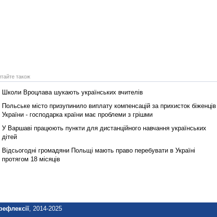
итайте також
Школи Вроцлава шукають українських вчителів
Польське місто призупинило виплату компенсацій за прихисток біженців
України ‑ господарка країни має проблеми з грішми
У Варшаві працюють пункти для дистанційного навчання українських
дітей
Відсьогодні громадяни Польщі мають право перебувати в Україні
протягом 18 місяців
рефлексії
, 2014-2025