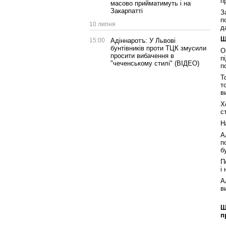
п
масово прийматимуть і на
Закарпатті
З
п
10 липня
д
Щ
15:00
Адіннаротъ: У Львові
бунтівників проти ТЦК змусили
О
просити вибачення в
п
"чеченському стилі" (ВІДЕО)
п
Т
т
в
Х
с
Н
А
п
б
П
і
А
в
Щ
п