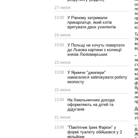
ш
27 липня
п
з
12:00
У Рівному затримали
п
прикарпатця, який хотів
і
врятувати двох ухилянтів
к
Т
24 липня
У
в
15:00
У Польщі не хочуть повертати
в
до Львова картини з колекції
князів Любомирських
–
я
23 липня
с
м
15:00
У Яремче "джипери"
к
намагалися заблокувати роботу
з
екопосту
ф
б
22 липня
а
н
12:00
На Хмельниччині доходи
п
оформляють на дітей та
Д
дідуганів
н
21 липня
з
–
12:00
"Пам'ятник Ірині Фаріон" у
В
формі туалету обійшовся у 2
Ж
мільйони