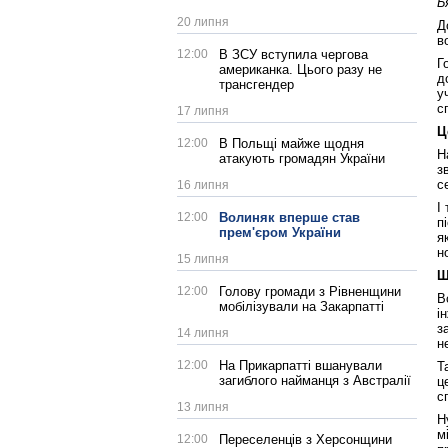
Б
20 липня
Д
в
12:00
В ЗСУ вступила чергова
Г
американка. Цього разу не
д
трансгендер
у
с
17 липня
Ц
12:00
В Польщі майже щодня
Н
атакують громадян України
з
с
16 липня
І
12:00
Волиняк вперше став
п
прем'єром України
я
н
15 липня
Щ
12:00
Голову громади з Рівненщини
В
мобілізували на Закарпатті
і
з
14 липня
н
12:00
На Прикарпатті вшанували
Т
загиблого найманця з Австралії
ц
с
13 липня
Н
м
12:00
Переселенців з Херсонщини