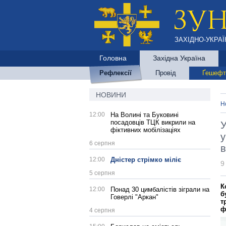
ЗАХІДНО-УКРАЇ
Головна
Західна Україна
Рефлексії
Провід
Ґешефт
НОВИНИ
Н
12:00
На Волині та Буковині
посадовців ТЦК викрили на
У
фіктивних мобілізаціях
у
6 серпня
в
12:00
Дністер стрімко міліє
9
5 серпня
К
12:00
Понад 30 цимбалістів зіграли на
б
Говерлі "Аркан"
т
ф
4 серпня