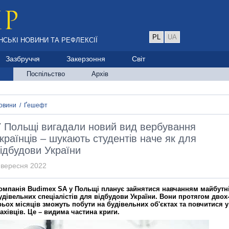
PL
UA
НСЬКІ НОВИНИ ТА РЕФЛЕКСІЇ
Зазбруччя
Закерзоння
Світ
Поспільство
Архів
овини
/
Ґешефт
 Польщі вигадали новий вид вербування
країнців – шукають студентів наче як для
ідбудови України
 вересня 2022
омпанія Budimex SA у Польщі планує зайнятися навчанням майбутн
удівельних спеціалістів для відбудови України. Вони протягом двох
рьох місяців зможуть побути на будівельних об'єктах та повчитися у
ахівців. Це – видима частина криги.