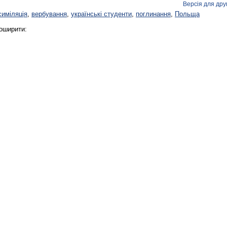
Версія для дру
симіляція
,
вербування
,
українські студенти
,
поглинання
,
Польща
оширити: