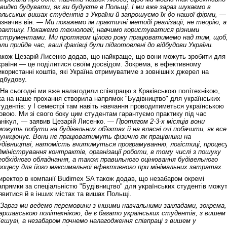
видко будувати, як ви будуєте в Польщі. І ми вже зараз шукаємо в
ольських вишах студентів з України й запрошуємо їх до нашої фірми, —
азначив він.
— Ми покажемо їм практичні методі реалізації, не теорію, а
рактику. Покажемо технології, навчимо користуватися різними
нструментами. Ми протягом цілого року працюватимемо над тим, щоб
оли прийде час, ваші фахівці були підготовлені до відбудови України.
акож Цезарій Лисенко додав, що найкраще, що вони можуть зробити для
країни — це поділитися своїм досвідом. Зокрема, в ефективному
икористанні коштів, які Україна отримуватиме з зовнішніх джерел на
ідбудову.
 На сьогодні ми вже налагодили співпрацю з Краківською політехнікою,
ка на наше прохання створила напрямок "Будівництво" для українських
тудентів: у І семестрі там навіть навчання проводитиметься українською
овою. Ми зі свого боку цим студентам гарантуємо практику під час
анікул, — заявив Цезарій Лисенко.
— Протягом 2-3-х місяців вони
можуть побути на будівельних об'єктах й на власні очі побачити, як все
ункціонує. Вони не працюватимуть фізично як працівники на
удівництві, натомість вчитимуться програмуванню, логістиці, процес
дміністрування контрактів, організації роботи, в тому числі з пошуку
еобхідного обладнання, а також правильного оцінювання будівельного
роцесу для його максимальної ефективного при мінімальних затратах.
иректор в компанії Budimex SA також додав, що незабаром окремі
апрямки за спеціальністю "Будівництво" для українських студентів можу
'явитися й в інших містах та вишах Польщі.
 Зараз ми ведемо перемовини з іншими навчальними закладами, зокрема,
аршавською політехнікою, де є багато українських студентів, з вишем
ешуві, а незабаром почнемо налагодження співпраці з вишем у