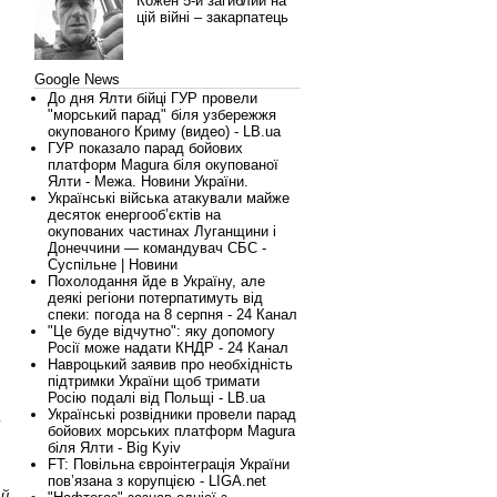
Кожен 5-й загиблий на
цій війні – закарпатець
Google News
До дня Ялти бійці ГУР провели
"морський парад" біля узбережжя
окупованого Криму (видео) - LB.ua
ГУР показало парад бойових
платформ Magura біля окупованої
Ялти - Межа. Новини України.
Українські війська атакували майже
десяток енергооб’єктів на
окупованих частинах Луганщини і
Донеччини — командувач СБС -
Суспільне | Новини
Похолодання йде в Україну, але
деякі регіони потерпатимуть від
спеки: погода на 8 серпня - 24 Канал
"Це буде відчутно": яку допомогу
Росії може надати КНДР - 24 Канал
Навроцький заявив про необхідність
підтримки України щоб тримати
Росію подалі від Польщі - LB.ua
Українські розвідники провели парад
ю
бойових морських платформ Magura
біля Ялти - Big Kyiv
FT: Повільна євроінтеграція України
пов’язана з корупцією - LIGA.net
 й