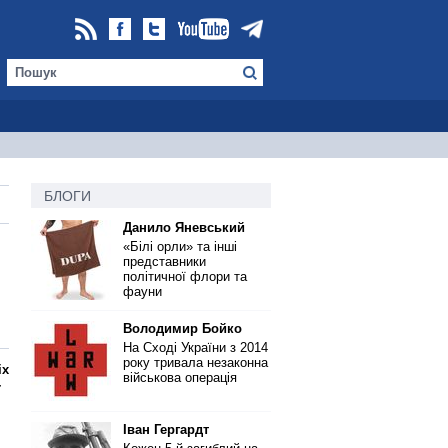
БЛОГИ
Данило Яневський
«Білі орли» та інші
представники
політичної флори та
фауни
Володимир Бойко
На Сході України з 2014
року тривала незаконна
іх
військова операція
-
Іван Гергардт