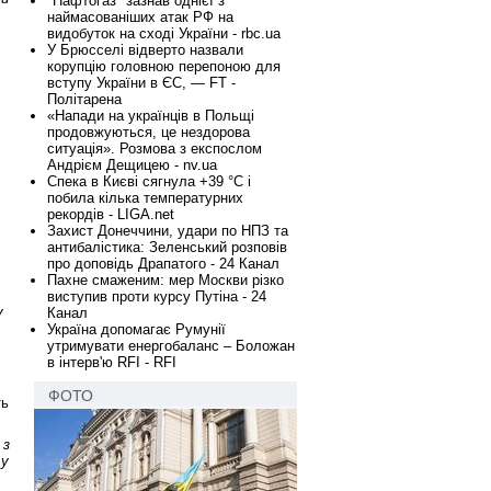
"Нафтогаз" зазнав однієї з
наймасованіших атак РФ на
видобуток на сході України - rbc.ua
У Брюсселі відверто назвали
корупцію головною перепоною для
,
вступу України в ЄС, — FT -
Політарена
«Напади на українців в Польщі
продовжуються, це нездорова
ситуація». Розмова з експослом
Андрієм Дещицею - nv.ua
Спека в Києві сягнула +39 °C і
побила кілька температурних
рекордів - LIGA.net
Захист Донеччини, удари по НПЗ та
антибалістика: Зеленський розповів
про доповідь Драпатого - 24 Канал
Пахне смаженим: мер Москви різко
виступив проти курсу Путіна - 24
у
Канал
Україна допомагає Румунії
утримувати енергобаланс – Боложан
в інтерв'ю RFI - RFI
ФОТО
ть
 з
 у