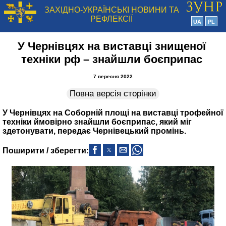
ЗАХІДНО-УКРАЇНСЬКІ НОВИНИ ТА
РЕФЛЕКСІЇ
UA
PL
У Чернівцях на виставці знищеної
техніки рф – знайшли боєприпас
7 вересня 2022
Повна версія сторінки
У Чернівцях на Соборній площі на виставці трофейної
техніки ймовірно знайшли боєприпас, який міг
здетонувати, передає Чернівецький промінь.
Поширити / зберегти: