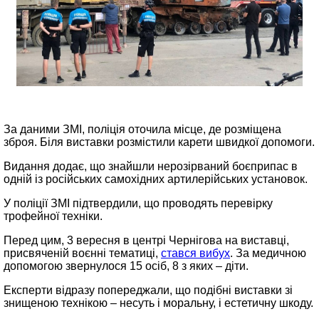
За даними ЗМІ, поліція оточила місце, де розміщена
зброя. Біля виставки розмістили карети швидкої допомоги.
Видання додає, що знайшли нерозірваний боєприпас в
одній із російських самохідних артилерійських установок.
У поліції ЗМІ підтвердили, що проводять перевірку
трофейної техніки.
Перед цим, 3 вересня в центрі Чернігова на виставці,
присвяченій воєнні тематиці,
стався вибух
. За медичною
допомогою звернулося 15 осіб, 8 з яких – діти.
Експерти відразу попереджали, що подібні виставки зі
знищеною технікою – несуть і моральну, і естетичну шкоду.